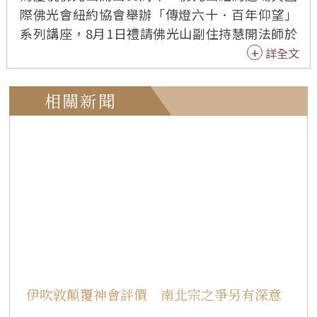
際佛光會紐約協會舉辦「傳燈六十．百年仰望」
系列講座，8月1日禮請佛光山副住持慧開法師於
紐約道場3樓觀音殿主講「生命的永續經營──從
詳全文
今生到來世的無縫接軌」，從佛法角度探討生命
與生死課題，吸引逾200位信眾及社區人士到場聆
相關新聞
聽。 「人為什麼會死？死後是否仍有生命？如果
有來生，我們能否選擇自己的未來？」慧開法師
以提問方式引導大眾重新思考生命的本質。他表
示，真正的生命教育，不是逃避死亡，而是如實
認識生死，進而建立正確的生命觀，做到「如實
明了生死實相」與「具體實踐生死自在」。 慧開
法師指出，生命本質是不生不滅、永續存在，因
此生命的經營也應具備永續的眼光。他引用佛光
山開山祖師星雲大師提出的「老、病、死、生」
理念，說明死亡並非生命的終點，而是下一段生
伊吹敦顛覆神會評價 南北宗之爭另有深意
命的開始；「往生」代表生命的延續與開展，是