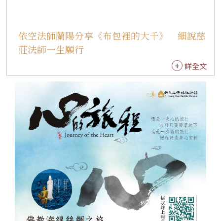
依空法師蘭陽分享《布包裡的大千》 細說慈
莊法師一生願行
詳全文