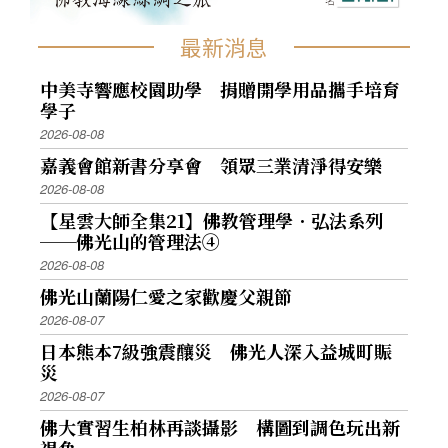
最新消息
中美寺響應校園助學 捐贈開學用品攜手培育
學子
2026-08-08
嘉義會館新書分享會 領眾三業清淨得安樂
2026-08-08
【星雲大師全集21】佛教管理學．弘法系列
──佛光山的管理法④
2026-08-08
佛光山蘭陽仁愛之家歡慶父親節
2026-08-07
日本熊本7級強震釀災 佛光人深入益城町賑
災
2026-08-07
佛大實習生柏林再談攝影 構圖到調色玩出新