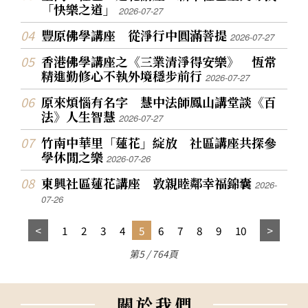
「快樂之道」
2026-07-27
豐原佛學講座 從淨行中圓滿菩提
2026-07-27
香港佛學講座之《三業清淨得安樂》 恆常
精進勤修心不執外境穩步前行
2026-07-27
原來煩惱有名字 慧中法師鳳山講堂談《百
法》人生智慧
2026-07-27
竹南中華里「蓮花」綻放 社區講座共探參
學休閒之樂
2026-07-26
東興社區蓮花講座 敦親睦鄰幸福錦囊
2026-
07-26
1
2
3
4
5
6
7
8
9
10
第5 / 764頁
關
於
我
們