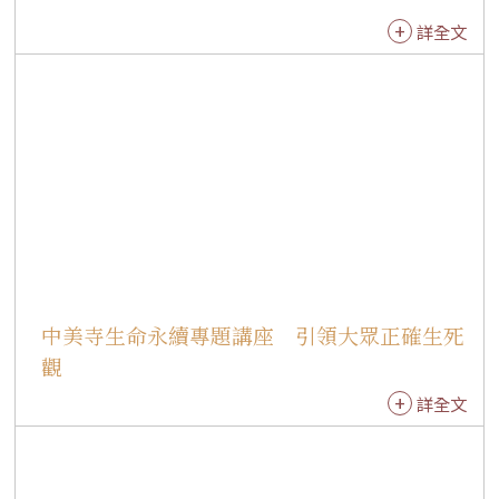
生命前後階段的「無縫接軌」，充滿未來無限的
詳全文
因緣與希望。 談及如何落實生命的永續經營，慧
開法師分享「健康養老、瀟灑去來、自在往生、
乘願再來」的人生理念，並以「六千萬」心法勉
勵大眾及早規劃未來生命方向，平日親近佛法、
與諸佛菩薩相應，廣植善根福德，同時保持充足
的精神與體力，以正念迎接人生每一個階段，為
自在往生做好準備。 慧開法師深入淺出的詮釋，
他說道，自己看見的不是死亡，而是生命延續的
契機，勉勵大眾依循星雲大師提倡的「做好事、
說好話、存好心」，將三好落實於日常生活，累
中美寺生命永續專題講座 引領大眾正確生死
積福德因緣，成就未來生命的資糧。他並以「活
得充實而精彩，老得成熟而睿智；病得深思而豁
觀
達，走得瀟灑而無憾」四句偈與大眾共勉，期許
詳全文
人人都能以正向、自在的態度面對生命，實踐人
間佛教的生命智慧。 講座結束後，大眾踴躍請購
書籍，慧開法師親筆題字並與信眾交流，現場氣