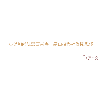
氛溫馨熱絡。
心保和尚法駕西來寺 寒山拾得禪偈聞思修
詳全文