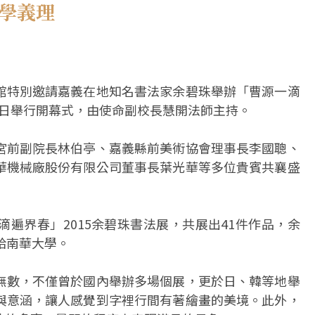
佛學義理
館特別邀請嘉義在地知名書法家余碧珠舉辦「曹源一滴
29日舉行開幕式，由使命副校長慧開法師主持。
宮前副院長林伯亭、嘉義縣前美術協會理事長李國聰、
華機械廠股份有限公司董事長葉光華等多位貴賓共襄盛
遍界春」2015余碧珠書法展，共展出41件作品，余
給南華大學。
無數，不僅曾於國內舉辦多場個展，更於日、韓等地舉
與意涵，讓人感覺到字裡行間有著繪畫的美境。此外，