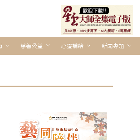
術
慈善公益
心靈補給
新聞專題
圖說：南華大學舉辦「曹源一滴遍界春─2015余碧珠書法展」，匯
華大學提供