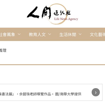
社會萬象
教育人文
生活休閒
文化藝
義理
›
珠書法展」，余碧珠老師導覽作品。 圖/南華大學提供