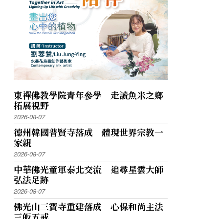
東禪佛教學院青年參學 走讀魚米之鄉
拓展視野
2026-08-07
德州韓國普賢寺落成 體現世界宗教一
家親
2026-08-07
中華佛光童軍泰北交流 追尋星雲大師
弘法足跡
2026-08-07
佛光山三寶寺重建落成 心保和尚主法
三皈五戒