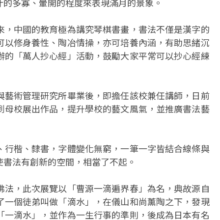
汁的多寡、暈開的程度來表現滿月的景象。
來，中國的教育極為講究琴棋書畫，書法不僅是漢字的
可以修身養性、陶冶情操，亦可培養內涵，有助思緒沉
辦的「萬人抄心經」活動，鼓勵大家平常可以抄心經練
與藝術管理研究所畢業後，即擔任該校兼任講師，日前
到母校展出作品，提升學校的藝文風氣，並推廣書法藝
、行楷、隸書，字體變化無窮，一筆一字皆結合線條與
使書法有創新的空間，相當了不起。
佛法，此次展覽以「曹源一滴遍界春」為名，典故源自
了一個徒弟叫做「滴水」，在儀山和尚薰陶之下，發現
「一滴水」，並作為一生行事的準則，後成為日本有名