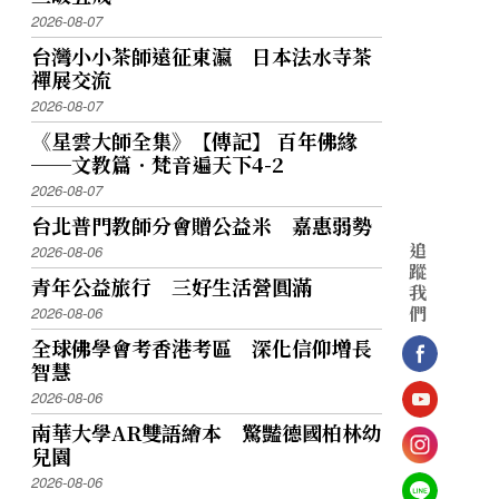
2026-08-07
台灣小小茶師遠征東瀛 日本法水寺茶
禪展交流
2026-08-07
《星雲大師全集》【傳記】 百年佛緣
──文教篇．梵音遍天下4-2
2026-08-07
台北普門教師分會贈公益米 嘉惠弱勢
追
2026-08-06
蹤
青年公益旅行 三好生活營圓滿
我
們
2026-08-06
全球佛學會考香港考區 深化信仰增長
智慧
2026-08-06
南華大學AR雙語繪本 驚豔德國柏林幼
兒園
2026-08-06