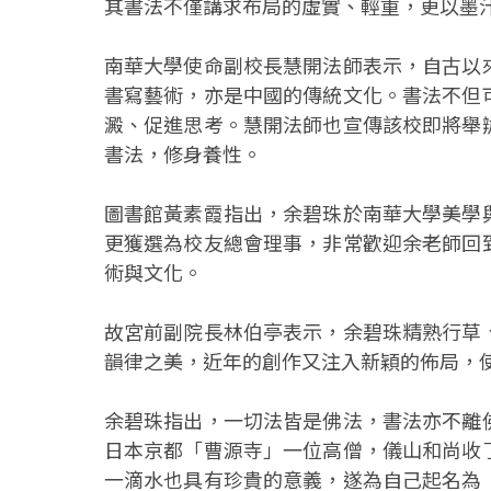
其書法不僅講求布局的虛實、輕重，更以墨
南華大學使命副校長慧開法師表示，自古以
書寫藝術，亦是中國的傳統文化。書法不但
澱、促進思考。慧開法師也宣傳該校即將舉
書法，修身養性。
圖書館黃素霞指出，余碧珠於南華大學美學
更獲選為校友總會理事，非常歡迎余老師回
術與文化。
故宮前副院長林伯亭表示，余碧珠精熟行草
韻律之美，近年的創作又注入新穎的佈局，
余碧珠指出，一切法皆是佛法，書法亦不離
日本京都「曹源寺」一位高僧，儀山和尚收
一滴水也具有珍貴的意義，遂為自己起名為