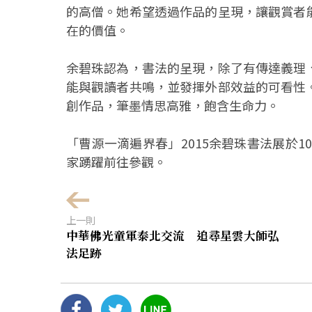
的高僧。她希望透過作品的呈現，讓觀賞者
在的價值。
余碧珠認為，書法的呈現，除了有傳達義理
能與觀讀者共鳴，並發揮外部效益的可看性
創作品，筆墨情思高雅，飽含生命力。
「曹源一滴遍界春」2015余碧珠書法展於1
家踴躍前往參觀。
上一則
中華佛光童軍泰北交流 追尋星雲大師弘
法足跡