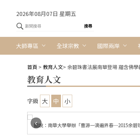
2026年08月07日 星期五
大師專區
全球宗教
國際兩岸
首頁
>
教育人文
>
余碧珠書法展南華登場 蘊含佛學
教育人文
大
中
小
字級
‹
圖說：南華大學舉辦「曹源一滴遍界春─2015余碧