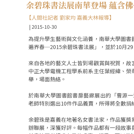
余碧珠書法展南華登場 蘊含
【人間社記者 劉家均 嘉義大林報導】
2015-10-30
為提升學生藝術與文化涵養，南華大學圖書
遍界春─2015余碧珠書法展」，並於10月
來自各地的藝文人士皆到場觀賞與祝賀，故
中正大學電機工程學系前系主任葉經緯、榮
舉，場面熱絡。
於南華大學圖書館書扉藝廊展出的「曹源一滴
老師特別選出10件作品義賣，所得將全數捐
余碧珠是嘉義在地著名女書法家，作品獲獎
辦聯展，深獲好評。每幅作品都有一段故事