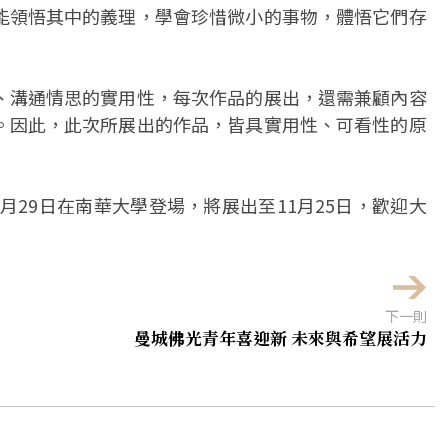
能領悟其中的義理，學會珍惜微小的事物，體悟它們存
、溝通情思的實用性，每次作品的展出，還需兼顧內容
。因此，此次所展出的作品，皆具實用性、可看性的原
0月29日在南華大學登場，將展出至11月25日，歡迎大
下一則
曼城佛光青年喜迎新 未來與希望展活力