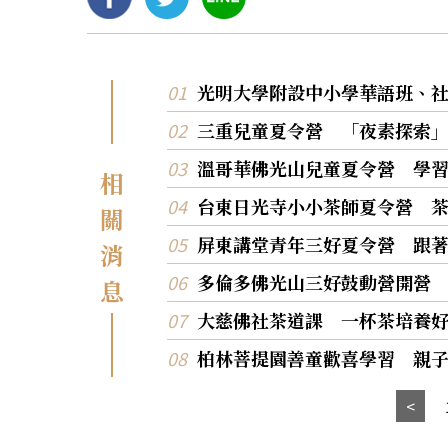
光明大學附設中小學華語班、
三重兒童夏令營 「夜素探索
溫哥華佛光山兒童夏令營 學
相
台東日光寺小小茶師夏令營 
關
屏東講堂青年三好夏令營 跟
消
多倫多佛光山三好鼓動營開營
息
大慈佛社茶道課 一杯茶培養
柏林菩提園善童歡喜學習 親