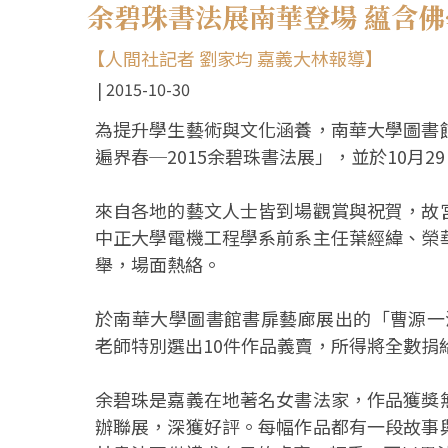
余碧珠書法展南華登場 蘊含
【人間社記者 劉家均 嘉義大林報導】
2015-10-30
為提升學生藝術與文化涵養，南華大學圖書
遍界春─2015余碧珠書法展」，並於10月
來自各地的藝文人士皆到場觀賞與祝賀，故
中正大學電機工程學系前系主任葉經緯、榮
舉，場面熱絡。
於南華大學圖書館書扉藝廊展出的「曹源一滴
老師特別選出10件作品義賣，所得將全數捐
余碧珠是嘉義在地著名女書法家，作品獲獎
辦聯展，深獲好評。每幅作品都有一段故事