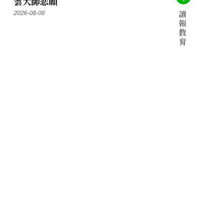
雲大師悲願
2026-08-06
讀
報
教
育