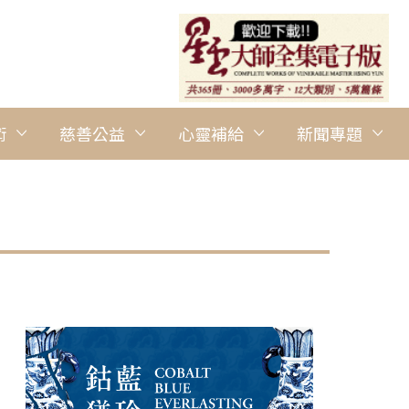
術
慈善公益
心靈補給
新聞專題
圖說：南華大學舉辦「曹源一滴遍界春─2015余碧珠書法展」，
踴躍前往觀賞。 圖/南華大學提供