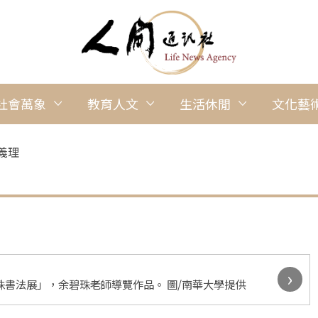
社會萬象
教育人文
生活休閒
文化藝
義理
›
珠書法展」，匯聚來自各地的藝文人士到場觀賞與祝賀。 圖/南