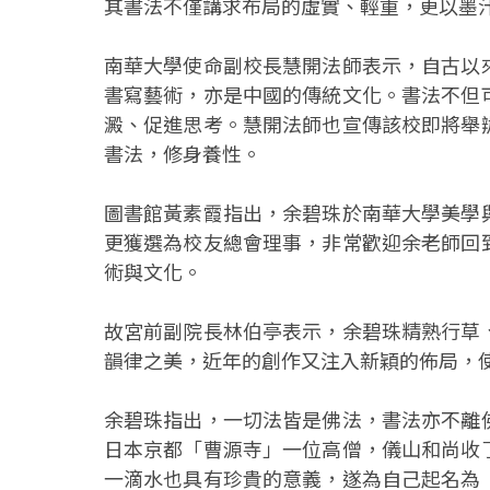
其書法不僅講求布局的虛實、輕重，更以墨
南華大學使命副校長慧開法師表示，自古以
書寫藝術，亦是中國的傳統文化。書法不但
澱、促進思考。慧開法師也宣傳該校即將舉
書法，修身養性。
圖書館黃素霞指出，余碧珠於南華大學美學
更獲選為校友總會理事，非常歡迎余老師回
術與文化。
故宮前副院長林伯亭表示，余碧珠精熟行草
韻律之美，近年的創作又注入新穎的佈局，
余碧珠指出，一切法皆是佛法，書法亦不離
日本京都「曹源寺」一位高僧，儀山和尚收
一滴水也具有珍貴的意義，遂為自己起名為