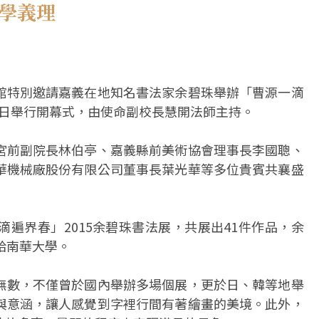
佛學義理
館特別邀請嘉義在地知名書法家余碧珠舉辦「曹源一滴
29日舉行開幕式，由使命副校長慧開法師主持。
宮前副院長林伯亭、嘉義縣前美術協會理事長李國聰、
華機械廠股份有限公司董事長葉光華等多位貴賓共襄盛
遍界春」2015余碧珠書法展，共展出41件作品，余
給南華大學。
無數，不僅曾於國內舉辦多場個展，更於日、韓等地舉
與意涵，讓人感覺到字裡行間有著繪畫的美境。此外，