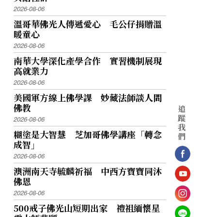
2026-08-06
溫哥華佛光人傳遞愛心 毛公仔捐贈溫
暖童心
2026-08-06
南華大學深化產學合作 實習機制展現
高就業力
2026-08-06
美國軍方線上佛學課 妙藏法師談人間
佛教
追
蹤
2026-08-06
我
糊塗是大智慧 芝加哥佛學講座「轉念
們
成智」
2026-08-06
澳洲南天寺毓麟祈福 中西方寶寶同沐
佛恩
2026-08-06
500戒子佛光山短期出家 禮祖緬懷星