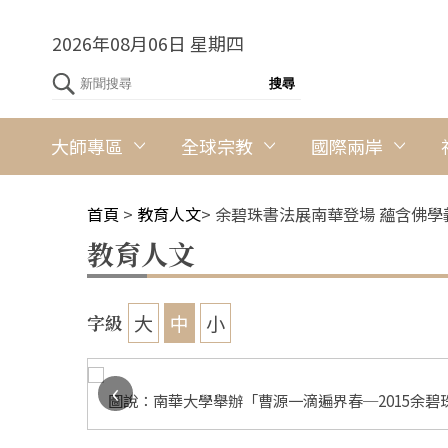
2026年08月06日 星期四
大師專區
全球宗教
國際兩岸
首頁
>
教育人文
>
余碧珠書法展南華登場 蘊含佛學
教育人文
大
中
小
字級
‹
圖說：南華大學舉辦「曹源一滴遍界春─2015余碧
華大學提供