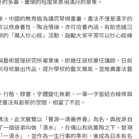
汁的多寡、暈開的程度來表現滿月的景象。
來，中國的教育極為講究琴棋書畫，書法不僅是漢字的
可以修身養性、陶冶情操，亦可培養內涵，有助思緒沉
辦的「萬人抄心經」活動，鼓勵大家平常可以抄心經練
與藝術管理研究所畢業後，即擔任該校兼任講師，日前
到母校展出作品，提升學校的藝文風氣，並推廣書法藝
、行楷、隸書，字體變化無窮，一筆一字皆結合線條與
使書法有創新的空間，相當了不起。
佛法，此次展覽以「曹源一滴遍界春」為名，典故源自
了一個徒弟叫做「滴水」，在儀山和尚薰陶之下，發現
「一滴水」，並作為一生行事的準則，後成為日本有名