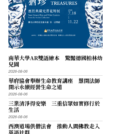
南華大學AR雙語繪本 驚豔德國柏林幼
兒園
2026-08-06
華府協會舉辦生命教育講座 慧開法師
開示永續經營生命之道
2026-08-06
三業清淨得安樂 三重信眾如實修行於
生活
2026-08-06
西澳道場供僧法會 推動人間佛教走入
英語社群