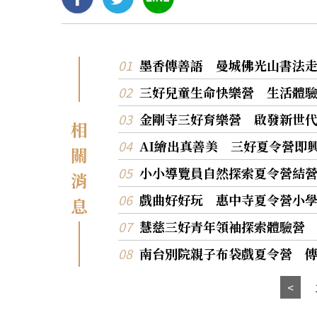
墨香傳善語 曼城佛光山書法
三好兒童生命快樂營 生活體
金剛寺三好育樂營 啟發新世
相
AI繪出真善美 三好夏令營即
關
小小導覽員自然探索夏令營結
消
戲曲好好玩 惠中寺夏令營小
息
慧慈三好青年領袖探索體驗營
南台別院親子布袋戲夏令營 