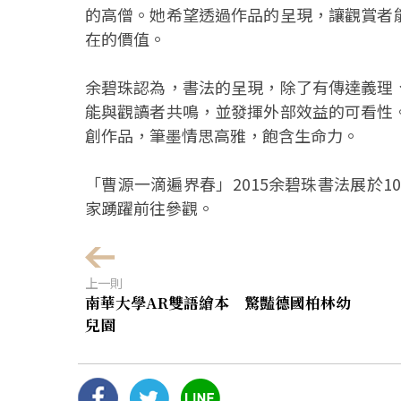
的高僧。她希望透過作品的呈現，讓觀賞者
在的價值。
余碧珠認為，書法的呈現，除了有傳達義理
能與觀讀者共鳴，並發揮外部效益的可看性
創作品，筆墨情思高雅，飽含生命力。
「曹源一滴遍界春」2015余碧珠書法展於1
家踴躍前往參觀。
上一則
南華大學AR雙語繪本 驚豔德國柏林幼
兒園