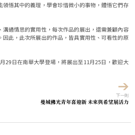
能領悟其中的義理，學會珍惜微小的事物，體悟它們存
、溝通情思的實用性，每次作品的展出，還需兼顧內容
。因此，此次所展出的作品，皆具實用性、可看性的原
0月29日在南華大學登場，將展出至11月25日，歡迎大
下一則
曼城佛光青年喜迎新 未來與希望展活力