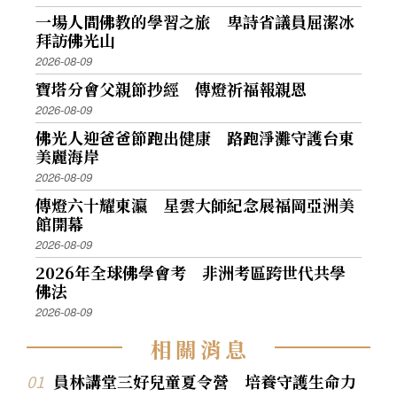
一場人間佛教的學習之旅 卑詩省議員屈潔冰
拜訪佛光山
2026-08-09
寶塔分會父親節抄經 傳燈祈福報親恩
2026-08-09
佛光人迎爸爸節跑出健康 路跑淨灘守護台東
美麗海岸
2026-08-09
傳燈六十耀東瀛 星雲大師紀念展福岡亞洲美
館開幕
2026-08-09
2026年全球佛學會考 非洲考區跨世代共學
佛法
2026-08-09
相
關
消
息
員林講堂三好兒童夏令營 培養守護生命力