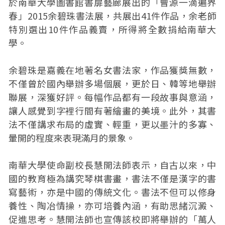
於南華大學圖書館書扉藝廊展出的「曹源一滴遍界
春」2015余碧珠書法展，共展出41件作品，余老師
特別選出10件作品義賣，所得將全數捐給南華大
學。
余碧珠是嘉義在地著名女書法家，作品獲獎無數，
不僅曾於國內舉辦多場個展，更於日、韓等地舉辦
聯展，深獲好評。每幅作品都有一段故事與意涵，
讓人感覺到字裡行間有著繪畫的美境。此外，其書
法不僅講求布局的虛實、輕重，更以墨汁的多寡、
暈開的程度來表現滿月的景象。
南華大學使命副校長慧開法師表示，自古以來，中
國的教育極為講究琴棋書畫，書法不僅是漢字的書
寫藝術，亦是中國的傳統文化。書法不但可以修身
養性、陶冶情操，亦可培養內涵，有助思緒沉澱、
促進思考。慧開法師也宣傳該校即將舉辦的「萬人