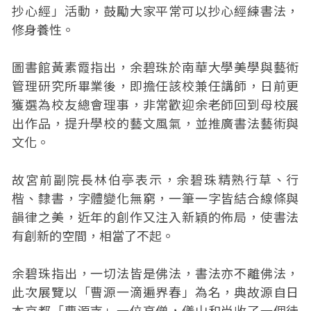
抄心經」活動，鼓勵大家平常可以抄心經練書法，
修身養性。
圖書館黃素霞指出，余碧珠於南華大學美學與藝術
管理研究所畢業後，即擔任該校兼任講師，日前更
獲選為校友總會理事，非常歡迎余老師回到母校展
出作品，提升學校的藝文風氣，並推廣書法藝術與
文化。
故宮前副院長林伯亭表示，余碧珠精熟行草、行
楷、隸書，字體變化無窮，一筆一字皆結合線條與
韻律之美，近年的創作又注入新穎的佈局，使書法
有創新的空間，相當了不起。
余碧珠指出，一切法皆是佛法，書法亦不離佛法，
此次展覽以「曹源一滴遍界春」為名，典故源自日
本京都「曹源寺」一位高僧，儀山和尚收了一個徒