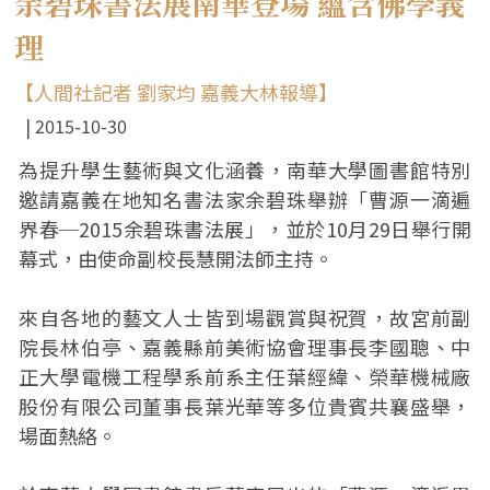
余碧珠書法展南華登場 蘊含佛學義
理
【人間社記者 劉家均 嘉義大林報導】
2015-10-30
為提升學生藝術與文化涵養，南華大學圖書館特別
邀請嘉義在地知名書法家余碧珠舉辦「曹源一滴遍
界春─2015余碧珠書法展」，並於10月29日舉行開
幕式，由使命副校長慧開法師主持。
來自各地的藝文人士皆到場觀賞與祝賀，故宮前副
院長林伯亭、嘉義縣前美術協會理事長李國聰、中
正大學電機工程學系前系主任葉經緯、榮華機械廠
股份有限公司董事長葉光華等多位貴賓共襄盛舉，
場面熱絡。