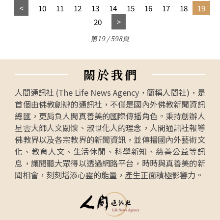
10
11
12
13
14
15
16
17
18
19
20
第19 / 598頁
關
於
我
們
人間通訊社 (The Life News Agency，簡稱人間社)，是
首個由佛教創辦的通訊社，不僅是國內外佛教新聞資訊
總匯，更肩負人間真善美的國際傳播角色。秉持創辦人
星雲大師人文關懷、淑世化人的理念，人間通訊社報導
佛教界以及各宗教界的新聞資訊，並傳播國內外藝術文
化、教育人文、生活休閒、科學新知、慈善公益等訊
息，讓閱聽大眾得以透過網路平台，時時與真善美的新
聞相會，刻刻增添心靈的能量，產生正面積極影響力。