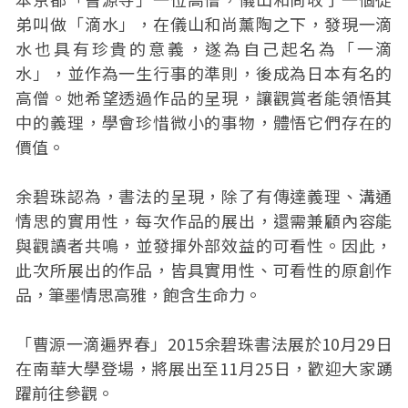
弟叫做「滴水」，在儀山和尚薰陶之下，發現一滴
水也具有珍貴的意義，遂為自己起名為「一滴
水」，並作為一生行事的準則，後成為日本有名的
高僧。她希望透過作品的呈現，讓觀賞者能領悟其
中的義理，學會珍惜微小的事物，體悟它們存在的
價值。
余碧珠認為，書法的呈現，除了有傳達義理、溝通
情思的實用性，每次作品的展出，還需兼顧內容能
與觀讀者共鳴，並發揮外部效益的可看性。因此，
此次所展出的作品，皆具實用性、可看性的原創作
品，筆墨情思高雅，飽含生命力。
「曹源一滴遍界春」2015余碧珠書法展於10月29日
在南華大學登場，將展出至11月25日，歡迎大家踴
躍前往參觀。