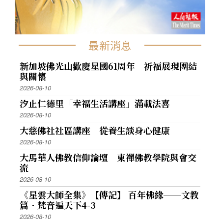
最新消息
新加坡佛光山歡慶星國61周年 祈福展現團結
與關懷
2026-08-10
汐止仁德里「幸福生活講座」滿載法喜
2026-08-10
大慈佛社社區講座 從養生談身心健康
2026-08-10
大馬華人佛教信仰論壇 東禪佛教學院與會交
流
2026-08-10
《星雲大師全集》【傳記】 百年佛緣──文教
篇．梵音遍天下4-3
2026-08-10