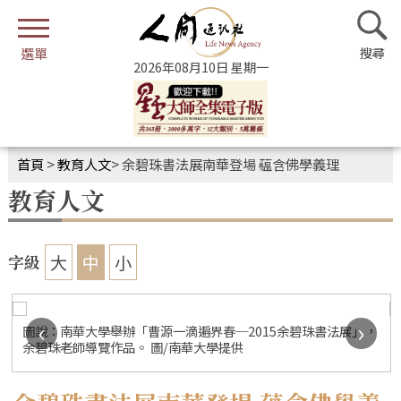
2026年08月10日 星期一
首頁
>
教育人文
>
余碧珠書法展南華登場 蘊含佛學義理
教育人文
大
中
小
字級
‹
›
圖說：南華大學舉辦「曹源一滴遍界春─2015余碧珠書法展」，
余碧珠老師導覽作品。 圖/南華大學提供