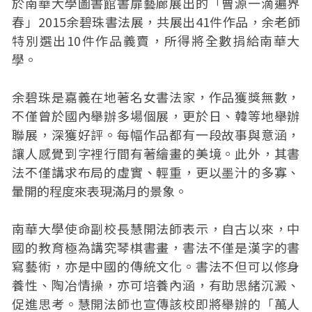
於南華大學圖書館書扉藝廊展出的「曹源一滴遍界
春」2015余碧珠書法展，共展出41件作品，余老師
特別選出10件作品義賣，所得將全數捐給南華大
學。
余碧珠是嘉義在地著名女書法家，作品獲獎無數，
不僅曾於國內舉辦多場個展，更於日、韓等地舉辦
聯展，深獲好評。每幅作品都有一段故事與意涵，
讓人感覺到字裡行間有著繪畫的美境。此外，其書
法不僅講求布局的虛實、輕重，更以墨汁的多寡、
暈開的程度來表現滿月的景象。
南華大學使命副校長慧開法師表示，自古以來，中
國的教育極為講究琴棋書畫，書法不僅是漢字的書
寫藝術，亦是中國的傳統文化。書法不但可以修身
養性、陶冶情操，亦可培養內涵，有助思緒沉澱、
促進思考。慧開法師也宣傳該校即將舉辦的「萬人