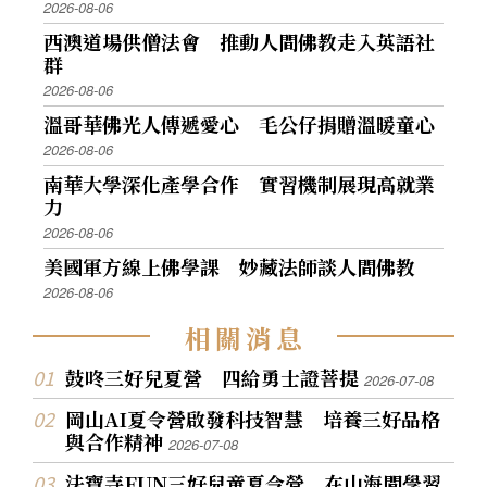
2026-08-06
西澳道場供僧法會 推動人間佛教走入英語社
群
2026-08-06
溫哥華佛光人傳遞愛心 毛公仔捐贈溫暖童心
2026-08-06
南華大學深化產學合作 實習機制展現高就業
力
2026-08-06
美國軍方線上佛學課 妙藏法師談人間佛教
2026-08-06
相
關
消
息
鼓咚三好兒夏營 四給勇士證菩提
2026-07-08
岡山AI夏令營啟發科技智慧 培養三好品格
與合作精神
2026-07-08
法寶寺FUN三好兒童夏令營 在山海間學習