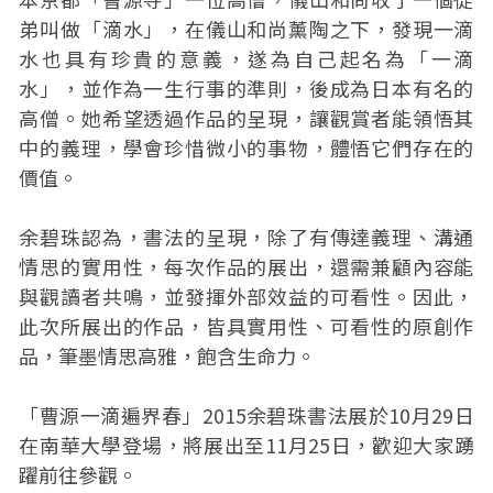
弟叫做「滴水」，在儀山和尚薰陶之下，發現一滴
水也具有珍貴的意義，遂為自己起名為「一滴
水」，並作為一生行事的準則，後成為日本有名的
高僧。她希望透過作品的呈現，讓觀賞者能領悟其
中的義理，學會珍惜微小的事物，體悟它們存在的
價值。
余碧珠認為，書法的呈現，除了有傳達義理、溝通
情思的實用性，每次作品的展出，還需兼顧內容能
與觀讀者共鳴，並發揮外部效益的可看性。因此，
此次所展出的作品，皆具實用性、可看性的原創作
品，筆墨情思高雅，飽含生命力。
「曹源一滴遍界春」2015余碧珠書法展於10月29日
在南華大學登場，將展出至11月25日，歡迎大家踴
躍前往參觀。