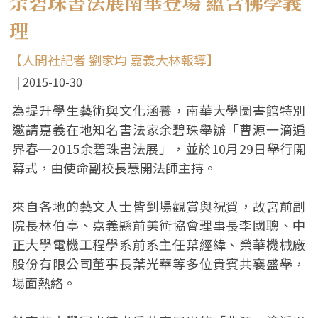
余碧珠書法展南華登場 蘊含佛學義
理
【人間社記者 劉家均 嘉義大林報導】
2015-10-30
為提升學生藝術與文化涵養，南華大學圖書館特別
邀請嘉義在地知名書法家余碧珠舉辦「曹源一滴遍
界春─2015余碧珠書法展」，並於10月29日舉行開
幕式，由使命副校長慧開法師主持。
來自各地的藝文人士皆到場觀賞與祝賀，故宮前副
院長林伯亭、嘉義縣前美術協會理事長李國聰、中
正大學電機工程學系前系主任葉經緯、榮華機械廠
股份有限公司董事長葉光華等多位貴賓共襄盛舉，
場面熱絡。