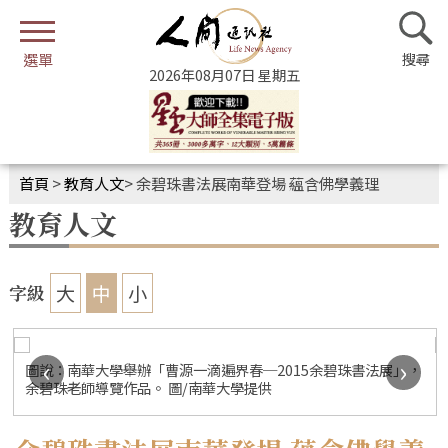
2026年08月07日 星期五
首頁
>
教育人文
>
余碧珠書法展南華登場 蘊含佛學義理
教育人文
大
中
小
字級
‹
›
圖說：南華大學舉辦「曹源一滴遍界春─2015余碧珠書法展」，
余碧珠老師導覽作品。 圖/南華大學提供