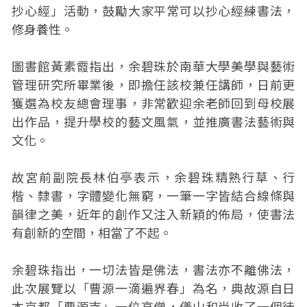
抄心經」活動，鼓勵大家平常可以抄心經練書法，
修身養性。
圖書館黃素霞指出，余碧珠於南華大學美學與藝術
管理研究所畢業後，即擔任該校兼任講師，日前更
獲選為校友總會理事，非常歡迎余老師回到母校展
出作品，提升學校的藝文風氣，並推廣書法藝術與
文化。
故宮前副院長林伯亭表示，余碧珠精熟行草、行
楷、隸書，字體變化無窮，一筆一字皆結合線條與
韻律之美，近年的創作又注入新穎的佈局，使書法
有創新的空間，相當了不起。
余碧珠指出，一切法皆是佛法，書法亦不離佛法，
此次展覽以「曹源一滴遍界春」為名，典故源自日
本京都「曹源寺」一位高僧，儀山和尚收了一個徒