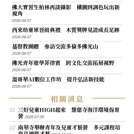
佛大實習生柏林再談攝影 構圖到調色玩出新
視角
2026-08-07
西來幼童軍晉級典禮 木質獎牌見證成長足跡
2026-08-07
基督教團體 參訪交流多倫多佛光山
2026-08-07
佛光青年遊學菲律賓 跨文化交流拓展視野
2026-08-07
溫哥華AI數位工作坊 提升弘法新技能
2026-08-07
相
關
消
息
三好兒童HIGH起來 慧慈寺海洋環境保育
營
2026-07-06
南華寺舉辦青年及兒童才藝營 多元課程培
育品德與才藝