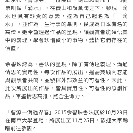
弟叫做「滴水」，在儀山和尚薰陶之下，發現一滴
水也具有珍貴的意義，遂為自己起名為「一滴
水」，並作為一生行事的準則，後成為日本有名的
高僧。她希望透過作品的呈現，讓觀賞者能領悟其
中的義理，學會珍惜微小的事物，體悟它們存在的
價值。
余碧珠認為，書法的呈現，除了有傳達義理、溝通
情思的實用性，每次作品的展出，還需兼顧內容能
與觀讀者共鳴，並發揮外部效益的可看性。因此，
此次所展出的作品，皆具實用性、可看性的原創作
品，筆墨情思高雅，飽含生命力。
「曹源一滴遍界春」2015余碧珠書法展於10月29日
在南華大學登場，將展出至11月25日，歡迎大家踴
躍前往參觀。