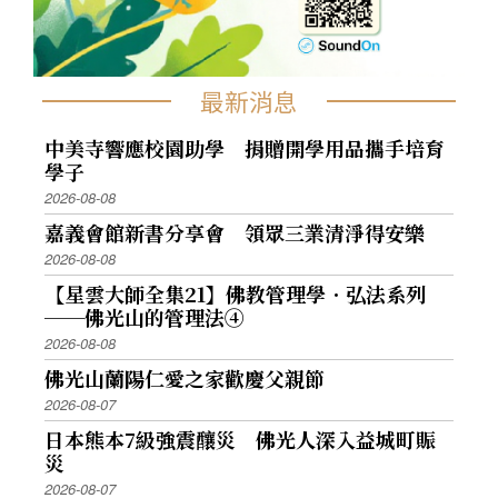
最新消息
中美寺響應校園助學 捐贈開學用品攜手培育
學子
2026-08-08
嘉義會館新書分享會 領眾三業清淨得安樂
2026-08-08
【星雲大師全集21】佛教管理學．弘法系列
──佛光山的管理法④
2026-08-08
佛光山蘭陽仁愛之家歡慶父親節
2026-08-07
日本熊本7級強震釀災 佛光人深入益城町賑
災
2026-08-07