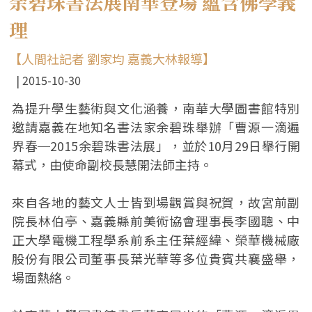
余碧珠書法展南華登場 蘊含佛學義
理
【人間社記者 劉家均 嘉義大林報導】
2015-10-30
為提升學生藝術與文化涵養，南華大學圖書館特別
邀請嘉義在地知名書法家余碧珠舉辦「曹源一滴遍
界春─2015余碧珠書法展」，並於10月29日舉行開
幕式，由使命副校長慧開法師主持。
來自各地的藝文人士皆到場觀賞與祝賀，故宮前副
院長林伯亭、嘉義縣前美術協會理事長李國聰、中
正大學電機工程學系前系主任葉經緯、榮華機械廠
股份有限公司董事長葉光華等多位貴賓共襄盛舉，
場面熱絡。