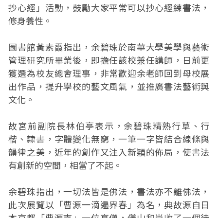
抄心經」活動，鼓勵大家平常可以抄心經練書法，
修身養性。
圖書館黃素霞指出，余碧珠於南華大學美學與藝術
管理研究所畢業後，即擔任該校兼任講師，日前更
獲選為校友總會理事，非常歡迎余老師回到母校展
出作品，提升學校的藝文風氣，並推廣書法藝術與
文化。
故宮前副院長林伯亭表示，余碧珠精熟行草、行
楷、隸書，字體變化無窮，一筆一字皆結合線條與
韻律之美，近年的創作又注入新穎的佈局，使書法
有創新的空間，相當了不起。
余碧珠指出，一切法皆是佛法，書法亦不離佛法，
此次展覽以「曹源一滴遍界春」為名，典故源自日
本京都「曹源寺」一位高僧，儀山和尚收了一個徒