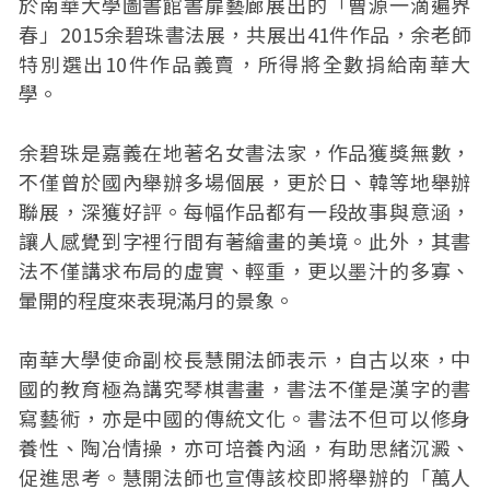
於南華大學圖書館書扉藝廊展出的「曹源一滴遍界
春」2015余碧珠書法展，共展出41件作品，余老師
特別選出10件作品義賣，所得將全數捐給南華大
學。
余碧珠是嘉義在地著名女書法家，作品獲獎無數，
不僅曾於國內舉辦多場個展，更於日、韓等地舉辦
聯展，深獲好評。每幅作品都有一段故事與意涵，
讓人感覺到字裡行間有著繪畫的美境。此外，其書
法不僅講求布局的虛實、輕重，更以墨汁的多寡、
暈開的程度來表現滿月的景象。
南華大學使命副校長慧開法師表示，自古以來，中
國的教育極為講究琴棋書畫，書法不僅是漢字的書
寫藝術，亦是中國的傳統文化。書法不但可以修身
養性、陶冶情操，亦可培養內涵，有助思緒沉澱、
促進思考。慧開法師也宣傳該校即將舉辦的「萬人