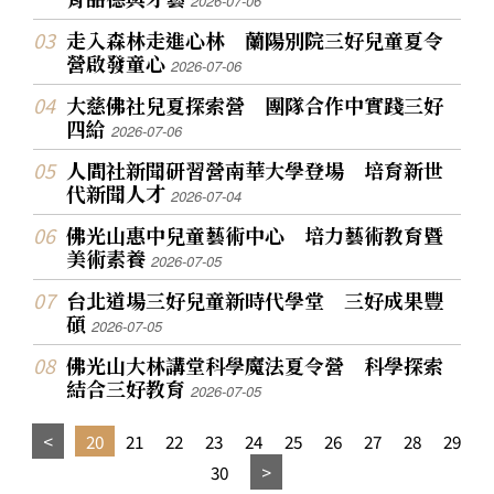
2026-07-06
走入森林走進心林 蘭陽別院三好兒童夏令
營啟發童心
2026-07-06
大慈佛社兒夏探索營 團隊合作中實踐三好
四給
2026-07-06
人間社新聞研習營南華大學登場 培育新世
代新聞人才
2026-07-04
佛光山惠中兒童藝術中心 培力藝術教育暨
美術素養
2026-07-05
台北道場三好兒童新時代學堂 三好成果豐
碩
2026-07-05
佛光山大林講堂科學魔法夏令營 科學探索
結合三好教育
2026-07-05
20
21
22
23
24
25
26
27
28
29
30