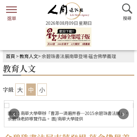
2026年08月09日 星期日
首頁
>
教育人文
>
余碧珠書法展南華登場 蘊含佛學義理
教育人文
大
中
小
字級
‹
›
圖說：南華大學舉辦「曹源一滴遍界春─2015余碧珠書法展」，
余碧珠老師導覽作品。 圖/南華大學提供