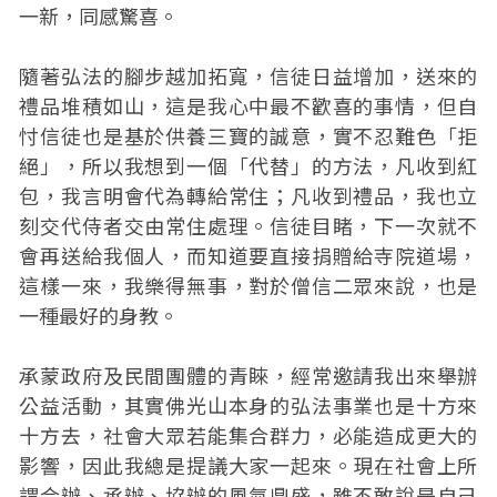
一新，同感驚喜。
隨著弘法的腳步越加拓寬，信徒日益增加，送來的
禮品堆積如山，這是我心中最不歡喜的事情，但自
忖信徒也是基於供養三寶的誠意，實不忍難色「拒
絕」，所以我想到一個「代替」的方法，凡收到紅
包，我言明會代為轉給常住；凡收到禮品，我也立
刻交代侍者交由常住處理。信徒目睹，下一次就不
會再送給我個人，而知道要直接捐贈給寺院道場，
這樣一來，我樂得無事，對於僧信二眾來說，也是
一種最好的身教。
承蒙政府及民間團體的青睞，經常邀請我出來舉辦
公益活動，其實佛光山本身的弘法事業也是十方來
十方去，社會大眾若能集合群力，必能造成更大的
影響，因此我總是提議大家一起來。現在社會上所
謂合辦、承辦、協辦的風氣鼎盛，雖不敢說是自己