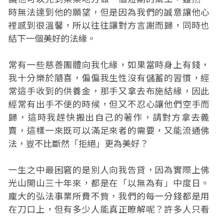
時無法達到他的願望，但是因為我們的誠意讓他心
裡感到很溫馨，所以往往讓對方言謝而歸，同時也
結下一個美好的法緣。
常有一些慈善團體向我化緣，如果當時身上有錢，
我十分樂於隨喜，偏偏我生性沒有儲蓄的習慣，經
常這手收到的供養金，那手又拿去布施結緣，因此
經常有出手不便的時候，但又不忍心讓他們空手而
歸，這時我趕快搬出自己的著作，請對方拿去義
賣，這樣一來既可以滿足來者的需要，又能流通佛
法，豈不比斷然「拒絕」更為美好？
一生之中最困窘的是別人向我告貸，因為實際上佛
光山開山三十年來，都是在「以無為有」中度日。
龐大的弘法事業所費不貲，我們的每一分錢都是用
在刀口上，但有多少人能真正瞭解呢？許多人只看