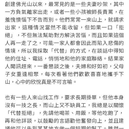
創建佛光山以來，最常見的是一些夫妻吵架，其中
一方負氣離家出走，或者一些小孩被師長責罵，在
羞愧懊惱下不告而別。他們常常一來山上，就請求
出家，這種情況當然不能收留，但如果一口「拒
絕」，不但無法幫助對方解決苦惱，而且如果這個
人再一走了之，可能一家人都會因此而陷入悲傷的
情境，所以我採取「代替」的方式，在談話中得知
他的住址、電話，悄悄地和他的家庭聯絡。結果家
人聞訊趕來，一番懇談之後，夫婦和好如初，父母
子女重逢相聚，每次看著他們歡歡喜喜地攜手下
山，心中的欣悅真是不可言喻。
也有一些人來山找工作，要求長期掛單，但他本身
沒有一技之長，而山上又不缺員工，我總是以關懷
「代替拒絕」，先請他喝茶、用飯，等他吃飽了，
再和他詳談，以鼓勵的言語勸他奮發向上，並且建
議他可以先到某某地方做一個短期的幫工。雖然一