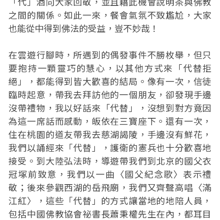
「代」酒向大家回敬，並且藉此機會說明茶與佛教
之間的關係。如此一來，餐會氣氛不致尷尬，大家
也能從中得到佛法的受益，豈不妙哉！
在雲遊行腳時，所遇到的偶發事件不勝枚舉，但只
要抱持一顆靈巧的慧心，以其他方式來「代替拒
絕」，都能得到皆大歡喜的結局。像有一次，信徒
臨時起意，帶我去拜訪他的一個朋友，卻發現手邊
沒帶禮物，我以好話來「代替」，沒想到對方竟因
為這一席話而感動，皈依在三寶座下。還有一次，
住在桃園的道友帶我去慈湖謁陵，手邊沒有鮮花，
我們以誦經來「代替」，護衛的憲兵也十分歡喜地
接受。到大陸弘法時，導遊帶我們到北京的國父衣
冠塚前致意，我們以一曲〈國父紀念歌〉表示禮
敬；後來參觀西湖的岳飛廟，我們又齊聲高唱〈滿
江紅〉，這些「代替」的方式讓當地的地陪人員，
包括中國佛教協會祕書長蕭秉權先生在內，都耳目