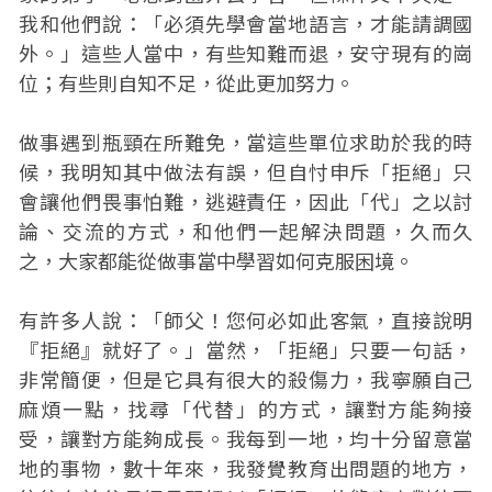
我和他們說：「必須先學會當地語言，才能請調國
外。」這些人當中，有些知難而退，安守現有的崗
位；有些則自知不足，從此更加努力。
做事遇到瓶頸在所難免，當這些單位求助於我的時
候，我明知其中做法有誤，但自忖申斥「拒絕」只
會讓他們畏事怕難，逃避責任，因此「代」之以討
論、交流的方式，和他們一起解決問題，久而久
之，大家都能從做事當中學習如何克服困境。
有許多人說：「師父！您何必如此客氣，直接說明
『拒絕』就好了。」當然，「拒絕」只要一句話，
非常簡便，但是它具有很大的殺傷力，我寧願自己
麻煩一點，找尋「代替」的方式，讓對方能夠接
受，讓對方能夠成長。我每到一地，均十分留意當
地的事物，數十年來，我發覺教育出問題的地方，