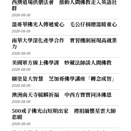
西澳道場供僧法會 推動人間佛教走入英語社
群
2026-08-06
溫哥華佛光人傳遞愛心 毛公仔捐贈溫暖童心
2026-08-06
南華大學深化產學合作 實習機制展現高就業
力
2026-08-06
美國軍方線上佛學課 妙藏法師談人間佛教
2026-08-06
糊塗是大智慧 芝加哥佛學講座「轉念成智」
2026-08-06
澳洲南天寺毓麟祈福 中西方寶寶同沐佛恩
2026-08-06
500戒子佛光山短期出家 禮祖緬懷星雲大師
悲願
2026-08-06