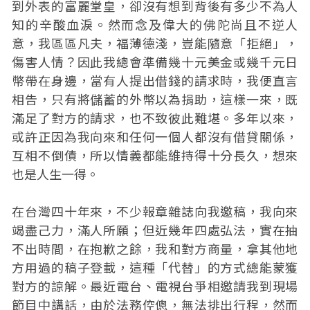
到外表的富麗堂皇，卻沒有想到背後有多少不為人
知的辛酸血淚。然而念及偉大的佛陀尚且不逆人
意，我區區凡夫，福薄德淺，豈能隨意「拒絕」，
傷害人情？因此我總會準備幾十元美金或幾千元日
幣帶在身邊，當有人提出借錢的請求時，我便直言
相告，只有將儲蓄的外幣以為捐助，這樣一來，既
滿足了對方的請求，也不致彼此難堪。多年以來，
或許正因為我向來和任何一個人都沒有借貸關係，
互相不倒債，所以情義都能維持得十分長久，想來
也是人生一得。
在台灣四十年來，不少報章雜誌向我邀稿，我向來
竭盡己力，滿人所願；但近幾年四處弘法，實在抽
不出時間，在抱歉之餘，我和對方商量，拿其他地
方用過的稿子登載，這種「代替」的方式總能蒙獲
對方的諒解。最近電台、電視台爭相邀請我到現場
節目中講話，由於法務倥傯，無法排出行程，然而