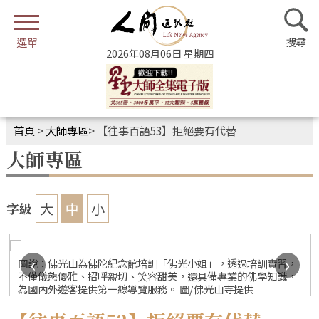
2026年08月06日 星期四
首頁
>
大師專區
>
【往事百語53】拒絕要有代替
大師專區
大
中
小
字級
‹
›
圖說：佛光山為佛陀紀念館培訓「佛光小姐」，透過培訓實習，
不僅儀態優雅、招呼親切、笑容甜美，還具備專業的佛學知識，
為國內外遊客提供第一線導覽服務。 圖/佛光山寺提供