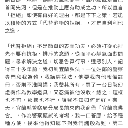
首開先河，但是在推動上應有助成之功。所以直言
「拒絕」即使有再好的理由，都是下下之策，若能
以積極的方式「代替消極的拒絕」，才是自利利他
之道。
「代替拒絕」不是簡單的表面功夫，必須打從心裡
先不要有抗拒、排斥的念頭，從而平心靜氣面對問
題，尋求解決之道，切忌魯莽行事，遷怒別人。記
得三十多年前，我初到宜蘭弘法，一位姓鄭的警察
專門和我為難，我講經說法，他要我向他報備註
冊，否則不准開講；我罄其所有，買了一台日製幻
燈機作為教學道具，又忍痛被他沒收。總之，這樣
也不可，那樣也不行，讓我不知如何是好。有一
天，宜蘭縣警察局分局長前來向我商借「宜蘭念佛
會」，作為警察甄試的考場，我一口答應，給予種
種方便，後來他得知屬下對我們諸般為難，第二