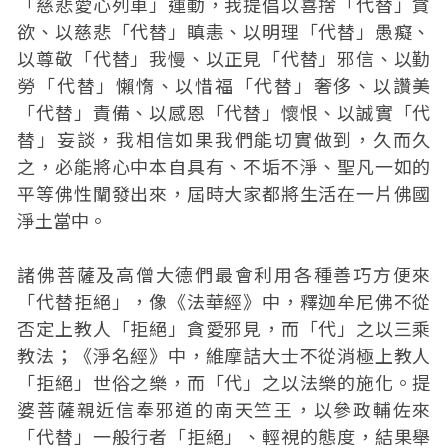
「慈悲愛心列車」運動，我提倡以喜捨「代替」貪
欲、以慈悲「代替」瞋恚、以明理「代替」愚癡、
以尊敬「代替」我慢、以正見「代替」邪信、以勤
勞「代替」懶惰、以惜福「代替」奢侈、以讚美
「代替」責備、以感恩「代替」懷恨、以誠實「代
替」妄談，我相信如果我們能切實做到，久而久
之，必能將心中本自具有、不垢不淨、聖凡一如的
平等佛性闡發出來，屆時大家都將生活在一片佛國
淨土當中。
諸佛菩薩及高僧大德們最會利用各種善巧方便來
「代替拒絕」，像《法華經》中，釋迦牟尼佛不從
否定上教人「拒絕」貪愛邪見，而「代」之以三乘
教法；《淨名經》中，維摩詰大士不從消極上教人
「拒絕」世俗之樂，而「代」之以法樂的施化。提
婆菩薩親近信奉邪道的南天竺王，以參政輔佐來
「代替」一般行者「拒絕」、輕視的態度，結果舉