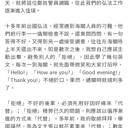
天，就將這位鄭姓警員調職，從此我們的弘法工作
逐漸進入佳境。
十多年前出國弘法，經常遇到海關人員的刁難，他
們把行李一一撬開檢查不說，還東問西問，有一句
答得不好，又得到另一處接受調查，往往在海關待
上半天還出不來。如是數次之後，我想自己應該主
動出擊，避免別人的「拒絕」，因此學了幾句英
文，每次一到海關，就先面帶微笑和大家打招呼，
「Hello!」「How are you?」「Good evening!」
「Thank you!」不絕於口。果然，通關時就順利多
了。
「拒絕」不好的後果，必須先用好因好緣來「代
替」；「拒絕」積弊已久的問題，則應該以循序漸
進的方式來「代替」。多年前，政府取締拜拜，舉
國譁然，我為文主張以鮮花素果來「代替」；數年