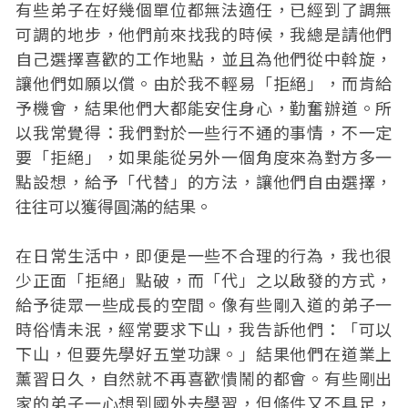
有些弟子在好幾個單位都無法適任，已經到了調無
可調的地步，他們前來找我的時候，我總是請他們
自己選擇喜歡的工作地點，並且為他們從中斡旋，
讓他們如願以償。由於我不輕易「拒絕」，而肯給
予機會，結果他們大都能安住身心，勤奮辦道。所
以我常覺得：我們對於一些行不通的事情，不一定
要「拒絕」，如果能從另外一個角度來為對方多一
點設想，給予「代替」的方法，讓他們自由選擇，
往往可以獲得圓滿的結果。
在日常生活中，即便是一些不合理的行為，我也很
少正面「拒絕」點破，而「代」之以啟發的方式，
給予徒眾一些成長的空間。像有些剛入道的弟子一
時俗情未泯，經常要求下山，我告訴他們：「可以
下山，但要先學好五堂功課。」結果他們在道業上
薰習日久，自然就不再喜歡憒鬧的都會。有些剛出
家的弟子一心想到國外去學習，但條件又不具足，