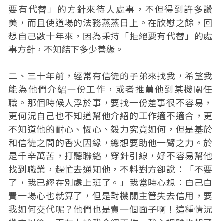
要有代替」的方針來待人處事，不但得到許多讚
美，而且使道場的法務蒸蒸日上。在欣慰之餘，回
想自己數十年來，因為秉持「拒絕要有代替」的處
事方針，不知結下多少善緣。
二、三十年前，經常有信徒的子弟來找我，希望我
能為他們介紹一份工作，或者推薦他到某機關任
職。那個時候人浮於事，要找一份差事很不容易，
更何況自己也不知道幫他介紹的工作適不適合，更
不知道他的耐心、恆心、毅力究竟如何，但是基於
和信徒之間的香火因緣，總想要助他一臂之力。於
是千辛萬苦，打聽聯絡，穿針引線，好不容易幫他
找到職業，趕忙去通知他，不料對方卻說：「不要
了，我已經在別處上班了。」我當時心想：自己白
費一場心也就算了，但是對機關主管失去信用，要
我如何交代呢？他們也是賣一個面子啊！這種情況