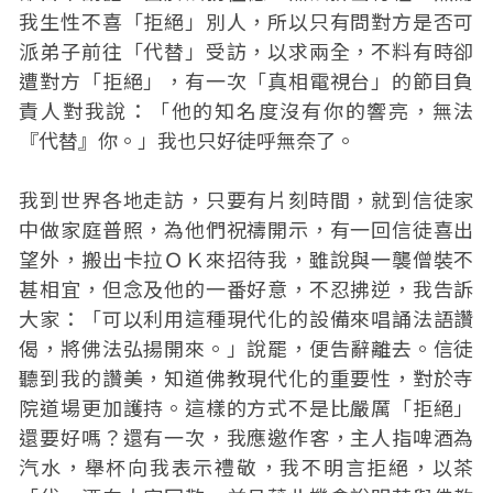
我生性不喜「拒絕」別人，所以只有問對方是否可
派弟子前往「代替」受訪，以求兩全，不料有時卻
遭對方「拒絕」，有一次「真相電視台」的節目負
責人對我說：「他的知名度沒有你的響亮，無法
『代替』你。」我也只好徒呼無奈了。
我到世界各地走訪，只要有片刻時間，就到信徒家
中做家庭普照，為他們祝禱開示，有一回信徒喜出
望外，搬出卡拉ＯＫ來招待我，雖說與一襲僧裝不
甚相宜，但念及他的一番好意，不忍拂逆，我告訴
大家：「可以利用這種現代化的設備來唱誦法語讚
偈，將佛法弘揚開來。」說罷，便告辭離去。信徒
聽到我的讚美，知道佛教現代化的重要性，對於寺
院道場更加護持。這樣的方式不是比嚴厲「拒絕」
還要好嗎？還有一次，我應邀作客，主人指啤酒為
汽水，舉杯向我表示禮敬，我不明言拒絕，以茶