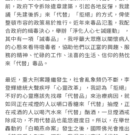
前，政府下令拆除違章建築，引起各地反彈，我建
議「先建後拆」來「代替」「拒絕」的方式，俾使
整頓市容的政策易於推行。近年來毒品氾濫，我配
合政府的緝毒決心，舉辦「淨化人心七誡運動」 ，
其中有一項「誡毒品」，我呼籲大眾應以關懷病人
的心態來看待吸毒者，協助他們以正當的興趣、服
務的精神、忙碌的工作、法喜的生活、信仰的熱忱
來「代替」毒品。
最近，重大刑案踵繼發生，社會亂象頻仍不斷，李
登輝總統大聲疾呼「心靈改革」，我認為「拒絕」
不好的心靈應該先找尋「代替品」來治療病因，就
如同正在戒煙的人以嚼口香糖來「代替」抽煙，正
在戒酒的人以喝汽水來「代替」酗酒，一旦煙酒戒
除成功，不用代替品也能悠遊度日。所以，在舉世
轟動的「白曉燕命案」發生之後，國際佛光會推出