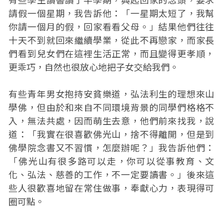
請假一個星期，我告訴他：「一星期太短了，我幫
你請一個月的假，回家看看父母。」結果他們往往
十天不到就回來繼續學業，從此不再戀家，而家長
們看到兒女們在這裡生活正常，而且變得更孝順，
更乖巧，自然也很放心地把子女交給我們。
有些青年男女抱持安貧樂道，弘法利生的理想來山
學佛，但由於和來自不同環境背景的同學們格格不
入，無法共處，因而萌生去意，他們前來找我，說
道：「我實在很喜歡佛光山，捨不得離開，但是到
佛學院念書又不習慣，怎麼辦呢？」我告訴他們：
「佛光山有很多路可以走，你可以從事教育、文
化、弘法、慈善的工作，不一定要讀書。」後來這
些人很歡喜地留在常住做事，奉獻心力，表現得可
圈可點。