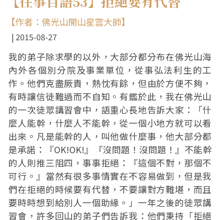
【往事百語53】拒絕要有代替
【作者：佛光山開山星雲大師】
2015-08-27
我的弟子除求學的以外，大部分都分布在佛光山海
內外各個別分院及事業單位，從事弘法利生的工
作。他們克盡厥責，熱忱有餘，但由於方便不夠，
有時讓信徒難過而不自知。有鑑於此，我在佛光山
的一次徒眾講習會中，語重心長地告訴大家：「什
麼人能幹，什麼人不能幹，從一個小地方就可以看
出來。凡是能幹的人，叫他做什麼事，他大部分都
是承諾：『OK!OK!』『沒問題！沒問題！』不能幹
的人則推三阻四，事事拒絕：『這個不對，那個不
可行。』當然有很多事情實在不容易做到，但是我
們在拒絕的時候要有代替，不要讓對方難堪，而且
要時時想到給別人一個助緣。」一年之後的徒眾講
習會，許多回山的弟子們告訴我：他們秉持「拒絕