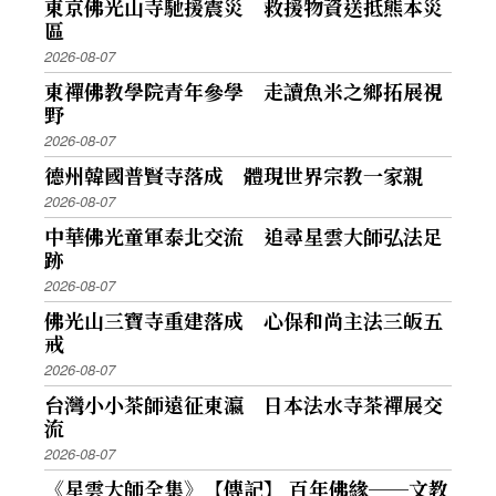
東京佛光山寺馳援震災 救援物資送抵熊本災
區
2026-08-07
東禪佛教學院青年參學 走讀魚米之鄉拓展視
野
2026-08-07
德州韓國普賢寺落成 體現世界宗教一家親
2026-08-07
中華佛光童軍泰北交流 追尋星雲大師弘法足
跡
2026-08-07
佛光山三寶寺重建落成 心保和尚主法三皈五
戒
2026-08-07
台灣小小茶師遠征東瀛 日本法水寺茶禪展交
流
2026-08-07
《星雲大師全集》【傳記】 百年佛緣──文教