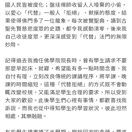
國人民皆被度化；盤珪禪師收留人人唾棄的小偷，
以愛心「代替」一般人「拒絕」、默擯的態度，結
果使得佛門多了一位龍象。每次披覽聖典，讀到古
聖先賢慈悲度眾的史蹟，都令我感動涕零，後來我
自己收徒度眾，更深深感受到「代替」法門的無限
妙用。
記得過去我擔任佛學院院長時，曾有學生請求不要
那麼早起床、就寢，希望能有多一點時間念書，我
自忖有理，立刻改良傳統的課誦程序，將早課、晚
課的時間縮短，這種「代替拒絕」的方式既不會動
輒改變校規，又能滿足學生合理的要求，所以受到
大家的歡迎。此後學生們心裡有事情，都歡喜找我
訴說，而我也從中得知學生的學習狀況，彼此坦然
相處，其樂融融。
有些學生讀書讀了半學期，興起回家的念頭，要求