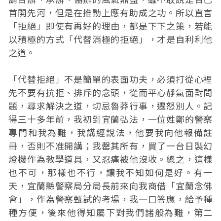
首開先河，但是在推動上應有助成之功。所以直言
「拒絕」即使有再好的理由，都是下下之策，若能
以積極的方式「代替消極的拒絕」，才是自利利他
之道。
「代替拒絕」不是簡單的表面功夫，必須打從心裡
先不要有抗拒、排斥的念頭，從而平心靜氣面對問
題，尋求解決之道，切忌魯莽行事，遷怒別人。記
得三十多年前，我初到宜蘭弘法，一位姓鄭的警察
專門和我為難，我講經說法，他要我向他報備註
冊，否則不准開講；我罄其所有，買了一台日製幻
燈機作為教學道具，又忍痛被他沒收。總之，這樣
也不可，那樣也不行，讓我不知如何是好。有一
天，宜蘭縣警察局分局長前來向我商借「宜蘭念佛
會」，作為警察甄試的考場，我一口答應，給予種
種方便，後來他得知屬下對我們諸般為難，第二