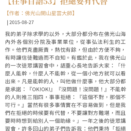
【往事百語53】拒絕要有代替
【作者：佛光山開山星雲大師】
2015-08-27
我的弟子除求學的以外，大部分都分布在佛光山海
內外各個別分院及事業單位，從事弘法利生的工
作。他們克盡厥責，熱忱有餘，但由於方便不夠，
有時讓信徒難過而不自知。有鑑於此，我在佛光山
的一次徒眾講習會中，語重心長地告訴大家：「什
麼人能幹，什麼人不能幹，從一個小地方就可以看
出來。凡是能幹的人，叫他做什麼事，他大部分都
是承諾：『OK!OK!』『沒問題！沒問題！』不能幹
的人則推三阻四，事事拒絕：『這個不對，那個不
可行。』當然有很多事情實在不容易做到，但是我
們在拒絕的時候要有代替，不要讓對方難堪，而且
要時時想到給別人一個助緣。」一年之後的徒眾講
習會，許多回山的弟子們告訴我：他們秉持「拒絕