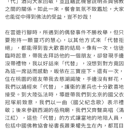
「代」酒向大家回敬，並且藉此機會說明茶與佛教
之間的關係。如此一來，餐會氣氛不致尷尬，大家
也能從中得到佛法的受益，豈不妙哉！
在雲遊行腳時，所遇到的偶發事件不勝枚舉，但只
要抱持一顆靈巧的慧心，以其他方式來「代替拒
絕」，都能得到皆大歡喜的結局。像有一次，信徒
臨時起意，帶我去拜訪他的一個朋友，卻發現手邊
沒帶禮物，我以好話來「代替」，沒想到對方竟因
為這一席話而感動，皈依在三寶座下。還有一次，
住在桃園的道友帶我去慈湖謁陵，手邊沒有鮮花，
我們以誦經來「代替」，護衛的憲兵也十分歡喜地
接受。到大陸弘法時，導遊帶我們到北京的國父衣
冠塚前致意，我們以一曲〈國父紀念歌〉表示禮
敬；後來參觀西湖的岳飛廟，我們又齊聲高唱〈滿
江紅〉，這些「代替」的方式讓當地的地陪人員，
包括中國佛教協會祕書長蕭秉權先生在內，都耳目