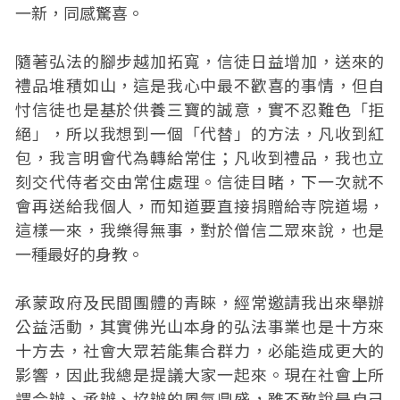
一新，同感驚喜。
隨著弘法的腳步越加拓寬，信徒日益增加，送來的
禮品堆積如山，這是我心中最不歡喜的事情，但自
忖信徒也是基於供養三寶的誠意，實不忍難色「拒
絕」，所以我想到一個「代替」的方法，凡收到紅
包，我言明會代為轉給常住；凡收到禮品，我也立
刻交代侍者交由常住處理。信徒目睹，下一次就不
會再送給我個人，而知道要直接捐贈給寺院道場，
這樣一來，我樂得無事，對於僧信二眾來說，也是
一種最好的身教。
承蒙政府及民間團體的青睞，經常邀請我出來舉辦
公益活動，其實佛光山本身的弘法事業也是十方來
十方去，社會大眾若能集合群力，必能造成更大的
影響，因此我總是提議大家一起來。現在社會上所
謂合辦、承辦、協辦的風氣鼎盛，雖不敢說是自己