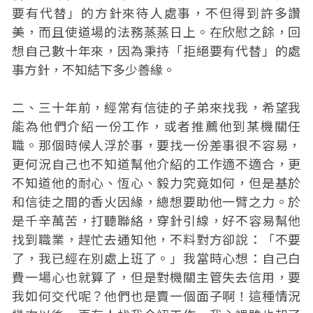
要有代替」的方針來待人處事，不但得到許多讚
美，而且使道場的法務蒸蒸日上。在欣慰之餘，回
想自己數十年來，因為秉持「拒絕要有代替」的處
事方針，不知結下多少善緣。
二、三十年前，經常有信徒的子弟來找我，希望我
能為他們介紹一份工作，或者推薦他到某機關任
職。那個時候人浮於事，要找一份差事很不容易，
更何況自己也不知道幫他介紹的工作適不適合，更
不知道他的耐心、恆心、毅力究竟如何，但是基於
和信徒之間的香火因緣，總想要助他一臂之力。於
是千辛萬苦，打聽聯絡，穿針引線，好不容易幫他
找到職業，趕忙去通知他，不料對方卻說：「不要
了，我已經在別處上班了。」我當時心想：自己白
費一場心也就算了，但是對機關主管失去信用，要
我如何交代呢？他們也是賣一個面子啊！這種情況