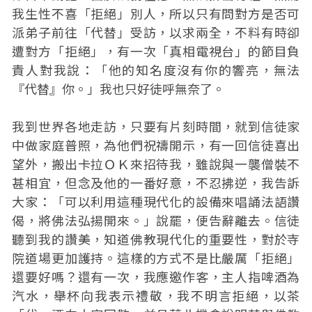
我生性不喜「拒絕」別人，所以只有問對方是否可
派弟子前往「代替」受訪，以求兩全，不料有時卻
遭對方「拒絕」，有一次「真相電視台」的節目負
責人對我說：「他的知名度沒有你的響亮，無法
『代替』你。」我也只好徒呼無奈了。
我到世界各地走訪，只要有片刻時間，就到信徒家
中做家庭普照，為他們祝禱開示，有一回信徒喜出
望外，搬出卡拉ＯＫ來招待我，雖說與一襲僧裝不
甚相宜，但念及他的一番好意，不忍拂逆，我告訴
大家：「可以利用這種現代化的設備來唱誦法語讚
偈，將佛法弘揚開來。」說罷，便告辭離去。信徒
聽到我的讚美，知道佛教現代化的重要性，對於寺
院道場更加護持。這樣的方式不是比嚴厲「拒絕」
還要好嗎？還有一次，我應邀作客，主人指啤酒為
汽水，舉杯向我表示禮敬，我不明言拒絕，以茶