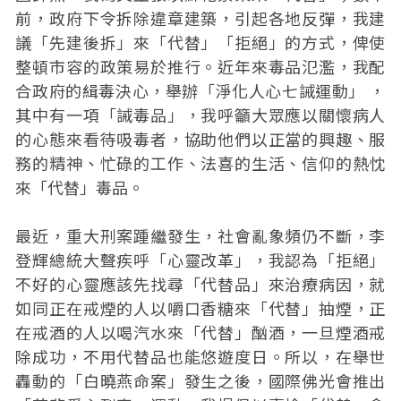
前，政府下令拆除違章建築，引起各地反彈，我建
議「先建後拆」來「代替」「拒絕」的方式，俾使
整頓市容的政策易於推行。近年來毒品氾濫，我配
合政府的緝毒決心，舉辦「淨化人心七誡運動」 ，
其中有一項「誡毒品」，我呼籲大眾應以關懷病人
的心態來看待吸毒者，協助他們以正當的興趣、服
務的精神、忙碌的工作、法喜的生活、信仰的熱忱
來「代替」毒品。
最近，重大刑案踵繼發生，社會亂象頻仍不斷，李
登輝總統大聲疾呼「心靈改革」，我認為「拒絕」
不好的心靈應該先找尋「代替品」來治療病因，就
如同正在戒煙的人以嚼口香糖來「代替」抽煙，正
在戒酒的人以喝汽水來「代替」酗酒，一旦煙酒戒
除成功，不用代替品也能悠遊度日。所以，在舉世
轟動的「白曉燕命案」發生之後，國際佛光會推出