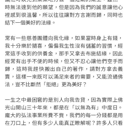
時無法達到他的願望，但是因為我們的誠意讓他心
裡感到很溫馨，所以往往讓對方言謝而歸，同時也
結下一個美好的法緣。
常有一些慈善團體向我化緣，如果當時身上有錢，
我十分樂於隨喜，偏偏我生性沒有儲蓄的習慣，經
常這手收到的供養金，那手又拿去布施結緣，因此
經常有出手不便的時候，但又不忍心讓他們空手而
歸，這時我趕快搬出自己的著作，請對方拿去義
賣，這樣一來既可以滿足來者的需要，又能流通佛
法，豈不比斷然「拒絕」更為美好？
一生之中最困窘的是別人向我告貸，因為實際上佛
光山開山三十年來，都是在「以無為有」中度日。
龐大的弘法事業所費不貲，我們的每一分錢都是用
在刀口上，但有多少人能真正瞭解呢？許多人只看