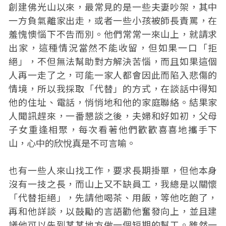
創建佛光山以來，最常見的是一些夫妻吵架，其中
一方負氣離家出走，或者一些小孩被師長責罵，在
羞愧懊惱下不告而別。他們常常一來山上，就請求
出家，這種情況當然不能收留，但如果一口「拒
絕」，不但無法幫助對方解決苦惱，而且如果這個
人再一走了之，可能一家人都會因此而陷入悲傷的
情境，所以我採取「代替」的方式，在談話中得知
他的住址、電話，悄悄地和他的家庭聯絡。結果家
人聞訊趕來，一番懇談之後，夫婦和好如初，父母
子女重逢相聚，每次看著他們歡歡喜喜地攜手下
山，心中的欣悅真是不可言喻。
也有一些人來山找工作，要求長期掛單，但他本身
沒有一技之長，而山上又不缺員工，我總是以關懷
「代替拒絕」，先請他喝茶、用飯，等他吃飽了，
再和他詳談，以鼓勵的言語勸他奮發向上，並且建
議他可以先到某某地方做一個短期的幫工。雖然一