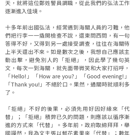
天，就將這位鄭姓警員調職，從此我們的弘法工作
逐漸進入佳境。
十多年前出國弘法，經常遇到海關人員的刁難，他
們把行李一一撬開檢查不說，還東問西問，有一句
答得不好，又得到另一處接受調查，往往在海關待
上半天還出不來。如是數次之後，我想自己應該主
動出擊，避免別人的「拒絕」，因此學了幾句英
文，每次一到海關，就先面帶微笑和大家打招呼，
「Hello!」「How are you?」「Good evening!」
「Thank you!」不絕於口。果然，通關時就順利多
了。
「拒絕」不好的後果，必須先用好因好緣來「代
替」；「拒絕」積弊已久的問題，則應該以循序漸
進的方式來「代替」。多年前，政府取締拜拜，舉
國譁然，我為文主張以鮮花素果來「代替」；數年