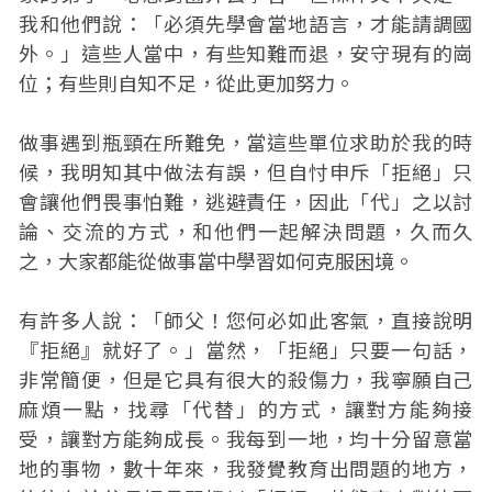
我和他們說：「必須先學會當地語言，才能請調國
外。」這些人當中，有些知難而退，安守現有的崗
位；有些則自知不足，從此更加努力。
做事遇到瓶頸在所難免，當這些單位求助於我的時
候，我明知其中做法有誤，但自忖申斥「拒絕」只
會讓他們畏事怕難，逃避責任，因此「代」之以討
論、交流的方式，和他們一起解決問題，久而久
之，大家都能從做事當中學習如何克服困境。
有許多人說：「師父！您何必如此客氣，直接說明
『拒絕』就好了。」當然，「拒絕」只要一句話，
非常簡便，但是它具有很大的殺傷力，我寧願自己
麻煩一點，找尋「代替」的方式，讓對方能夠接
受，讓對方能夠成長。我每到一地，均十分留意當
地的事物，數十年來，我發覺教育出問題的地方，