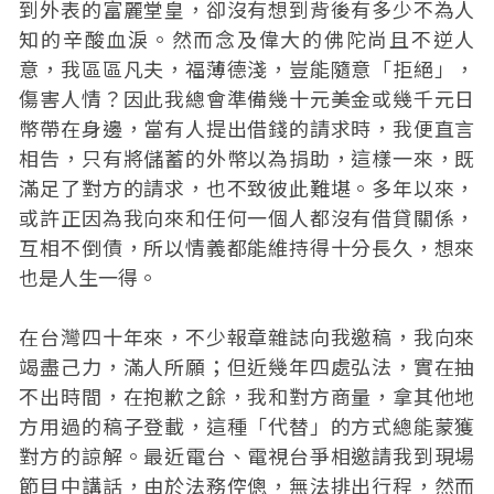
到外表的富麗堂皇，卻沒有想到背後有多少不為人
知的辛酸血淚。然而念及偉大的佛陀尚且不逆人
意，我區區凡夫，福薄德淺，豈能隨意「拒絕」，
傷害人情？因此我總會準備幾十元美金或幾千元日
幣帶在身邊，當有人提出借錢的請求時，我便直言
相告，只有將儲蓄的外幣以為捐助，這樣一來，既
滿足了對方的請求，也不致彼此難堪。多年以來，
或許正因為我向來和任何一個人都沒有借貸關係，
互相不倒債，所以情義都能維持得十分長久，想來
也是人生一得。
在台灣四十年來，不少報章雜誌向我邀稿，我向來
竭盡己力，滿人所願；但近幾年四處弘法，實在抽
不出時間，在抱歉之餘，我和對方商量，拿其他地
方用過的稿子登載，這種「代替」的方式總能蒙獲
對方的諒解。最近電台、電視台爭相邀請我到現場
節目中講話，由於法務倥傯，無法排出行程，然而