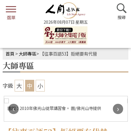
2026年08月07日 星期五
首頁
>
大師專區
>
【往事百語53】拒絕要有代替
大師專區
大
中
小
字級
‹
›
圖說：佛光山為佛陀紀念館培訓「佛光小姐」，透過培訓實習，
不僅儀態優雅、招呼親切、笑容甜美，還具備專業的佛學知識，
為國內外遊客提供第一線導覽服務。 圖/佛光山寺提供