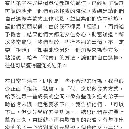
有些弟子在好幾個單位都無法適任，已經到了調無
可調的地步，他們前來找我的時候，我總是請他們
自己選擇喜歡的工作地點，並且為他們從中斡旋，
讓他們如願以償。由於我不輕易「拒絕」，而肯給
予機會，結果他們大都能安住身心，勤奮辦道。所
以我常覺得：我們對於一些行不通的事情，不一定
要「拒絕」，如果能從另外一個角度來為對方多一
點設想，給予「代替」的方法，讓他們自由選擇，
往往可以獲得圓滿的結果。
在日常生活中，即便是一些不合理的行為，我也很
少正面「拒絕」點破，而「代」之以啟發的方式，
給予徒眾一些成長的空間。像有些剛入道的弟子一
時俗情未泯，經常要求下山，我告訴他們：「可以
下山，但要先學好五堂功課。」結果他們在道業上
薰習日久，自然就不再喜歡憒鬧的都會。有些剛出
家的弟子一心想到國外去學習，但條件又不具足，