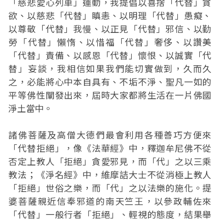
「慈悲愛心列車」運動，我提倡以喜捨「代替」貪
欲、以慈悲「代替」瞋恚、以明理「代替」愚癡、
以尊敬「代替」我慢、以正見「代替」邪信、以勤
勞「代替」懶惰、以惜福「代替」奢侈、以讚美
「代替」責備、以感恩「代替」懷恨、以誠實「代
替」妄談，我相信如果我們能切實做到，久而久
之，必能將心中本自具有、不垢不淨、聖凡一如的
平等佛性闡發出來，屆時大家都將生活在一片佛國
淨土當中。
諸佛菩薩及高僧大德們最會利用各種善巧方便來
「代替拒絕」，像《法華經》中，釋迦牟尼佛不從
否定上教人「拒絕」貪愛邪見，而「代」之以三乘
教法；《淨名經》中，維摩詰大士不從消極上教人
「拒絕」世俗之樂，而「代」之以法樂的施化。提
婆菩薩親近信奉邪道的南天竺王，以參政輔佐來
「代替」一般行者「拒絕」、輕視的態度，結果舉