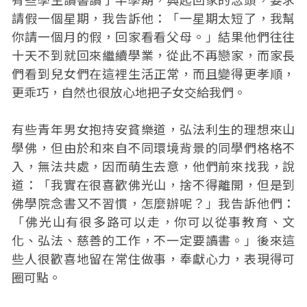
請假一個星期，我告訴他：「一星期太短了，我幫
你請一個月的假，回家看看父母。」結果他們往往
十天不到就回來繼續學業，從此不再戀家，而家長
們看到兒女們在這裡生活正常，而且變得更孝順，
更乖巧，自然也很放心地把子女交給我們。
有些青年男女抱持安貧樂道，弘法利生的理想來山
學佛，但由於和來自不同環境背景的同學們格格不
入，無法共處，因而萌生去意，他們前來找我，說
道：「我實在很喜歡佛光山，捨不得離開，但是到
佛學院念書又不習慣，怎麼辦呢？」我告訴他們：
「佛光山有很多路可以走，你可以從事教育、文
化、弘法、慈善的工作，不一定要讀書。」後來這
些人很歡喜地留在常住做事，奉獻心力，表現得可
圈可點。