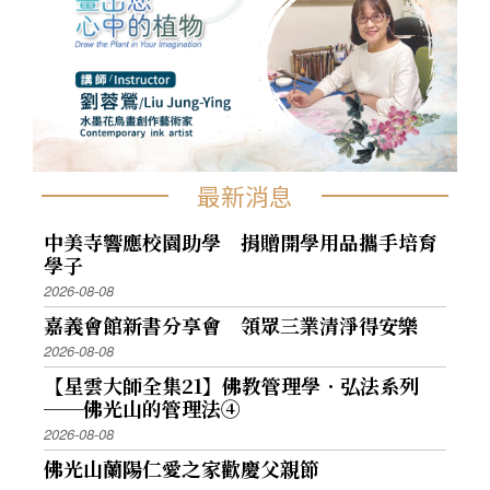
最新消息
中美寺響應校園助學 捐贈開學用品攜手培育
學子
2026-08-08
嘉義會館新書分享會 領眾三業清淨得安樂
2026-08-08
【星雲大師全集21】佛教管理學．弘法系列
──佛光山的管理法④
2026-08-08
佛光山蘭陽仁愛之家歡慶父親節