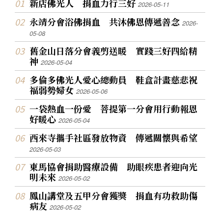
新店佛光人 捐血力行三好
2026-05-11
永靖分會浴佛捐血 共沐佛恩傳遞善念
2026-
05-08
舊金山日落分會義剪送暖 實踐三好四給精
神
2026-05-04
多倫多佛光人愛心總動員 鞋盒計畫慈悲祝
福弱勢婦女
2026-05-06
一袋熱血一份愛 菩提第一分會用行動報恩
好暖心
2026-05-04
西來寺攜手社區發放物資 傳遞關懷與希望
2026-05-03
東馬協會捐助醫療設備 助眼疾患者迎向光
明未來
2026-05-02
鳳山講堂及五甲分會獲獎 捐血有功救助傷
病友
2026-05-02