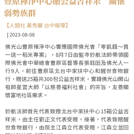
豐原禪淨中心贈公益吉祥米 關懷
弱勢族群
【人間社 黃秀蘭 台中報導】
2023-08-08
佛光山豐原禪淨中心響應國際佛光會「零飢餓～買
一送一稻米專案」，8月7日由監寺妙航法師帶領國
際佛光會中華總會豐原區督導長張鈺田及佛光人一
行9人，前往豐原區北台中家扶中心和醒世食物銀
行，贈送25箱共300包公益吉祥米，實踐佛光山開山
祖師星雲大師「以慈善福利社會」的宗旨，友善關
懷當地社區需求。
妙航法師首先代表致贈北台中家扶中心15箱公益吉
祥米，由主任劉正文代表受贈。接著，代表致贈醒
世食物銀行，由院主江森立代表受贈，江森立並回