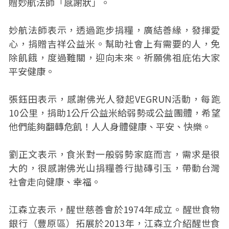
贈妙航法師「感謝狀」。
妙航法師表示，透過跑步捐糧，廣結善緣，發揮愛
心，捐贈吉祥公益米。幫助社會上有需要的人，免
除飢餓，度過難關，迎向未來。祈願佛祖庇佑大家
平安健康。
張鈺田表示，感謝佛光人發起VEGRUN活動，每跑
10公里，捐助1公斤公益米給弱勢或公益團體，希望
他們能夠翻轉危飢！人人身體健康、平安、快樂。
劉正文表示，食米對一般弱勢家庭而言，需求是很
大的，很感謝佛光山捐糧善行拋磚引玉，帶動台灣
社會走向健康、幸福。
江森立表示，醒世慈善會於1974年成立。醒世食物
銀行（豐原區）拓展於2013年，江森立介紹醒世食