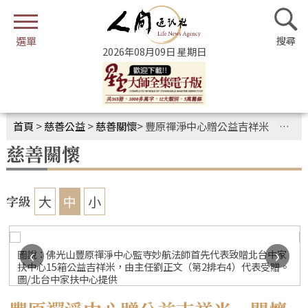
2026年08月09日 星期日
首頁
>
慈善公益
>
慈善關懷
>
豐原禪淨中心贈公益吉祥米 關懷弱勢族群
慈善關懷
大
中
小
字級
‹
›
圖說：佛光山豐原禪淨中心監寺妙航法師首先代表致贈北台中家
攝
扶中心15箱公益吉祥米，由主任劉正文（第2排右4）代表受贈。
圖/北台中家扶中心提供