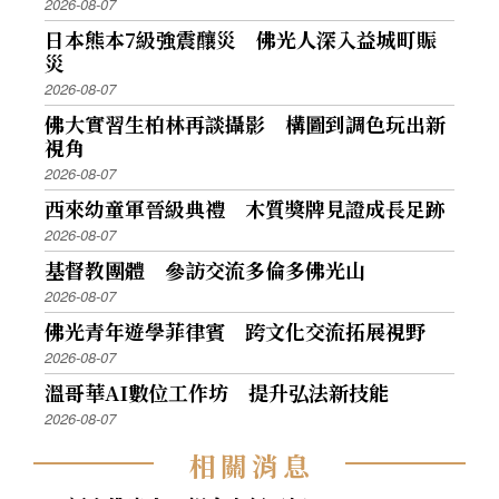
2026-08-07
日本熊本7級強震釀災 佛光人深入益城町賑
災
2026-08-07
佛大實習生柏林再談攝影 構圖到調色玩出新
視角
2026-08-07
西來幼童軍晉級典禮 木質獎牌見證成長足跡
2026-08-07
基督教團體 參訪交流多倫多佛光山
2026-08-07
佛光青年遊學菲律賓 跨文化交流拓展視野
2026-08-07
溫哥華AI數位工作坊 提升弘法新技能
2026-08-07
相
關
消
息