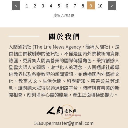
1
2
3
4
5
6
7
8
9
10
第9 / 281頁
關
於
我
們
人間通訊社 (The Life News Agency，簡稱人間社)，是
首個由佛教創辦的通訊社，不僅是國內外佛教新聞資訊
總匯，更肩負人間真善美的國際傳播角色。秉持創辦人
星雲大師人文關懷、淑世化人的理念，人間通訊社報導
佛教界以及各宗教界的新聞資訊，並傳播國內外藝術文
化、教育人文、生活休閒、科學新知、慈善公益等訊
息，讓閱聽大眾得以透過網路平台，時時與真善美的新
聞相會，刻刻增添心靈的能量，產生正面積極影響力。
516supermaster@gmail.com