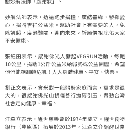
贈妙航法師「感謝狀」。
妙航法師表示，透過跑步捐糧，廣結善緣，發揮愛
心，捐贈吉祥公益米。幫助社會上有需要的人，免
除飢餓，度過難關，迎向未來。祈願佛祖庇佑大家
平安健康。
張鈺田表示，感謝佛光人發起VEGRUN活動，每跑
10公里，捐助1公斤公益米給弱勢或公益團體，希望
他們能夠翻轉危飢！人人身體健康、平安、快樂。
劉正文表示，食米對一般弱勢家庭而言，需求是很
大的，很感謝佛光山捐糧善行拋磚引玉，帶動台灣
社會走向健康、幸福。
江森立表示，醒世慈善會於1974年成立。醒世食物
銀行（豐原區）拓展於2013年，江森立介紹醒世食