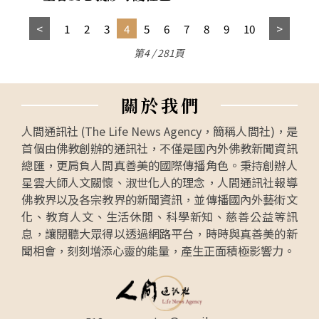
1
2
3
4
5
6
7
8
9
10
第4 / 281頁
關
於
我
們
人間通訊社 (The Life News Agency，簡稱人間社)，是
首個由佛教創辦的通訊社，不僅是國內外佛教新聞資訊
總匯，更肩負人間真善美的國際傳播角色。秉持創辦人
星雲大師人文關懷、淑世化人的理念，人間通訊社報導
佛教界以及各宗教界的新聞資訊，並傳播國內外藝術文
化、教育人文、生活休閒、科學新知、慈善公益等訊
息，讓閱聽大眾得以透過網路平台，時時與真善美的新
聞相會，刻刻增添心靈的能量，產生正面積極影響力。