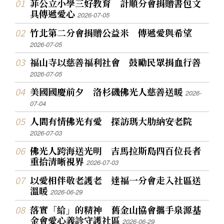
菲公立小學三好教育 計順分會捐贈書包文
具傳遞愛心
2026-07-05
竹北第二分會捐贈公益米 傳遞愛與希望
2026-07-05
福山寺以慈善福利社會 鼓勵民眾捐血行善
2026-07-05
美國國慶前夕 洛杉磯佛光人慈善送暖
2026-
07-04
人間有情佛光有愛 探訪瑪大肋納安老院
2026-07-03
佛光人跨海送光明 吉馬拉斯島四百位長者
重拾清晰視界
2026-07-03
以愛相伴敬老護老 達福一分會走入社區送
溫暖
2026-06-29
落實「給」的精神 舊金山協會攜手泉源基
金會愛心義診守護社區
2026-06-29