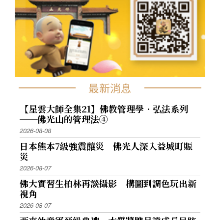
最新消息
【星雲大師全集21】佛教管理學．弘法系列
──佛光山的管理法④
2026-08-08
日本熊本7級強震釀災 佛光人深入益城町賑
災
2026-08-07
佛大實習生柏林再談攝影 構圖到調色玩出新
視角
2026-08-07