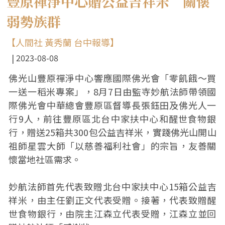
豐原禪淨中心贈公益吉祥米 關懷
弱勢族群
【人間社 黃秀蘭 台中報導】
2023-08-08
佛光山豐原禪淨中心響應國際佛光會「零飢餓～買
一送一稻米專案」，8月7日由監寺妙航法師帶領國
際佛光會中華總會豐原區督導長張鈺田及佛光人一
行9人，前往豐原區北台中家扶中心和醒世食物銀
行，贈送25箱共300包公益吉祥米，實踐佛光山開山
祖師星雲大師「以慈善福利社會」的宗旨，友善關
懷當地社區需求。
妙航法師首先代表致贈北台中家扶中心15箱公益吉
祥米，由主任劉正文代表受贈。接著，代表致贈醒
世食物銀行，由院主江森立代表受贈，江森立並回