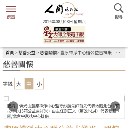
2026年08月08日 星期六
首頁
>
慈善公益
>
慈善關懷
>
豐原禪淨中心贈公益吉祥米 關懷弱勢族群
慈善關懷
大
中
小
字級
‹
›
圖說：佛光山豐原禪淨中心監寺妙航法師首先代表致贈北台中家
攝
扶中心15箱公益吉祥米，由主任劉正文（第2排右4）代表受贈。
圖/北台中家扶中心提供