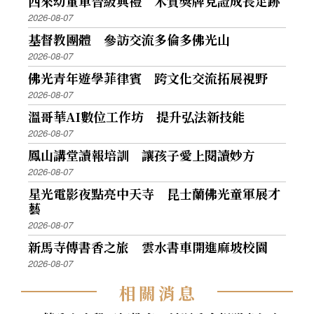
西來幼童軍晉級典禮 木質獎牌見證成長足跡
2026-08-07
基督教團體 參訪交流多倫多佛光山
2026-08-07
佛光青年遊學菲律賓 跨文化交流拓展視野
2026-08-07
溫哥華AI數位工作坊 提升弘法新技能
2026-08-07
鳳山講堂讀報培訓 讓孩子愛上閱讀妙方
2026-08-07
星光電影夜點亮中天寺 昆士蘭佛光童軍展才
藝
2026-08-07
新馬寺傳書香之旅 雲水書車開進麻坡校園
2026-08-07
相
關
消
息