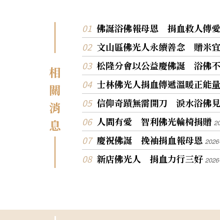
佛誕浴佛報母恩 捐血救人傳
文山區佛光人永續善念 贈米
松隆分會以公益慶佛誕 浴佛
相
士林佛光人捐血傳遞溫暖正能
關
信仰奇蹟無需開刀 淚水浴佛
消
人間有愛 智利佛光輪椅捐贈
息
2
慶祝佛誕 挽袖捐血報母恩
2026
新店佛光人 捐血力行三好
2026