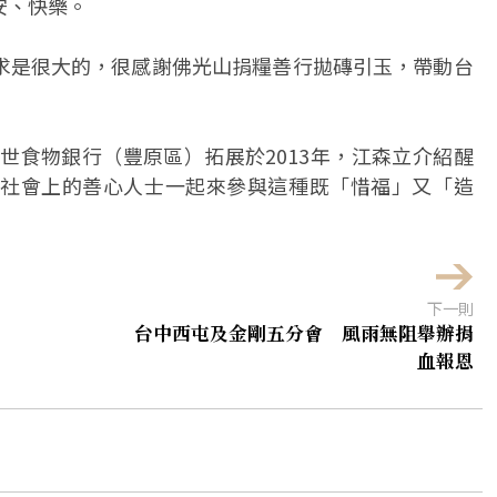
安、快樂。
求是很大的，很感謝佛光山捐糧善行拋磚引玉，帶動台
醒世食物銀行（豐原區）拓展於2013年，江森立介紹醒
社會上的善心人士一起來參與這種既「惜福」又「造
下一則
台中西屯及金剛五分會 風雨無阻舉辦捐
血報恩