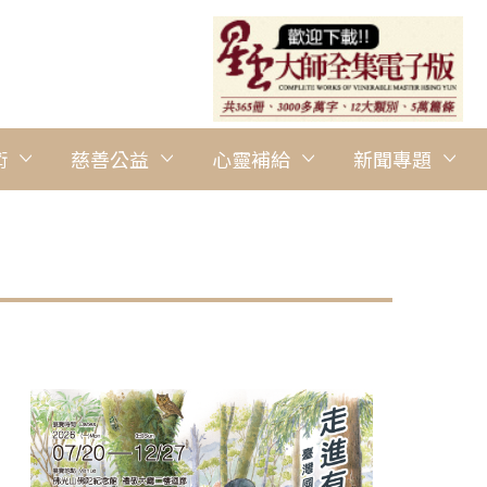
術
慈善公益
心靈補給
新聞專題
圖說：佛光山豐原禪淨中心監寺妙航法師代表致贈醒世食物銀行，由
者黃秀蘭攝