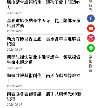
蹤
鳳山講堂讀報培訓 讓孩子愛上閱讀妙
我
方
們
2026-08-07
星光電影夜點亮中天寺 昆士蘭佛光童
軍展才藝
2026-08-07
新馬寺傳書香之旅 雲水書車開進麻坡
校園
2026-08-07
慧開法師法駕北卡佛學講座 領眾探索
讀
報
生命永續之道
教
2026-08-07
育
點畫共繪藝術創作 南天寺獻禮傳燈六
十
2026-08-07
南區協會區務會議 攜手共創佛光60新
里程
2026-08-07