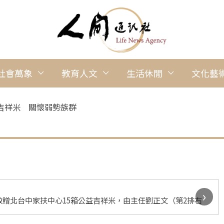
社會萬象
教育人文
生活休閒
文化藝
吉祥米 關懷弱勢族群
›
贈北台中家扶中心15箱公益吉祥米，由主任劉正文（第2排右