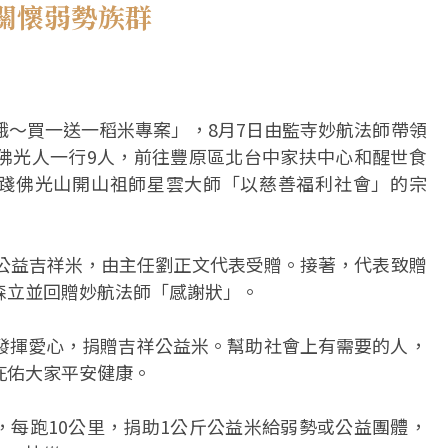
關懷弱勢族群
餓～買一送一稻米專案」，8月7日由監寺妙航法師帶領
佛光人一行9人，前往豐原區北台中家扶中心和醒世食
，實踐佛光山開山祖師星雲大師「以慈善福利社會」的宗
箱公益吉祥米，由主任劉正文代表受贈。接著，代表致贈
森立並回贈妙航法師「感謝狀」。
發揮愛心，捐贈吉祥公益米。幫助社會上有需要的人，
庇佑大家平安健康。
動，每跑10公里，捐助1公斤公益米給弱勢或公益團體，