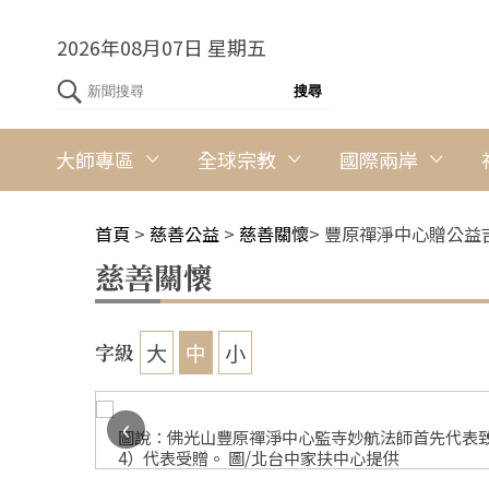
2026年08月07日 星期五
大師專區
全球宗教
國際兩岸
首頁
>
慈善公益
>
慈善關懷
>
豐原禪淨中心贈公益
慈善關懷
大
中
小
字級
‹
 人間社記
圖說：佛光山豐原禪淨中心監寺妙航法師首先代表致
4）代表受贈。 圖/北台中家扶中心提供