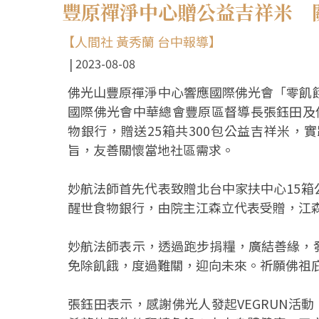
豐原禪淨中心贈公益吉祥米 
【人間社 黃秀蘭 台中報導】
2023-08-08
佛光山豐原禪淨中心響應國際佛光會「零飢
國際佛光會中華總會豐原區督導長張鈺田及
物銀行，贈送25箱共300包公益吉祥米
旨，友善關懷當地社區需求。
妙航法師首先代表致贈北台中家扶中心15
醒世食物銀行，由院主江森立代表受贈，江
妙航法師表示，透過跑步捐糧，廣結善緣，
免除飢餓，度過難關，迎向未來。祈願佛祖
張鈺田表示，感謝佛光人發起VEGRUN活