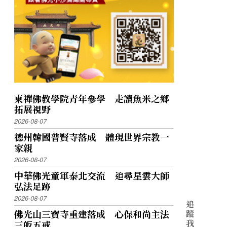
東禪佛教學院青年參學 走讀魚米之鄉
拓展視野
2026-08-07
德州韓國普賢寺落成 體現世界宗教一
家親
2026-08-07
中華佛光童軍泰北交流 追尋星雲大師
弘法足跡
2026-08-07
追
佛光山三寶寺重建落成 心保和尚主法
蹤
我
三皈五戒