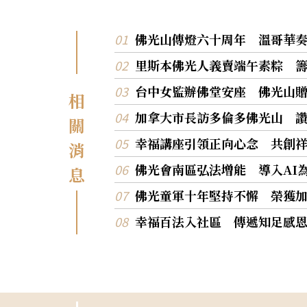
佛光山傳燈六十周年 溫哥華
里斯本佛光人義賣端午素粽 
台中女監辦佛堂安座 佛光山
相
加拿大市長訪多倫多佛光山 
關
幸福講座引領正向心念 共創
消
佛光會南區弘法增能 導入AI
息
佛光童軍十年堅持不懈 榮獲
幸福百法入社區 傳遞知足感