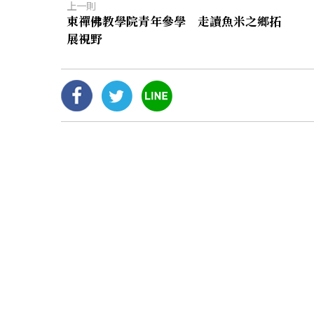
上一則
東禪佛教學院青年參學 走讀魚米之鄉拓
展視野