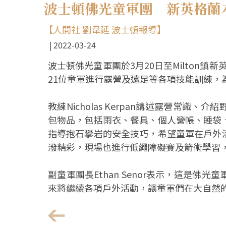
波士頓佛光童軍團 新英格蘭
【人間社 劉韋延 波士頓報導】
2022-03-24
波士頓佛光童軍團於3月20日至Milton鎮新英格
21位童軍進行露營及遠足等各項技能訓練，
教練Nicholas Kerpan講述露營常
包物品，包括雨衣、餐具、個人營帳、睡袋
指導抱石攀岩的安全技巧，希望童軍在戶外
潑精彩，現場也進行低繩障礙賽及箭術學習
副童軍團長Ethan Senor表示，這是
來將繼續各項戶外活動，讓童軍們在大自然