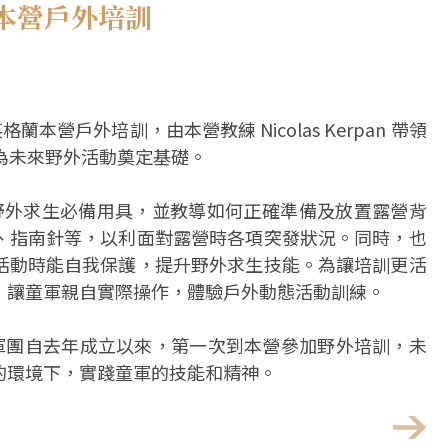
本營戶外培訓
蘭本營戶外培訓，由本營教練 Nicolas Kerpan 帶領
為未來野外活動奠定基礎。
識、介紹野外求生必備用具，並教導如何正確準備及放置露營背
、指南針等，以利面對露營時各項突發狀況。同時，也
活動時能自我保護，提升野外求生技能。為讓培訓更活
，讓童軍親自實際操作，體驗戶外動態活動訓練。
佛光童軍團自去年成立以來，第一次到本營參加野外培訓，未
的環境下，實踐童軍的技能和精神。