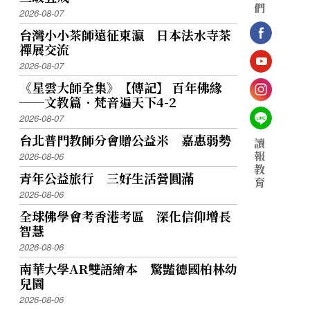
們
2026-08-07
台灣小小茶師遠征東瀛 日本法水寺茶
禪展交流
2026-08-07
《星雲大師全集》【傳記】 百年佛緣
──文教篇．梵音遍天下4-2
2026-08-07
台北普門教師分會贈公益米 嘉惠弱勢
讀
報
2026-08-06
教
青年公益旅行 三好生活營圓滿
育
2026-08-06
全球佛學會考香港考區 深化信仰增長
智慧
2026-08-06
南華大學AR雙語繪本 驚豔德國柏林幼
兒園
2026-08-06