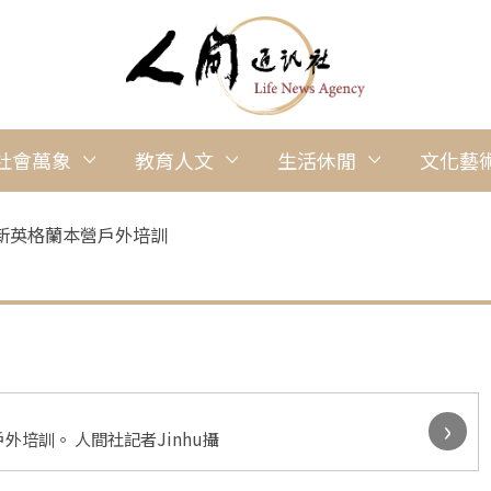
社會萬象
教育人文
生活休閒
文化藝
新英格蘭本營戶外培訓
›
培訓。 人間社記者Jinhu攝