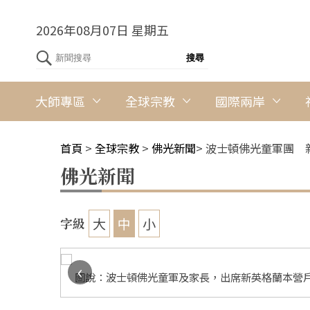
2026年08月07日 星期五
大師專區
全球宗教
國際兩岸
首頁
>
全球宗教
>
佛光新聞
>
波士頓佛光童軍團 
佛光新聞
大
中
小
字級
‹
圖說：波士頓佛光童軍及家長，出席新英格蘭本營戶外