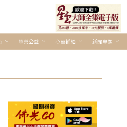
術
慈善公益
心靈補給
新聞專題
圖說：教練Nicholas Kerpan （右一）教導如何正確準備及
間社記者Jinhu攝