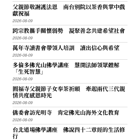
父親節敬謝護法恩 南台別院以茶香與掌中戲
獻祝福
2026-08-09
跨宗教攜手關懷弱勢 凝聚善念共建希望社會
2026-08-09
萬年寺讀書會帶領人培訓 讀出信心與希望
2026-08-09
多倫多佛光山佛學講座 慧開法師領眾體解
「生死智慧」
2026-08-09
圓福寺父親節子女奉茶祈願 牽起兩代三代親
情共度感恩時光
2026-08-09
僑委會訪光明寺 肯定佛光山海外文化教育
2026-08-09
台北道場佛學講座 佛說四十二章經的生活修
行