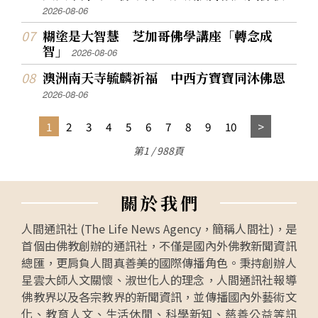
2026-08-06
糊塗是大智慧 芝加哥佛學講座「轉念成
智」
2026-08-06
澳洲南天寺毓麟祈福 中西方寶寶同沐佛恩
2026-08-06
1
2
3
4
5
6
7
8
9
10
第1 / 988頁
關
於
我
們
人間通訊社 (The Life News Agency，簡稱人間社)，是
首個由佛教創辦的通訊社，不僅是國內外佛教新聞資訊
總匯，更肩負人間真善美的國際傳播角色。秉持創辦人
星雲大師人文關懷、淑世化人的理念，人間通訊社報導
佛教界以及各宗教界的新聞資訊，並傳播國內外藝術文
化、教育人文、生活休閒、科學新知、慈善公益等訊