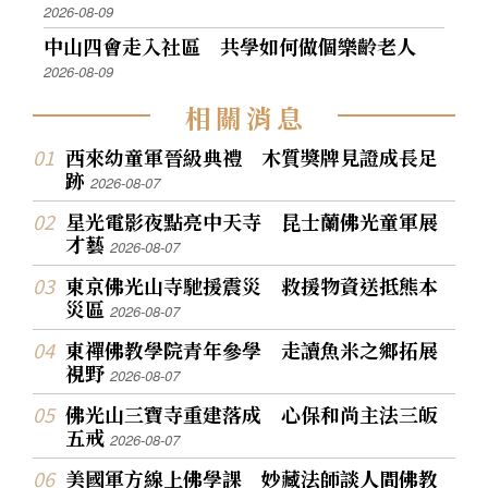
2026-08-09
中山四會走入社區 共學如何做個樂齡老人
2026-08-09
相
關
消
息
西來幼童軍晉級典禮 木質獎牌見證成長足
跡
2026-08-07
星光電影夜點亮中天寺 昆士蘭佛光童軍展
才藝
2026-08-07
東京佛光山寺馳援震災 救援物資送抵熊本
災區
2026-08-07
東禪佛教學院青年參學 走讀魚米之鄉拓展
視野
2026-08-07
佛光山三寶寺重建落成 心保和尚主法三皈
五戒
2026-08-07
美國軍方線上佛學課 妙藏法師談人間佛教