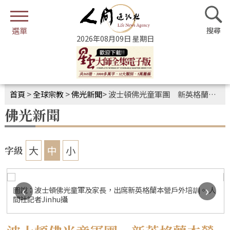
2026年08月09日 星期日
首頁
>
全球宗教
>
佛光新聞
>
波士頓佛光童軍團 新英格蘭本營戶外培訓
佛光新聞
大
中
小
字級
‹
›
圖說：波士頓佛光童軍及家長，出席新英格蘭本營戶外培訓。 人
間社記者Jinhu攝