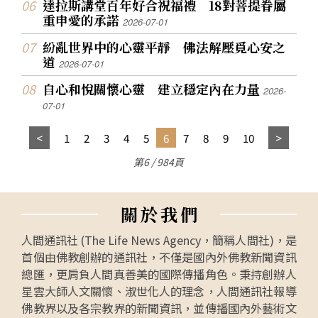
達拉斯講堂百年好合祝福禮 18對菩提眷屬
重申愛的承諾
2026-07-01
紛亂世界中的心靈平靜 佛法解壓覓心安之
道
2026-07-01
自心和悅關懷心靈 建立穩定內在力量
2026-
07-01
1
2
3
4
5
6
7
8
9
10
第6 / 984頁
關
於
我
們
人間通訊社 (The Life News Agency，簡稱人間社)，是
首個由佛教創辦的通訊社，不僅是國內外佛教新聞資訊
總匯，更肩負人間真善美的國際傳播角色。秉持創辦人
星雲大師人文關懷、淑世化人的理念，人間通訊社報導
佛教界以及各宗教界的新聞資訊，並傳播國內外藝術文