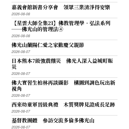
嘉義會館新書分享會 領眾三業清淨得安樂
2026-08-08
【星雲大師全集21】佛教管理學．弘法系列
──佛光山的管理法④
2026-08-08
佛光山蘭陽仁愛之家歡慶父親節
2026-08-07
日本熊本7級強震釀災 佛光人深入益城町賑
災
2026-08-07
佛大實習生柏林再談攝影 構圖到調色玩出新
視角
2026-08-07
西來幼童軍晉級典禮 木質獎牌見證成長足跡
2026-08-07
基督教團體 參訪交流多倫多佛光山
2026-08-07