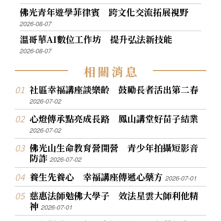
佛光青年遊學菲律賓 跨文化交流拓展視野
2026-08-07
溫哥華AI數位工作坊 提升弘法新技能
2026-08-07
相
關
消
息
社區幸福講座談樂齡 鼓勵長者活出第二春
2026-07-02
心燈傳承點亮成長路 鳳山講堂好苗子結業
2026-07-02
佛光山生命教育營開營 青少年拍攝短影音
防詐
2026-07-02
養生先養心 幸福講座傳遞心藥方
2026-07-01
慈惠法師勉佛大學子 效法星雲大師利他精
神
2026-07-01