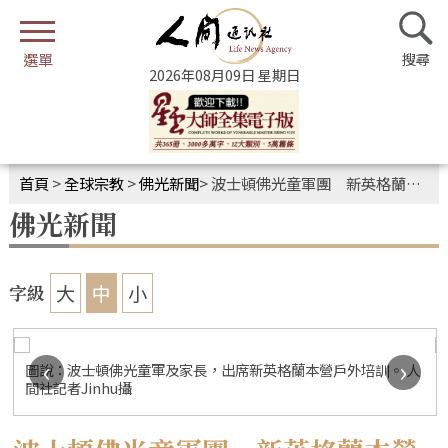
2026年08月09日 星期日
首頁
>
全球宗教
>
佛光新聞
>
波士頓佛光童軍團 新英格蘭本營戶外培訓
佛光新聞
大
中
小
字級
‹
›
圖說：波士頓佛光童軍及家長，出席新英格蘭本營戶外培訓。 人
間社記者Jinhu攝