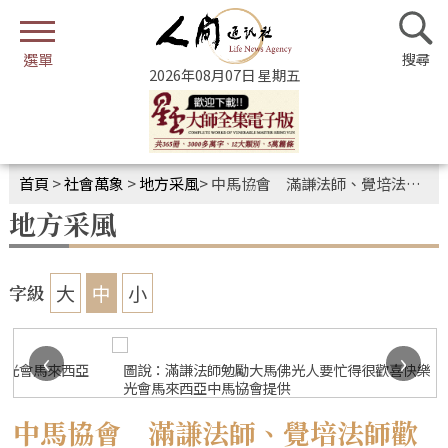
2026年08月07日 星期五
首頁
>
社會萬象
>
地方采風
>
中馬協會 滿謙法師、覺培法師歡喜接心
地方采風
大
中
小
字級
‹
›
圖說：滿謙法師勉勵大馬佛光人要忙得很歡喜快樂。 圖/國際佛
光會馬來西亞中馬協會提供
中馬協會 滿謙法師、覺培法師歡