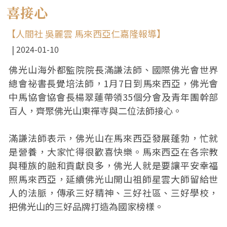
喜接心
【人間社 吳麗雲 馬來西亞仁嘉隆報導】
2024-01-10
佛光山海外都監院院長滿謙法師、國際佛光會世界
總會祕書長覺培法師，1月7日到馬來西亞，佛光會
中馬協會協會長楊翠蓮帶領35個分會及青年團幹部
百人，齊聚佛光山東禪寺與二位法師接心。
滿謙法師表示，佛光山在馬來西亞發展蓬勃，忙就
是營養，大家忙得很歡喜快樂。馬來西亞在各宗教
與種族的融和貢獻良多，佛光人就是要讓平安幸福
照馬來西亞，延續佛光山開山祖師星雲大師留給世
人的法脈，傳承三好精神、三好社區、三好學校，
把佛光山的三好品牌打造為國家榜樣。