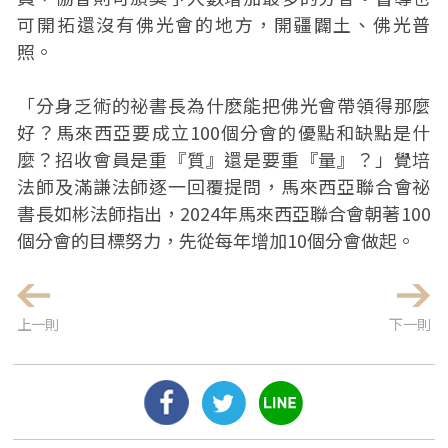
可開拓還沒有佛光會的地方，開疆闢土、佛光普
照。
「分身乏術的祕書長為什麽能把佛光會帶領得那麼
好？馬來西亞要成立100個分會的優點和缺點是什
麼？招收會員是重『質』還是要重『量』？」覺培
法師及滿謙法師逐一回覆提問，馬來西亞聯合會祕
書長如彬法師指出，2024年馬來西亞聯合會朝著100
個分會的目標努力，先從每年增加10個分會做起。
上一則
下一則