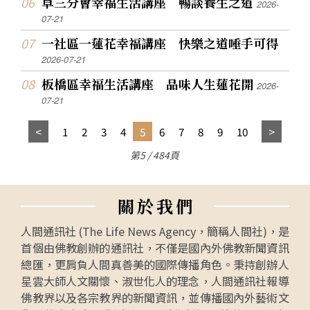
草三分會幸福生活講座 暢談養生之道
2026-
07-21
一社區一蓮花幸福講座 快樂之道唾手可得
2026-07-21
板橋區幸福生活講座 品味人生蓮花開
2026-
07-21
1
2
3
4
5
6
7
8
9
10
第5 / 484頁
關
於
我
們
人間通訊社 (The Life News Agency，簡稱人間社)，是
首個由佛教創辦的通訊社，不僅是國內外佛教新聞資訊
總匯，更肩負人間真善美的國際傳播角色。秉持創辦人
星雲大師人文關懷、淑世化人的理念，人間通訊社報導
佛教界以及各宗教界的新聞資訊，並傳播國內外藝術文