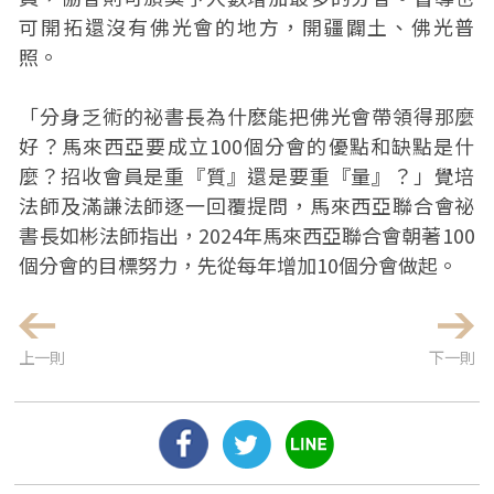
可開拓還沒有佛光會的地方，開疆闢土、佛光普
照。
「分身乏術的祕書長為什麽能把佛光會帶領得那麼
好？馬來西亞要成立100個分會的優點和缺點是什
麼？招收會員是重『質』還是要重『量』？」覺培
法師及滿謙法師逐一回覆提問，馬來西亞聯合會祕
書長如彬法師指出，2024年馬來西亞聯合會朝著100
個分會的目標努力，先從每年增加10個分會做起。
上一則
下一則