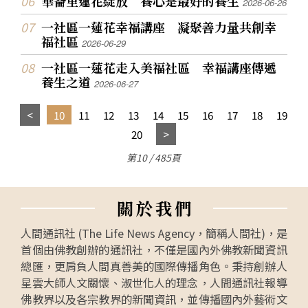
華崙里蓮花綻放 養心是最好的養生
2026-06-26
一社區一蓮花幸福講座 凝聚善力量共創幸
福社區
2026-06-29
一社區一蓮花走入美福社區 幸福講座傳遞
養生之道
2026-06-27
10
11
12
13
14
15
16
17
18
19
20
第10 / 485頁
關
於
我
們
人間通訊社 (The Life News Agency，簡稱人間社)，是
首個由佛教創辦的通訊社，不僅是國內外佛教新聞資訊
總匯，更肩負人間真善美的國際傳播角色。秉持創辦人
星雲大師人文關懷、淑世化人的理念，人間通訊社報導
佛教界以及各宗教界的新聞資訊，並傳播國內外藝術文