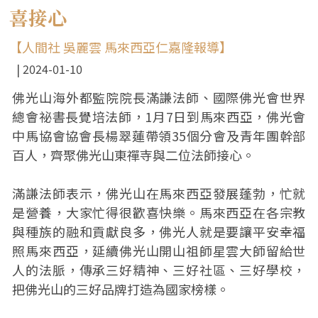
喜接心
【人間社 吳麗雲 馬來西亞仁嘉隆報導】
2024-01-10
佛光山海外都監院院長滿謙法師、國際佛光會世界
總會祕書長覺培法師，1月7日到馬來西亞，佛光會
中馬協會協會長楊翠蓮帶領35個分會及青年團幹部
百人，齊聚佛光山東禪寺與二位法師接心。
滿謙法師表示，佛光山在馬來西亞發展蓬勃，忙就
是營養，大家忙得很歡喜快樂。馬來西亞在各宗教
與種族的融和貢獻良多，佛光人就是要讓平安幸福
照馬來西亞，延續佛光山開山祖師星雲大師留給世
人的法脈，傳承三好精神、三好社區、三好學校，
把佛光山的三好品牌打造為國家榜樣。