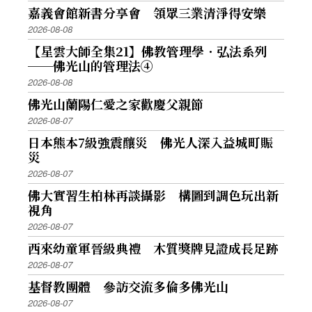
嘉義會館新書分享會 領眾三業清淨得安樂
2026-08-08
【星雲大師全集21】佛教管理學．弘法系列
──佛光山的管理法④
2026-08-08
佛光山蘭陽仁愛之家歡慶父親節
2026-08-07
日本熊本7級強震釀災 佛光人深入益城町賑
災
2026-08-07
佛大實習生柏林再談攝影 構圖到調色玩出新
視角
2026-08-07
西來幼童軍晉級典禮 木質獎牌見證成長足跡
2026-08-07
基督教團體 參訪交流多倫多佛光山
2026-08-07