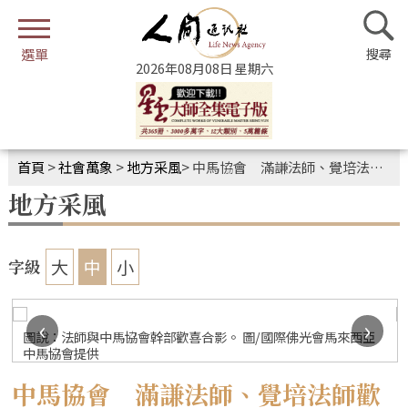
2026年08月08日 星期六
首頁
>
社會萬象
>
地方采風
>
中馬協會 滿謙法師、覺培法師歡喜接心
地方采風
大
中
小
字級
‹
›
圖說：法師與中馬協會幹部歡喜合影。 圖/國際佛光會馬來西亞
中馬協會提供
中馬協會 滿謙法師、覺培法師歡