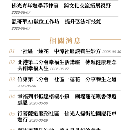
佛光青年遊學菲律賓 跨文化交流拓展視野
2026-08-07
溫哥華AI數位工作坊 提升弘法新技能
2026-08-07
相
關
消
息
一社區一蓮花 中潭社區談養生妙方
2026-06-30
北港第二分會幸福生活講座 傳遞健康理念
共創幸福人生
2026-06-27
竹東第二分會一社區一蓮花 分享養生之道
2026-06-30
幸福列車抵達梧棲小鎮 廟埕蓮花飄香傳遞
感恩
2026-06-30
行菩薩道服務社區 佛光人掃街迎國慶花車
遊行
2026-06-29