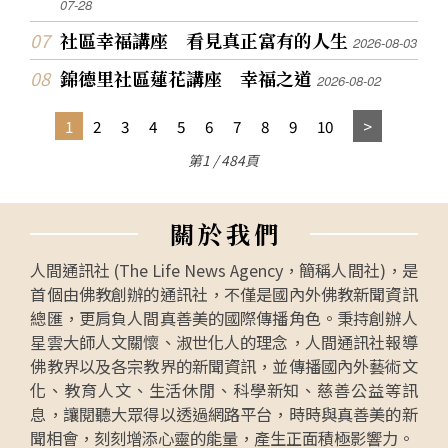
07-28
社區幸福講座 看見真正富有的人生
2026-08-03
錦德里社區蓮花講座 幸福之道
2026-08-02
1
2
3
4
5
6
7
8
9
10
第1 / 484頁
關
於
我
們
人間通訊社 (The Life News Agency，簡稱人間社)，是
首個由佛教創辦的通訊社，不僅是國內外佛教新聞資訊
總匯，更肩負人間真善美的國際傳播角色。秉持創辦人
星雲大師人文關懷、淑世化人的理念，人間通訊社報導
佛教界以及各宗教界的新聞資訊，並傳播國內外藝術文
化、教育人文、生活休閒、科學新知、慈善公益等訊
息，讓閱聽大眾得以透過網路平台，時時與真善美的新
聞相會，刻刻增添心靈的能量，產生正面積極影響力。