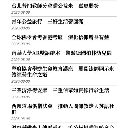
台北普門教師分會贈公益米 嘉惠弱勢
2026-08-06
青年公益旅行 三好生活營圓滿
2026-08-06
全球佛學會考香港考區 深化信仰增長智慧
2026-08-06
南華大學AR雙語繪本 驚豔德國柏林幼兒園
2026-08-06
華府協會舉辦生命教育講座 慧開法師開示永
續經營生命之道
2026-08-06
三業清淨得安樂 三重信眾如實修行於生活
2026-08-06
西澳道場供僧法會 推動人間佛教走入英語社
群
2026-08-06
溫哥華佛光人傳遞愛心 毛公仔捐贈溫暖童心