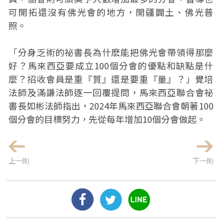
可開拓還沒有佛光會的地方，開疆闢土、佛光普
照。
「分身乏術的祕書長為什麽能把佛光會帶領得那麼
好？馬來西亞要成立100個分會的優點和缺點是什
麼？招收會員是重『質』還是要重『量』？」覺培
法師及滿謙法師逐一回覆提問，馬來西亞聯合會祕
書長如彬法師指出，2024年馬來西亞聯合會朝著100
個分會的目標努力，先從每年增加10個分會做起。
上一則
下一則