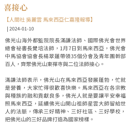
喜接心
【人間社 吳麗雲 馬來西亞仁嘉隆報導】
2024-01-10
佛光山海外都監院院長滿謙法師、國際佛光會世界
總會祕書長覺培法師，1月7日到馬來西亞，佛光會
中馬協會協會長楊翠蓮帶領35個分會及青年團幹部
百人，齊聚佛光山東禪寺與二位法師接心。
滿謙法師表示，佛光山在馬來西亞發展蓬勃，忙就
是營養，大家忙得很歡喜快樂。馬來西亞在各宗教
與種族的融和貢獻良多，佛光人就是要讓平安幸福
照馬來西亞，延續佛光山開山祖師星雲大師留給世
人的法脈，傳承三好精神、三好社區、三好學校，
把佛光山的三好品牌打造為國家榜樣。