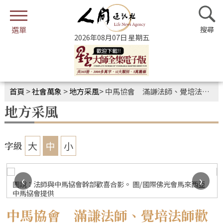
2026年08月07日 星期五
首頁
>
社會萬象
>
地方采風
>
中馬協會 滿謙法師、覺培法師歡喜接心
地方采風
大
中
小
字級
‹
›
圖說：法師與中馬協會幹部歡喜合影。 圖/國際佛光會馬來西亞
中馬協會提供
中馬協會 滿謙法師、覺培法師歡