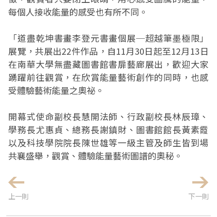
每個人接收能量的感受也有所不同。
「道盡乾坤書畫李登元書畫個展─超越筆墨極限」
展覽，共展出22件作品，自11月30日起至12月13日
在南華大學無盡藏圖書館書扉藝廊展出，歡迎大家
踴躍前往觀賞，在欣賞能量藝術創作的同時，也感
受體驗藝術能量之奧祕。
開幕式使命副校長慧開法師、行政副校長林辰璋、
學務長尤惠貞、總務長謝鎮財、圖書館館長黃素霞
以及科技學院院長陳世雄等一級主管及師生皆到場
共襄盛舉，觀賞、體驗能量藝術圖譜的奧秘。
上一則
下一則