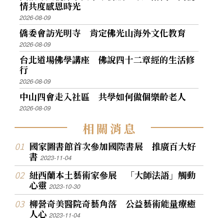
情共度感恩時光
2026-08-09
僑委會訪光明寺 肯定佛光山海外文化教育
2026-08-09
台北道場佛學講座 佛說四十二章經的生活修
行
2026-08-09
中山四會走入社區 共學如何做個樂齡老人
2026-08-09
相
關
消
息
國家圖書館首次參加國際書展 推廣百大好
書
2023-11-04
紐西蘭本土藝術家參展 「大師法語」觸動
心靈
2023-10-30
柳營奇美醫院奇藝角落 公益藝術能量療癒
人心
2023-11-04