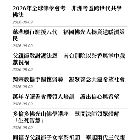
2026年全球佛學會考 非洲考區跨世代共學
佛法
2026-08-09
慈悲願行馳援八代 福岡佛光人捐資送暖濟災
民
2026-08-09
父親節敬謝護法恩 南台別院以茶香與掌中戲
獻祝福
2026-08-09
跨宗教攜手關懷弱勢 凝聚善念共建希望社會
2026-08-09
萬年寺讀書會帶領人培訓 讀出信心與希望
2026-08-09
多倫多佛光山佛學講座 慧開法師領眾體解
「生死智慧」
2026-08-09
圓福寺父親節子女奉茶祈願 牽起兩代三代親