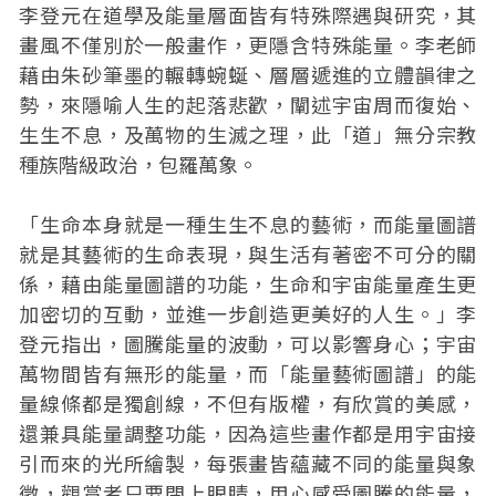
李登元在道學及能量層面皆有特殊際遇與研究，其
畫風不僅別於一般畫作，更隱含特殊能量。李老師
藉由朱砂筆墨的輾轉蜿蜒、層層遞進的立體韻律之
勢，來隱喻人生的起落悲歡，闡述宇宙周而復始、
生生不息，及萬物的生滅之理，此「道」無分宗教
種族階級政治，包羅萬象。
「生命本身就是一種生生不息的藝術，而能量圖譜
就是其藝術的生命表現，與生活有著密不可分的關
係，藉由能量圖譜的功能，生命和宇宙能量產生更
加密切的互動，並進一步創造更美好的人生。」李
登元指出，圖騰能量的波動，可以影響身心；宇宙
萬物間皆有無形的能量，而「能量藝術圖譜」的能
量線條都是獨創線，不但有版權，有欣賞的美感，
還兼具能量調整功能，因為這些畫作都是用宇宙接
引而來的光所繪製，每張畫皆蘊藏不同的能量與象
徵，觀賞者只要閉上眼睛，用心感受圖騰的能量，