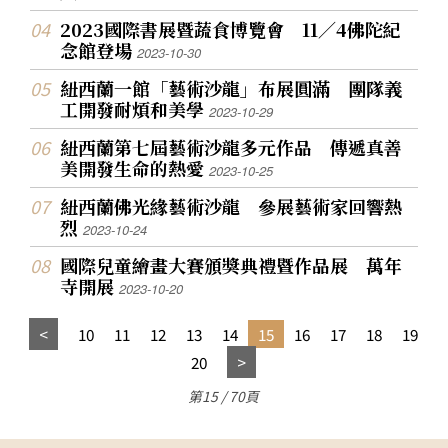
2023國際書展暨蔬食博覽會 11／4佛陀紀
念館登場
2023-10-30
紐西蘭一館「藝術沙龍」布展圓滿 團隊義
工開發耐煩和美學
2023-10-29
紐西蘭第七屆藝術沙龍多元作品 傳遞真善
美開發生命的熱愛
2023-10-25
紐西蘭佛光緣藝術沙龍 參展藝術家回響熱
烈
2023-10-24
國際兒童繪畫大賽頒獎典禮暨作品展 萬年
寺開展
2023-10-20
10
11
12
13
14
15
16
17
18
19
20
第15 / 70頁