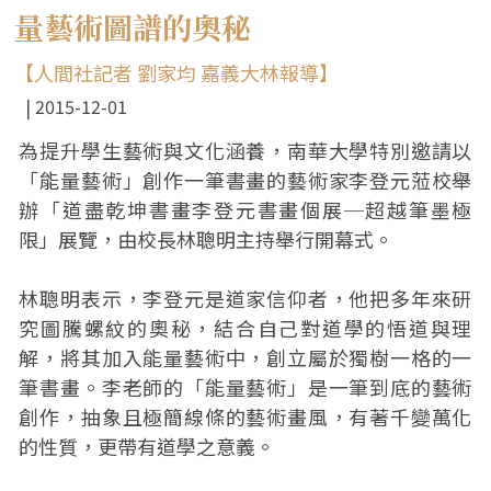
量藝術圖譜的奧秘
【人間社記者 劉家均 嘉義大林報導】
2015-12-01
為提升學生藝術與文化涵養，南華大學特別邀請以
「能量藝術」創作一筆書畫的藝術家李登元蒞校舉
辦「道盡乾坤書畫李登元書畫個展─超越筆墨極
限」展覽，由校長林聰明主持舉行開幕式。
林聰明表示，李登元是道家信仰者，他把多年來研
究圖騰螺紋的奧秘，結合自己對道學的悟道與理
解，將其加入能量藝術中，創立屬於獨樹一格的一
筆書畫。李老師的「能量藝術」是一筆到底的藝術
創作，抽象且極簡線條的藝術畫風，有著千變萬化
的性質，更帶有道學之意義。