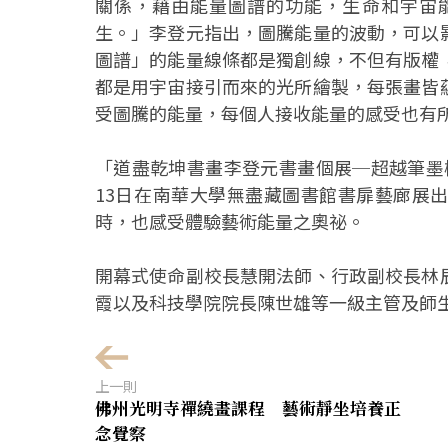
關係，藉由能量圖譜的功能，生命和宇宙
生。」李登元指出，圖騰能量的波動，可以
圖譜」的能量線條都是獨創線，不但有版權
都是用宇宙接引而來的光所繪製，每張畫皆
受圖騰的能量，每個人接收能量的感受也有
「道盡乾坤書畫李登元書畫個展─超越筆墨極
13日在南華大學無盡藏圖書館書扉藝廊展
時，也感受體驗藝術能量之奧祕。
開幕式使命副校長慧開法師、行政副校長林
霞以及科技學院院長陳世雄等一級主管及師
上一則
佛州光明寺禪繞畫課程 藝術靜坐培養正
念覺察