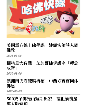
美國軍方線上佛學課 妙藏法師談人間
佛教
2026-08-06
糊塗是大智慧 芝加哥佛學講座「轉念
成智」
2026-08-06
澳洲南天寺毓麟祈福 中西方寶寶同沐
佛恩
2026-08-06
500戒子佛光山短期出家 禮祖緬懷星
雲大師悲願