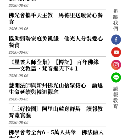
2026-08-06
追
佛光會攜手天主教 馬德里送暖愛心餐
蹤
食
我
們
2026-08-06
協助弱勢家庭免飢餓 佛光人分裝愛心
餐食
2026-08-06
《星雲大師全集》【傳記】 百年佛緣
──文教篇．梵音遍天下4-1
2026-08-06
慧開法師與新州佛光山信眾接心 論述
讀
生命延續與輪迴觀念
報
2026-08-05
教
育
〔三好校園〕阿里山麓育群英 讀報教
育覽寰瀛
2026-08-05
佛學會考全台6‧5萬人共學 佛法融入