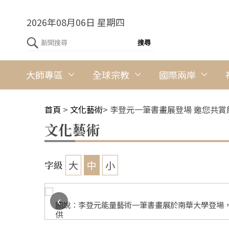
2026年08月06日 星期四
大師專區
全球宗教
國際兩岸
首頁
>
文化藝術
>
李登元一筆書畫展登場 邀您共賞
文化藝術
大
中
小
字級
‹
提供
圖說：李登元能量藝術一筆書畫展於南華大學登場，
供