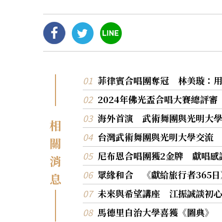
菲律賓合唱團奪冠 林美璇：
2024年佛光盃合唱大賽總評
海外首演 武術舞團與光明大
相
台灣武術舞團與光明大學交流
關
尼布恩合唱團獲2金牌 獻唱感
消
眾緣和合 《獻給旅行者365
息
未來與希望講座 江振誠談初
馬德里自治大學喜獲《圖典》