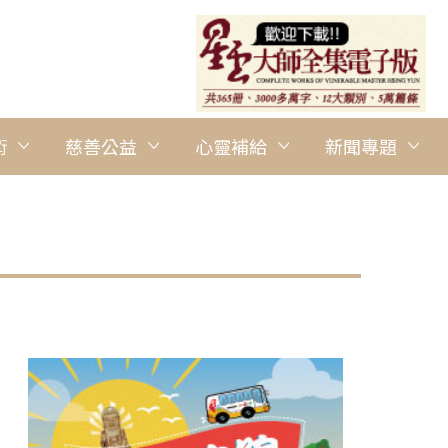
術
慈善公益
心靈補給
新聞專題
圖說：李登元能量藝術一筆書畫展於南華大學登場，李登元介紹能量