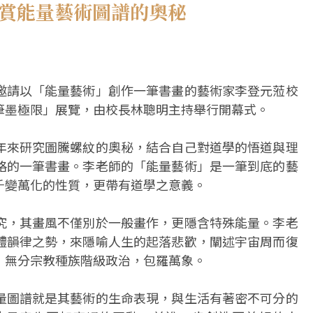
共賞能量藝術圖譜的奧秘
邀請以「能量藝術」創作一筆書畫的藝術家李登元蒞校
筆墨極限」展覽，由校長林聰明主持舉行開幕式。
年來研究圖騰螺紋的奧秘，結合自己對道學的悟道與理
格的一筆書畫。李老師的「能量藝術」是一筆到底的藝
千變萬化的性質，更帶有道學之意義。
究，其畫風不僅別於一般畫作，更隱含特殊能量。李老
體韻律之勢，來隱喻人生的起落悲歡，闡述宇宙周而復
」無分宗教種族階級政治，包羅萬象。
量圖譜就是其藝術的生命表現，與生活有著密不可分的