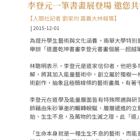
李登元一筆書畫展登場 邀您
【人間社記者 劉家均 嘉義大林報導】
2015-12-01
為提升學生藝術與文化涵養，南華大學特別
舉辦「道盡乾坤書畫李登元書畫個展─超越
林聰明表示，李登元是道家信仰者，他把多
解，將其加入能量藝術中，創立屬於獨樹一
術創作，抽象且極簡線條的藝術畫風，有著
李登元在道學及能量層面皆有特殊際遇與研
師藉由朱砂筆墨的輾轉蜿蜒、層層遞進的立
始、生生不息，及萬物的生滅之理，此「道
「生命本身就是一種生生不息的藝術，而能