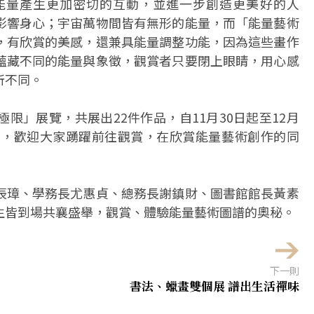
能量產生更加密切的互動，並進一步創造更美好的人
影響身心；宇宙萬物間皆有無形的能量，而「能量藝術
，有欣賞的美感，還兼具能量調整功能，因為這些畫作
蘊藏不同的能量與象徵，觀賞者只要閉上眼睛，用心感
所不同。
限」展覽，共展出22件作品，自11月30日起至12月
出，歡迎大家踴躍前往觀賞，在欣賞能量藝術創作的同
辰璋、學務長尤惠貞、總務長謝鎮財、圖書館館長黃素
生皆到場共襄盛舉，觀賞、體驗能量藝術圖譜的奧秘。
下一則
書法、蠟畫雙個展 譜出生活禪味