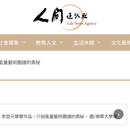
社會萬象
教育人文
生活休閒
文化藝
能量藝術圖譜的奧秘
›
李登元導覽作品，介紹能量藝術圖譜的奧秘。 圖/南華大學提