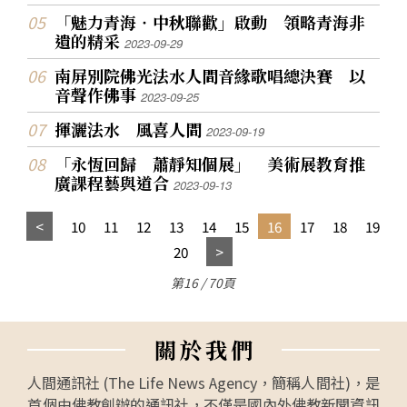
「魅力青海‧中秋聯歡」啟動 領略青海非
遺的精采
2023-09-29
南屏別院佛光法水人間音緣歌唱總決賽 以
音聲作佛事
2023-09-25
揮灑法水 風喜人間
2023-09-19
「永恆回歸 蕭靜知個展」 美術展教育推
廣課程藝與道合
2023-09-13
10
11
12
13
14
15
16
17
18
19
20
第16 / 70頁
關
於
我
們
人間通訊社 (The Life News Agency，簡稱人間社)，是
首個由佛教創辦的通訊社，不僅是國內外佛教新聞資訊