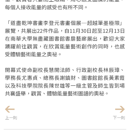
每個人接收能量的感受也有所不同。
「道盡乾坤書畫李登元書畫個展─超越筆墨極限」
展覽，共展出22件作品，自11月30日起至12月13日
在南華大學無盡藏圖書館書扉藝廊展出，歡迎大家
踴躍前往觀賞，在欣賞能量藝術創作的同時，也感
受體驗藝術能量之奧祕。
開幕式使命副校長慧開法師、行政副校長林辰璋、
學務長尤惠貞、總務長謝鎮財、圖書館館長黃素霞
以及科技學院院長陳世雄等一級主管及師生皆到場
共襄盛舉，觀賞、體驗能量藝術圖譜的奧秘。
上一則
下一則