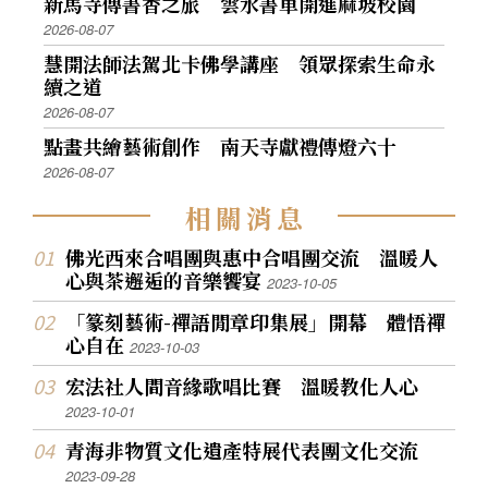
新馬寺傳書香之旅 雲水書車開進麻坡校園
2026-08-07
慧開法師法駕北卡佛學講座 領眾探索生命永
續之道
2026-08-07
點畫共繪藝術創作 南天寺獻禮傳燈六十
2026-08-07
相
關
消
息
佛光西來合唱團與惠中合唱團交流 溫暖人
心與茶邂逅的音樂饗宴
2023-10-05
「篆刻藝術-禪語閒章印集展」開幕 體悟禪
心自在
2023-10-03
宏法社人間音緣歌唱比賽 溫暖教化人心
2023-10-01
青海非物質文化遺產特展代表團文化交流
2023-09-28