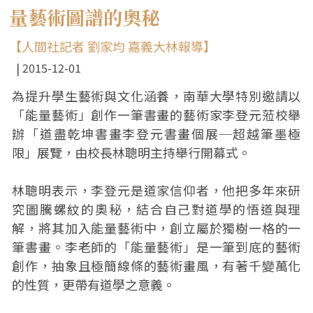
量藝術圖譜的奧秘
【人間社記者 劉家均 嘉義大林報導】
2015-12-01
為提升學生藝術與文化涵養，南華大學特別邀請以
「能量藝術」創作一筆書畫的藝術家李登元蒞校舉
辦「道盡乾坤書畫李登元書畫個展─超越筆墨極
限」展覽，由校長林聰明主持舉行開幕式。
林聰明表示，李登元是道家信仰者，他把多年來研
究圖騰螺紋的奧秘，結合自己對道學的悟道與理
解，將其加入能量藝術中，創立屬於獨樹一格的一
筆書畫。李老師的「能量藝術」是一筆到底的藝術
創作，抽象且極簡線條的藝術畫風，有著千變萬化
的性質，更帶有道學之意義。