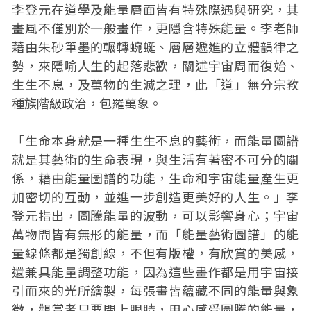
李登元在道學及能量層面皆有特殊際遇與研究，其
畫風不僅別於一般畫作，更隱含特殊能量。李老師
藉由朱砂筆墨的輾轉蜿蜒、層層遞進的立體韻律之
勢，來隱喻人生的起落悲歡，闡述宇宙周而復始、
生生不息，及萬物的生滅之理，此「道」無分宗教
種族階級政治，包羅萬象。
「生命本身就是一種生生不息的藝術，而能量圖譜
就是其藝術的生命表現，與生活有著密不可分的關
係，藉由能量圖譜的功能，生命和宇宙能量產生更
加密切的互動，並進一步創造更美好的人生。」李
登元指出，圖騰能量的波動，可以影響身心；宇宙
萬物間皆有無形的能量，而「能量藝術圖譜」的能
量線條都是獨創線，不但有版權，有欣賞的美感，
還兼具能量調整功能，因為這些畫作都是用宇宙接
引而來的光所繪製，每張畫皆蘊藏不同的能量與象
徵，觀賞者只要閉上眼睛，用心感受圖騰的能量，