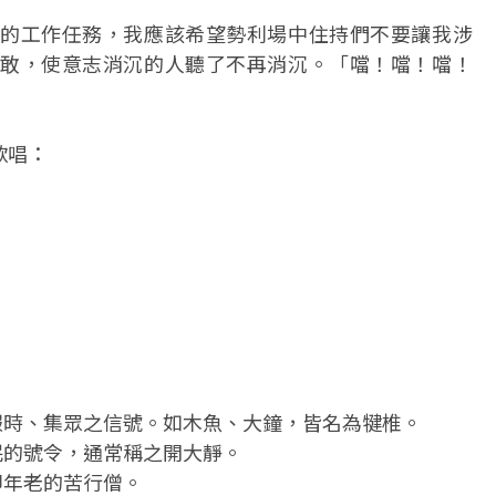
的工作任務，我應該希望勢利場中住持們不要讓我涉
敢，使意志消沉的人聽了不再消沉。「噹！噹！噹！
歌唱：
報時、集眾之信號。如木魚、大鐘，皆名為犍椎。
眠的號令，通常稱之開大靜。
即年老的苦行僧。