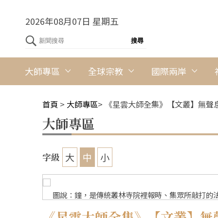
2026年08月07日 星期五
大師專區
全球宗教
國際兩岸
首頁
>
大師專區
>
《星雲大師全集》【文叢】無聲
大師專區
大
中
小
字級
圖說：鐘，是傳統叢林寺院裡報時、集眾所敲打的法
《星雲大師全集》【文叢】無