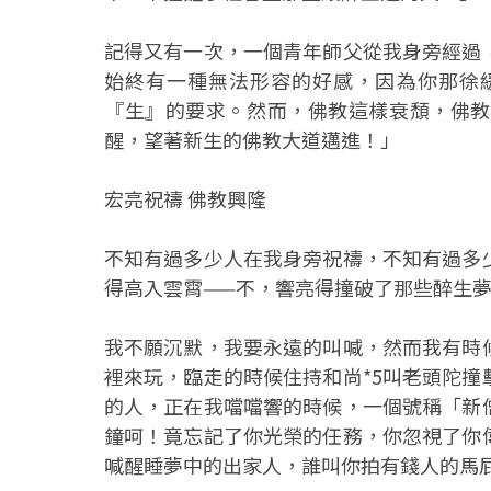
記得又有一次，一個青年師父從我身旁經過
始終有一種無法形容的好感，因為你那徐
『生』的要求。然而，佛教這樣衰頹，佛教
醒，望著新生的佛教大道邁進！」
宏亮祝禱 佛教興隆
不知有過多少人在我身旁祝禱，不知有過多
得高入雲霄——不，響亮得撞破了那些醉生
我不願沉默，我要永遠的叫喊，然而我有時
裡來玩，臨走的時候住持和尚*5叫老頭陀
的人，正在我噹噹響的時候，一個號稱「新
鐘呵！竟忘記了你光榮的任務，你忽視了你
喊醒睡夢中的出家人，誰叫你拍有錢人的馬