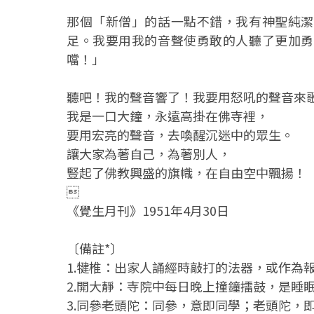
那個「新僧」的話一點不錯，我有神聖純潔
足。我要用我的音聲使勇敢的人聽了更加勇
噹！」
聽吧！我的聲音響了！我要用怒吼的聲音來
我是一口大鐘，永遠高掛在佛寺裡，
要用宏亮的聲音，去喚醒沉迷中的眾生。
讓大家為著自己，為著別人，
豎起了佛教興盛的旗幟，在自由空中飄揚！

《覺生月刊》1951年4月30日
〔備註*〕
1.犍椎：出家人誦經時敲打的法器，或作為
2.開大靜：寺院中每日晚上撞鐘擂鼓，是睡
3.同參老頭陀：同參，意即同學；老頭陀，