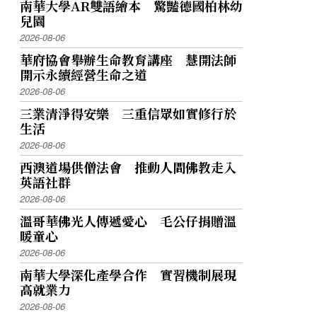
南華大學AR雙語繪本 驚豔德國柏林幼
兒園
2026-08-06
華府協會舉辦生命教育講座 慧開法師
開示永續經營生命之道
2026-08-06
三業清淨得安樂 三重信眾如實修行於
生活
2026-08-06
西澳道場供僧法會 推動人間佛教走入
英語社群
2026-08-06
溫哥華佛光人傳遞愛心 毛公仔捐贈溫
暖童心
2026-08-06
南華大學深化產學合作 實習機制展現
高就業力
2026-08-06