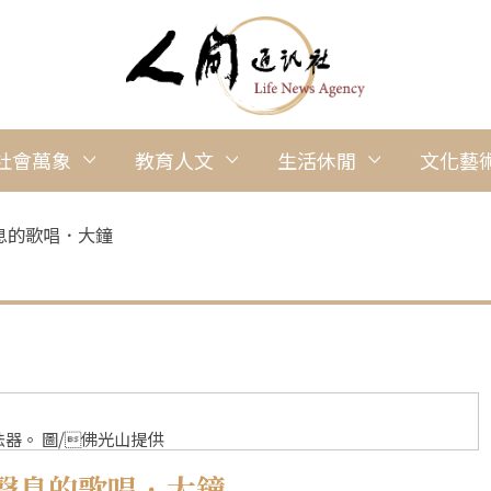
社會萬象
教育人文
生活休閒
文化藝
息的歌唱．大鐘
器。 圖/佛光山提供
聲息的歌唱．大鐘