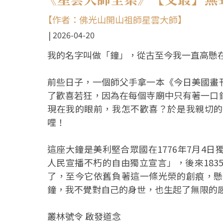
【作者：佛光山開山祖師星雲大師】
2026-04-20
我的名字叫做「鐘」，從古至今我一直高懸
前些日子，一個師父手拿一本《今日美國畫
了歡喜若狂，因為在每個寺廟中只有著一口
現在我的眼前，我怎不歡喜？於是我親切的
哩！
這座大鐘是美利堅合眾國在1776年7月4
人民宣播不朽的自由獨立宣言」，後來18
了，至今它依舊負著這一條光榮的創痕，懸
鐘，我不覺對自己的身世，也生起了無限的
叢林號令 啟發道念