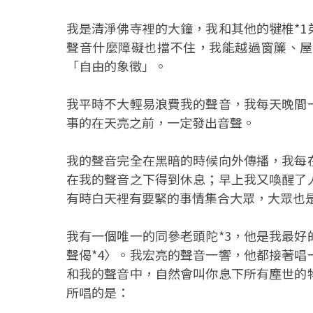
我是清淨佛寺裡的大鐘，我和其他的犍椎*
聲音什麼障礙也擋不住，我能越過窗簾、屋
「自由的象徵」。
我平時不大輕易浪費我的聲音，我每天晚間
事的在天亮之前，一定發出音聲。
我的聲音完全在黑暗的時候向外傳播，我每
在我的聲音之下得到休息；早上我又喚醒了
有時白天裡有要緊的事情集合大眾，大眾也
我有一個唯一的同參老頭陀*3，他是我最
聲偈*4〉。我宏亮的聲音一響，他都接著
和我的聲音中，自然會叫你息下所有塵世的
所唱的是：