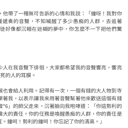
，他帶了一種無可告訴的心情和我說：「鐘呀！我對你
緩遞奏的音聲，不知喊醒了多少愚痴的人群，去追著
徒好像都沉睡在迷糊的夢中，你怎麼不一下把他們驚
少人在我音聲下徘徊，大家都希望我的音聲響亮，響亮
夢死的人的耳膜。
候也會給人利用。記得有一次，一個有錢的大人物到寺
撞擊著我，以表示讓我來用著音聲幫著他來歡送這個有錢
僧*6」的師父走來，沉著臉向我咆哮道：「你這勢利的
偉大的責任。你的任務是喚醒愚痴的人群，你的責任是
屁。鐘呵！勢利的鐘呵！你忘記了你的清高。」