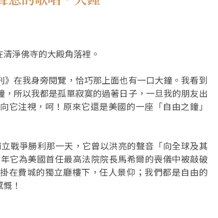
在清淨佛寺的大殿角落裡。
刊》在我身旁閱覽，恰巧那上面也有一口大鐘。我看到
鐘，所以我都是孤單寂寞的過著日子，一旦我的朋友出
向它注視，呵！原來它還是美國的一座「自由之鐘」
日獨立戰爭勝利那一天，它曾以洪亮的聲音「向全球及其
35年它為美國首任最高法院院長馬希爾的喪儀中被敲破
掛在費城的獨立廳樓下，任人景仰；我們都是自由的
感慨！