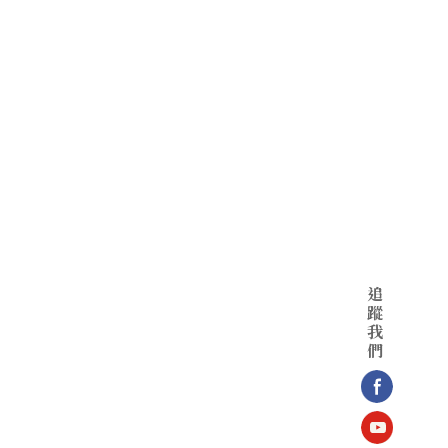
追
蹤
我
們