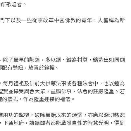
時所歌唱者。
的門下以及一些從事改革中國佛教的青年，人皆稱為新
。除了最早的陶鐘，多以銅、鐵為材質，鑄造出如同倒
部配有懸紐，放置於鐘樓。
，每月禮祖及佛前大供等法事或各種法會中，也以鐘為
聖賢並攝受與會大眾，益顯佛事、法會的莊嚴隆重。若
鐘的儀式，作為隆重迎接的禮儀。
進用功的擊槌，破除無始以來的煩惱，亦應以深切慈悲
，下通地府，讓聽聞者都能啟發自性的智慧光明，得到