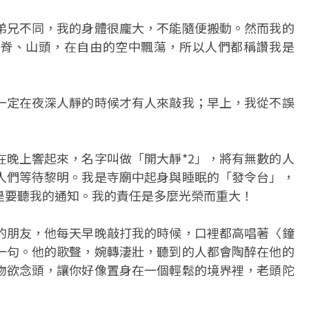
1弟兄不同，我的身體很龐大，不能隨便搬動。然而我的
脊、山頭，在自由的空中飄蕩，所以人們都稱讚我是
一定在夜深人靜的時候才有人來敲我；早上，我從不誤
在晚上響起來，名字叫做「開大靜*2」，將有無數的人
人們等待黎明。我是寺廟中起身與睡眠的「發令台」，
是要聽我的通知。我的責任是多麼光榮而重大！
好的朋友，他每天早晚敲打我的時候，口裡都高唱著〈鐘
唱一句。他的歌聲，婉轉淒壯，聽到的人都會陶醉在他的
物欲念頭，讓你好像置身在一個輕鬆的境界裡，老頭陀