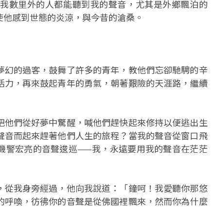
我數里外的人都能聽到我的聲音，尤其是外鄉飄泊的
使他感到世態的炎涼，與今昔的滄桑。
夢幻的過客，鼓舞了許多的青年，教他們忘卻馳騁的辛
活力，再來鼓起青年的勇氣，朝著艱險的天涯路，繼續
把他們從好夢中驚醒，喊他們趕快起來修持以便逃出生
聲音而起來趕著他們人生的旅程？當我的聲音從窗口飛
機警宏亮的音聲逡巡——我，永遠要用我的聲音在茫茫
，從我身旁經過，他向我說道：「鐘呵！我愛聽你那悠
的呼喚，彷彿你的音聲是從佛國裡飄來，然而你為什麼