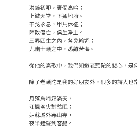
洪鐘初叩，寶偈高吟；
上徹天堂，下通地府。
干戈永息，甲馬休征；
陣敗傷亡，俱生淨土。
三界四生之內，各免輪迴；
九幽十類之中，悉離苦海。
從他的高歌中，我們知道老頭陀的悲心，是
除了老頭陀是我的好朋友外，很多的詩人也
月落烏啼霜滿天，
江楓漁火對愁眠；
姑蘇城外寒山寺，
夜半鐘聲到客船。