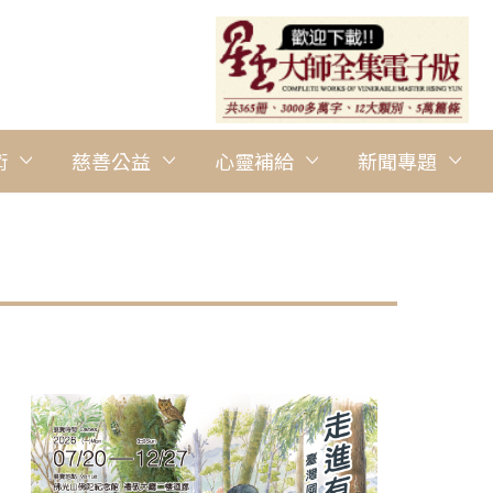
術
慈善公益
心靈補給
新聞專題
圖說：鐘，是傳統叢林寺院裡報時、集眾所敲打的法器。 圖/佛