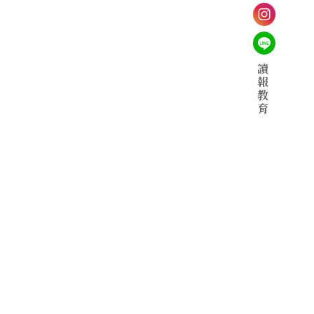
讀
報
教
育