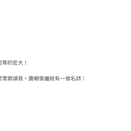
何等的宏大！
常常歌頌我。唐朝張繼就有一首名詩：