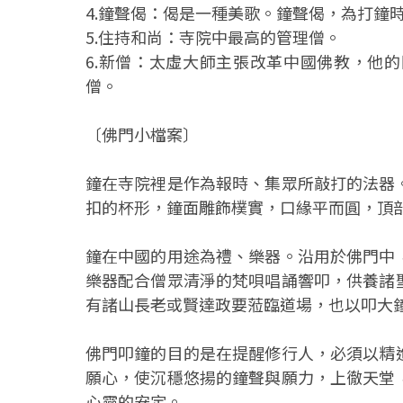
4.鐘聲偈：偈是一種美歌。鐘聲偈，為打鐘
5.住持和尚：寺院中最高的管理僧。
6.新僧：太虛大師主張改革中國佛教，他
僧。
〔佛門小檔案〕
鐘在寺院裡是作為報時、集眾所敲打的法器
扣的杯形，鐘面雕飾樸實，口緣平而圓，頂
鐘在中國的用途為禮、樂器。沿用於佛門中
樂器配合僧眾清淨的梵唄唱誦響叩，供養諸
有諸山長老或賢達政要蒞臨道場，也以叩大
佛門叩鐘的目的是在提醒修行人，必須以精
願心，使沉穩悠揚的鐘聲與願力，上徹天堂
心靈的安定。