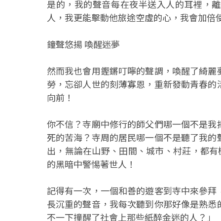
是的，我的聲音每在夜半送入人的耳裡，離
人，我更能擊動他旅途空虛的心，我會加倍
鐘聲悠揚 喚醒迷夢
然而我也會用鏗鏘叮嚀的聲調，喚醒了綺麗
勞，忘卻人世的刻薄寡恩，重新發動青春的
向前！
你不信？寺廟中修行的師父們哪一個不是我
死的苦海？寺周的居民哪一個不是聽了我的
出，無論在山野、田間、城市、村莊，都有
的黑暗中警惕著世人！
記得有一次，一個和善的遊客到寺中來參拜
長沉重的聲音，我每次聽到你那好像是熟悉
不一下撞醒了社會上那些紙醉金迷的人？」