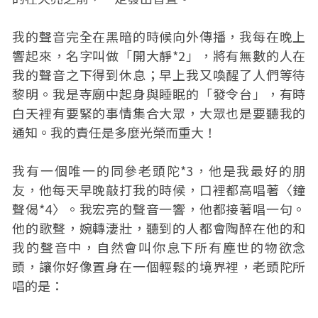
我的聲音完全在黑暗的時候向外傳播，我每在晚上
響起來，名字叫做「開大靜*2」，將有無數的人在
我的聲音之下得到休息；早上我又喚醒了人們等待
黎明。我是寺廟中起身與睡眠的「發令台」，有時
白天裡有要緊的事情集合大眾，大眾也是要聽我的
通知。我的責任是多麼光榮而重大！
我有一個唯一的同參老頭陀*3，他是我最好的朋
友，他每天早晚敲打我的時候，口裡都高唱著〈鐘
聲偈*4〉。我宏亮的聲音一響，他都接著唱一句。
他的歌聲，婉轉淒壯，聽到的人都會陶醉在他的和
我的聲音中，自然會叫你息下所有塵世的物欲念
頭，讓你好像置身在一個輕鬆的境界裡，老頭陀所
唱的是：