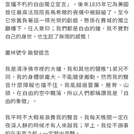
宣播不朽的自由獨立宣言」，後來1835年它為美國
首任最高法院院長馬希爾的喪儀中被敲破了，至今
它依舊負著這一條光榮的創痕，懸掛在費城的獨立
廳樓下，任人景仰；我們都是自由的鐘，我不覺對
自己的身世，也生起了無限的感慨！
叢林號令 啟發道念
我是清淨佛寺裡的大鐘，我和其他的犍椎*1弟兄不
同，我的身體很龐大，不能隨便搬動。然而我的聲
音什麼障礙也擋不住，我能越過窗簾、屋脊、山
頭，在自由的空中飄蕩，所以人們都稱讚我是「自
由的象徵」。
我平時不大輕易浪費我的聲音，我每天晚間一定在
夜深人靜的時候才有人來敲我；早上，我從不誤事
的在天亮之前，一定發出音聲。