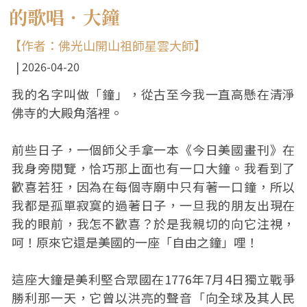
的歌唱．大鐘
【作者：佛光山開山祖師星雲大師】
2026-04-20
我的名字叫做「鐘」，從古至今我一直高懸在清淨
佛寺的大殿角落裡。
前些日子，一個師父手拿一本《今日美國畫刊》在
我身旁閱覽，恰巧那上面也有一口大鐘。我看到了
歡喜若狂，因為在每個寺廟中只有著一口鐘，所以
我都是孤單寂寞的過著日子，一旦我的朋友出現在
我的眼前，我怎不歡喜？於是我親切的向它注視，
呵！原來它還是美國的一座「自由之鐘」哩！
這座大鐘是美利堅合眾國在1776年7月4日獨立戰爭
勝利那一天，它曾以洪亮的聲音「向全球及其人民