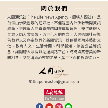
關
於
我
們
人間通訊社 (The Life News Agency，簡稱人間社)，是
首個由佛教創辦的通訊社，不僅是國內外佛教新聞資訊
總匯，更肩負人間真善美的國際傳播角色。秉持創辦人
星雲大師人文關懷、淑世化人的理念，人間通訊社報導
佛教界以及各宗教界的新聞資訊，並傳播國內外藝術文
化、教育人文、生活休閒、科學新知、慈善公益等訊
息，讓閱聽大眾得以透過網路平台，時時與真善美的新
聞相會，刻刻增添心靈的能量，產生正面積極影響力。
516supermaster@gmail.com