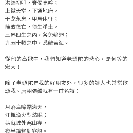
洪鐘初叩，寶偈高吟；
上徹天堂，下通地府。
干戈永息，甲馬休征；
陣敗傷亡，俱生淨土。
三界四生之內，各免輪迴；
九幽十類之中，悉離苦海。
從他的高歌中，我們知道老頭陀的悲心，是何等的
宏大！
除了老頭陀是我的好朋友外，很多的詩人也常常歌
頌我。唐朝張繼就有一首名詩：
月落烏啼霜滿天，
江楓漁火對愁眠；
姑蘇城外寒山寺，
夜半鐘聲到客船。