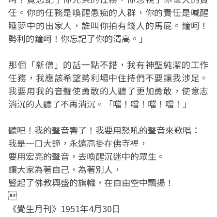
任。你的任務是喚醒愚痴的人群，你的責任是喊醒
睡夢中的出家人，誰叫你拍有錢人的馬屁。鐘呵！
勢利的鐘呵！你忘記了你的清高。」
那個「新僧」的話一點不錯，我有神聖純潔的工作
任務，我應該希望勢利場中住持們不要讓我涉足。
我要用我的音聲使勇敢的人聽了更加勇敢，使意志
消沉的人聽了不再消沉。「噹！噹！噹！噹！」
聽吧！我的聲音響了！我要用怒吼的聲音來歌唱：
我是一口大鐘，永遠高掛在佛寺裡，
要用宏亮的聲音，去喚醒沉迷中的眾生。
讓大家為著自己，為著別人，
豎起了佛教興盛的旗幟，在自由空中飄揚！

《覺生月刊》1951年4月30日