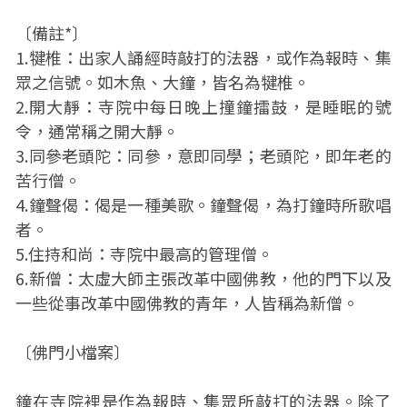
〔備註*〕
1.犍椎：出家人誦經時敲打的法器，或作為報時、集
眾之信號。如木魚、大鐘，皆名為犍椎。
2.開大靜：寺院中每日晚上撞鐘擂鼓，是睡眠的號
令，通常稱之開大靜。
3.同參老頭陀：同參，意即同學；老頭陀，即年老的
苦行僧。
4.鐘聲偈：偈是一種美歌。鐘聲偈，為打鐘時所歌唱
者。
5.住持和尚：寺院中最高的管理僧。
6.新僧：太虛大師主張改革中國佛教，他的門下以及
一些從事改革中國佛教的青年，人皆稱為新僧。
〔佛門小檔案〕
鐘在寺院裡是作為報時、集眾所敲打的法器。除了