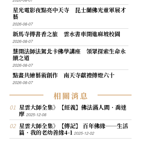
星光電影夜點亮中天寺 昆士蘭佛光童軍展才
藝
2026-08-07
新馬寺傳書香之旅 雲水書車開進麻坡校園
2026-08-07
慧開法師法駕北卡佛學講座 領眾探索生命永
續之道
2026-08-07
點畫共繪藝術創作 南天寺獻禮傳燈六十
2026-08-07
相
關
消
息
星雲大師全集》【經義】佛法滿人間．喬達
摩
2025-12-08
星雲大師全集》【傳記】 百年佛緣──生活
篇．我的老幼善緣4-1
2025-12-02