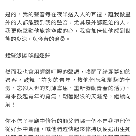
是的，我的聲音每在夜半送入人的耳裡，離我數里
外的人都能聽到我的聲音，尤其是外鄉飄泊的人，
我更能擊動他旅途空虛的心，我會加倍使他感到世
態的炎涼，與今昔的滄桑。
鐘聲悠揚 喚醒迷夢
然而我也會用鏗鏘叮嚀的聲調，喚醒了綺麗夢幻的
過客，鼓舞了許多的青年，教他們忘卻馳騁的辛
勞，忘卻人世的刻薄寡恩，重新發動青春的活力，
再來鼓起青年的勇氣，朝著艱險的天涯路，繼續向
前！
你不信？寺廟中修行的師父們哪一個不是我把他們
從好夢中驚醒，喊他們趕快起來修持以便逃出生死