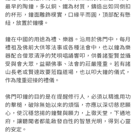
最早的陶鐘，多以銅、鐵為材質，鑄造出如同倒扣
的杯形，鐘面雕飾樸實，口緣平而圓，頂部配有懸
紐，放置於鐘樓。
鐘在中國的用途為禮、樂器。沿用於佛門中，每月
禮祖及佛前大供等法事或各種法會中，也以鐘為樂
器配合僧眾清淨的梵唄唱誦響叩，供養諸聖賢並攝
受與會大眾，益顯佛事、法會的莊嚴隆重。若有諸
山長老或賢達政要蒞臨道場，也以叩大鐘的儀式，
作為隆重迎接的禮儀。
佛門叩鐘的目的是在提醒修行人，必須以精進用功
的擊槌，破除無始以來的煩惱，亦應以深切慈悲願
心，使沉穩悠揚的鐘聲與願力，上徹天堂，下通地
府，讓聽聞者都能啟發自性的智慧光明，得到心靈
的安定。