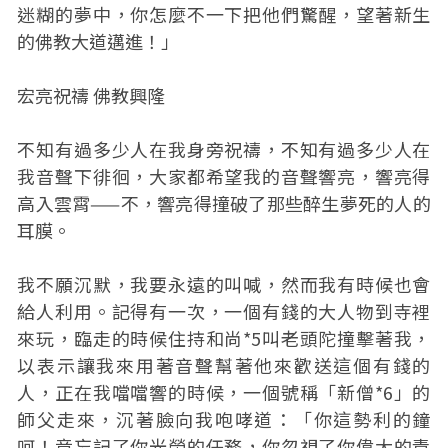
迷糊的夢中，你怎麼不一下把他們驚醒，望著新生
的佛教大道邁進！」
宏亮祝禱 佛教興隆
不知有過多少人在我身旁祝禱，不知有過多少人在
我音聲下徘徊，大家都希望我的音聲響亮，響亮得
高入雲霄——不，響亮得撞破了那些醉生夢死的人的
耳膜。
我不願沉默，我要永遠的叫喊，然而我有時候也會
給人利用。記得有一次，一個有錢的大人物到寺裡
來玩，臨走的時候住持和尚*5叫老頭陀撞擊著我，
以表示讓我來用著音聲幫著他來歡送這個有錢的
人，正在我噹噹響的時候，一個號稱「新僧*6」的
師父走來，沉著臉向我咆哮道：「你這勢利的鐘
呵！竟忘記了你光榮的任務，你忽視了你偉大的責