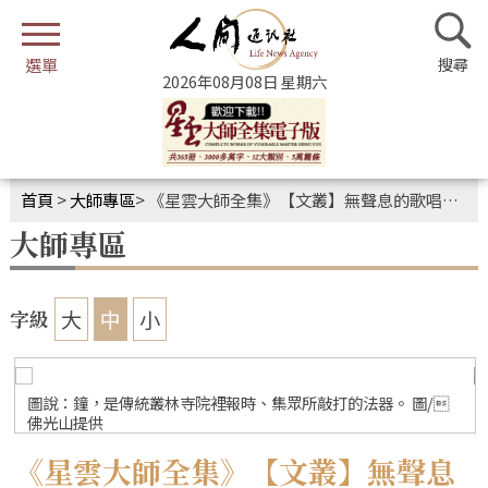
2026年08月08日 星期六
首頁
>
大師專區
>
《星雲大師全集》【文叢】無聲息的歌唱．大鐘
大師專區
大
中
小
字級
圖說：鐘，是傳統叢林寺院裡報時、集眾所敲打的法器。 圖/
佛光山提供
《星雲大師全集》【文叢】無聲息