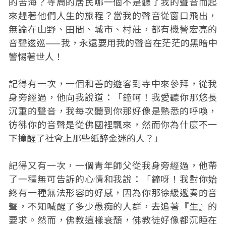
的苦海？寺周的居民哪一個不是聽了我的聲音而起
來趕著他們人生的旅程？當我的聲音從窗口飛出，
無論在山野、田間、城市、村莊，都有機警宏亮的
音聲逡巡——我，永遠要用我的聲音在茫茫的黑暗中
警惕著世人！
記得有一次，一個和善的遊客到寺中來參拜，從我
身旁經過，他向我說道：「鐘呵！我愛聽你那悠長
沉重的聲音，我每次聽到你那好像是熟悉的呼喚，
彷彿你的音聲是從佛國裡飄來，然而你為什麼不一
下撞醒了社會上那些紙醉金迷的人？」
記得又有一次，一個青年師父從我身旁經過，他帶
了一種無可告訴的心情和我說：「鐘呀！我對你始
終有一種無法形容的好感，因為你那徐緩遞奏的音
聲，不知喊醒了多少愚痴的人群，去追著『生』的
要求。然而，佛教這樣衰頹，佛教徒好像都沉睡在