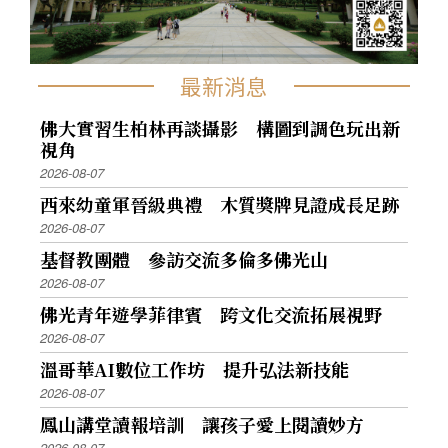
最新消息
佛大實習生柏林再談攝影 構圖到調色玩出新
視角
2026-08-07
西來幼童軍晉級典禮 木質獎牌見證成長足跡
2026-08-07
基督教團體 參訪交流多倫多佛光山
2026-08-07
佛光青年遊學菲律賓 跨文化交流拓展視野
2026-08-07
溫哥華AI數位工作坊 提升弘法新技能
2026-08-07
鳳山講堂讀報培訓 讓孩子愛上閱讀妙方
2026-08-07