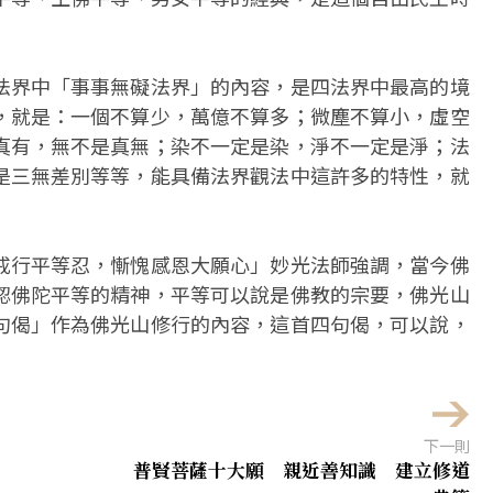
法界中「事事無礙法界」的內容，是四法界中最高的境
，就是：一個不算少，萬億不算多；微塵不算小，虛空
真有，無不是真無；染不一定是染，淨不一定是淨；法
是三無差別等等，能具備法界觀法中這許多的特性，就
戒行平等忍，慚愧感恩大願心」妙光法師強調，當今佛
認佛陀平等的精神，平等可以說是佛教的宗要，佛光山
句偈」作為佛光山修行的內容，這首四句偈，可以說，
下一則
普賢菩薩十大願 親近善知識 建立修道