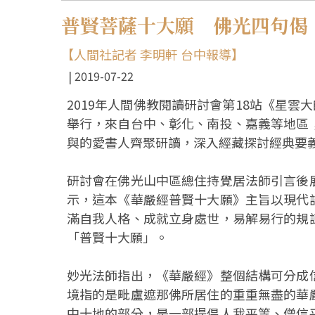
普賢菩薩十大願 佛光四句偈
【人間社記者 李明軒 台中報導】
2019-07-22
2019年人間佛教閱讀研討會第18站《星雲
舉行，來自台中、彰化、南投、嘉義等地區
與的愛書人齊聚研讀，深入經藏探討經典要
研討會在佛光山中區總住持覺居法師引言後
示，這本《華嚴經普賢十大願》主旨以現代
滿自我人格、成就立身處世，易解易行的規
「普賢十大願」。
妙光法師指出，《華嚴經》整個結構可分成
境指的是毗盧遮那佛所居住的重重無盡的華
中十地的部分，是一部提倡人我平等、僧信