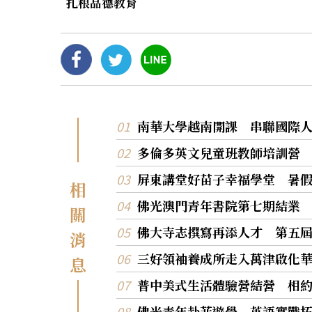
扎根品德教育
南華大學越南開課 串聯國際
多倫多英文兒童班教師培訓營
屏東講堂好苗子幸福學堂 暑
相
佛光澳門青年書院第七期結業
關
佛大寺志撰寫再添人才 第五
消
三好領袖養成所走入萬津啟化
息
普中美式生活體驗營結營 相
佛光青年赴菲遊學 英語實戰