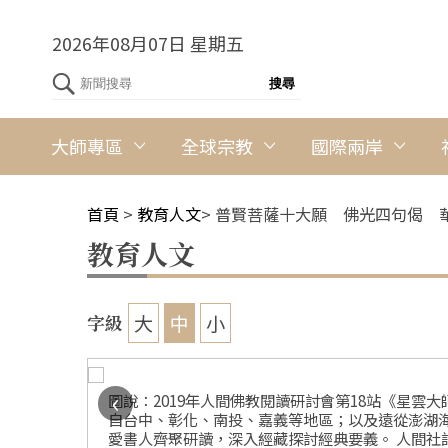
2026年08月07日 星期五
大師專區
全球宗教
國際兩岸
首頁
>
教育人文
>
普賢菩薩十大願 佛光四句偈 
教育人文
大
中
小
字級
‹
間社記者
圖說：2019年人間佛教閱讀研討會第18站《星雲
自台中、彰化、南投、嘉義等地區；以及遠從澎湖海
愛書人齊聚研讀，深入經藏探討經典要義。 人間社