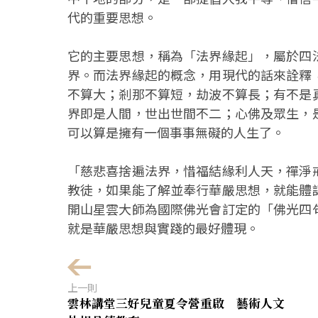
代的重要思想。
它的主要思想，稱為「法界緣起」，屬於四
界。而法界緣起的概念，用現代的話來詮釋
不算大；剎那不算短，劫波不算長；有不是
界即是人間，世出世間不二；心佛及眾生，
可以算是擁有一個事事無礙的人生了。
「慈悲喜捨遍法界，惜福結緣利人天，禪淨
教徒，如果能了解並奉行華嚴思想，就能體
開山星雲大師為國際佛光會訂定的「佛光四
就是華嚴思想與實踐的最好體現。
上一則
雲林講堂三好兒童夏令營重啟 藝術人文