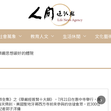
社會萬象
教育人文
生活休閒
文化藝
華嚴思想最好的體現
›
大師全集》之《華嚴經普賢十大願》，7月21日在惠中寺舉行，來
天佛剎、美國聖地牙哥西方寺前來參與的信徒會眾，近300位
記者郭子洋攝