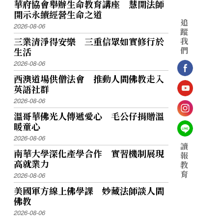
華府協會舉辦生命教育講座 慧開法師
開示永續經營生命之道
追
2026-08-06
蹤
三業清淨得安樂 三重信眾如實修行於
我
們
生活
2026-08-06
西澳道場供僧法會 推動人間佛教走入
英語社群
2026-08-06
溫哥華佛光人傳遞愛心 毛公仔捐贈溫
暖童心
2026-08-06
讀
南華大學深化產學合作 實習機制展現
報
高就業力
教
育
2026-08-06
美國軍方線上佛學課 妙藏法師談人間
佛教
2026-08-06