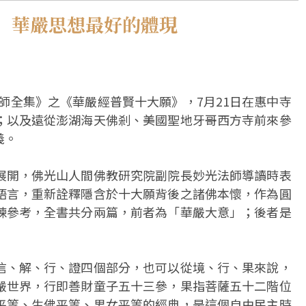
 華嚴思想最好的體現
大師全集》之《華嚴經普賢十大願》，7月21日在惠中寺
；以及遠從澎湖海天佛剎、美國聖地牙哥西方寺前來參
義。
展開，佛光山人間佛教研究院副院長妙光法師導讀時表
語言，重新詮釋隱含於十大願背後之諸佛本懷，作為圓
諫參考，全書共分兩篇，前者為「華嚴大意」；後者是
信、解、行、證四個部分，也可以從境、行、果來說，
嚴世界，行即善財童子五十三參，果指菩薩五十二階位
平等、生佛平等、男女平等的經典，是這個自由民主時