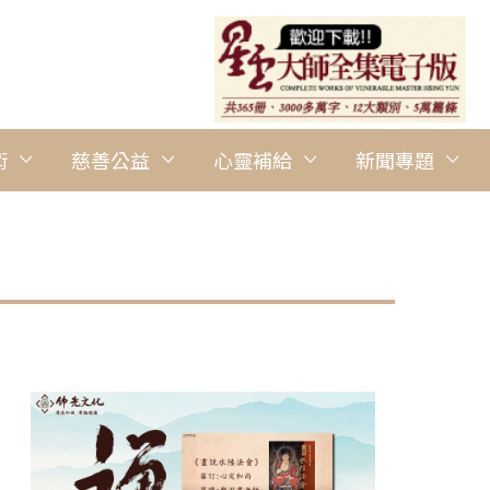
術
慈善公益
心靈補給
新聞專題
圖說：澎湖海天佛剎西嶼分會副會長洪天充，帶領分會另3名會員，
郭子洋攝