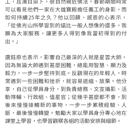
工，耳濡目染下，很自然親近佛法。春節期間時常
可以看見他們一家在大雄寶殿擔任義工的身影，而
如何持續25年之久？他以回饋、感恩的心表示，
「從佛光山所學習到的遠比一般人想像的還多，我
願為大家服務，讓更多人得到像我當初得到的付
出。」
唐鈺原也表示，影響自己最深的人就是星雲大師，
因為無論大師遇到甚麼困難，總能用智慧、願力及
毅力，一步一步堅持到底。反觀現在的年輕人，時
常遇到一些困難和挫折，就容易退縮、放棄。他分
享，自己從學員身分，到負責總務、文宣攝影、活
動隊輔、行政組、值星官；從幾乎甚麼都不會，到
後來慢慢接觸新的事物，一步一步累積經驗、人
脈，最後慢慢轉變。勉勵大家以學員身分專心地在
課堂上學習，也學習觀察各組的活動安排與細節。