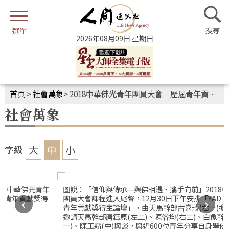
2026年08月09日 星期日
首頁
>
社會萬象
>
2018中華佛光青年團員大會 歷屆青年貢獻獎得主論壇
社會萬象
大
中
小
字級
圖說：「信仰與傳承—與佛相遇‧攜手向前」2018中華佛光青年
團員大會課程進入尾聲，12月30日下午安排「YAD TALK─歷屆
‹
›
青年貢獻獎得主論壇」，由天馬幹部古嘉琦(右一)擔任主持人，
邀請天馬幹部唐鈺原(左二)、陳俗均(右二)、白象幹部楊秀蓮(左
一)、陳玉霜(中)與談，與近600位青年分享自身學佛經歷。 人間