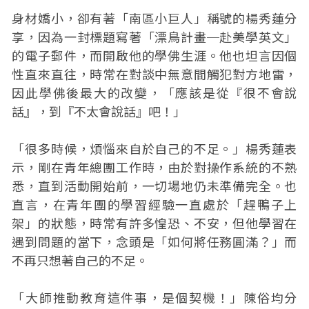
身材嬌小，卻有著「南區小巨人」稱號的楊秀蓮分
享，因為一封標題寫著「漂鳥計畫─赴美學英文」
的電子郵件，而開啟他的學佛生涯。他也坦言因個
性直來直往，時常在對談中無意間觸犯對方地雷，
因此學佛後最大的改變，「應該是從『很不會說
話』，到『不太會說話』吧！」
「很多時候，煩惱來自於自己的不足。」楊秀蓮表
示，剛在青年總團工作時，由於對操作系統的不熟
悉，直到活動開始前，一切場地仍未準備完全。也
直言，在青年團的學習經驗一直處於「趕鴨子上
架」的狀態，時常有許多惶恐、不安，但他學習在
遇到問題的當下，念頭是「如何將任務圓滿？」而
不再只想著自己的不足。
「大師推動教育這件事，是個契機！」陳俗均分