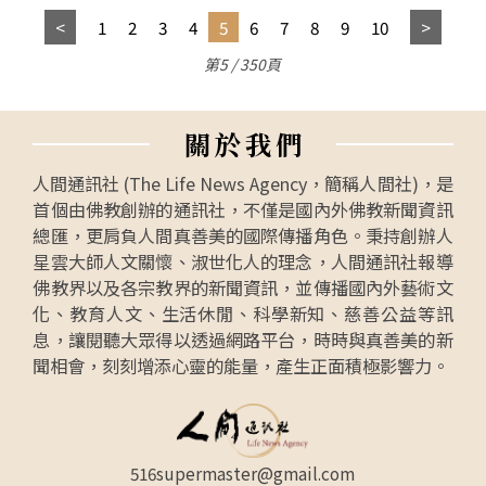
1
2
3
4
5
6
7
8
9
10
第5 / 350頁
關
於
我
們
人間通訊社 (The Life News Agency，簡稱人間社)，是
首個由佛教創辦的通訊社，不僅是國內外佛教新聞資訊
總匯，更肩負人間真善美的國際傳播角色。秉持創辦人
星雲大師人文關懷、淑世化人的理念，人間通訊社報導
佛教界以及各宗教界的新聞資訊，並傳播國內外藝術文
化、教育人文、生活休閒、科學新知、慈善公益等訊
息，讓閱聽大眾得以透過網路平台，時時與真善美的新
聞相會，刻刻增添心靈的能量，產生正面積極影響力。
516supermaster@gmail.com