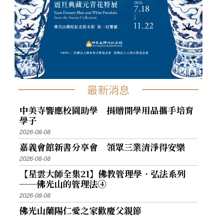
最新消息
中美寺響應校園助學 捐贈開學用品攜手培育
學子
2026-08-08
嘉義會館新書分享會 領眾三業清淨得安樂
2026-08-08
【星雲大師全集21】佛教管理學．弘法系列
──佛光山的管理法④
2026-08-08
佛光山蘭陽仁愛之家歡慶父親節