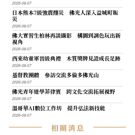
2026-08-07
日本熊本7級強震釀災 佛光人深入益城町賑
災
2026-08-07
佛大實習生柏林再談攝影 構圖到調色玩出新
視角
2026-08-07
西來幼童軍晉級典禮 木質獎牌見證成長足跡
2026-08-07
基督教團體 參訪交流多倫多佛光山
2026-08-07
佛光青年遊學菲律賓 跨文化交流拓展視野
2026-08-07
溫哥華AI數位工作坊 提升弘法新技能
2026-08-07
相
關
消
息