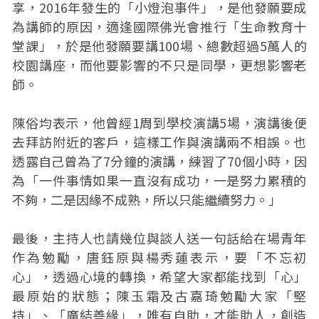
享，2016年發生的「小燈泡事件」，是他發願要成
為講師的原因，適逢國際佛光會推行「生命教育十
堂課」，於是他發願要講100場、總數超過5萬人的
校園講座，而他要影響的不只是同學，更想影響老
師。
陳俗均表示，他曾經1周到學校演講5場，演講後便
去拜訪附近的客戶，這樣工作與演講兩不相誤。也
透露自己曾為了7分鐘的演講，練習了70個小時，因
為「一件事情如果一直沒有成功，一是努力累積的
不夠，二是因緣不成熟，所以只能繼續努力。」
最後，主持人也請幾位與談人送一句話給在場青年
作為勉勵，唐鈺原與楊秀蓮表示，要「不忘初
心」，透過心境的轉換，希望大家都能找到「心」
最原始的狀態；陳玉霜及古嘉琦勉勵大家「堅
持」、「廣結善緣」，唯有自助，才能助人，創造