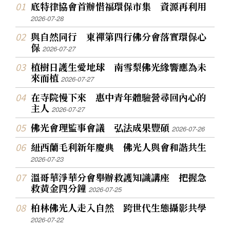
底特律協會首辦惜福環保市集 資源再利用
2026-07-28
與自然同行 東禪第四行佛分會落實環保心
保
2026-07-27
植樹日護生愛地球 南雪梨佛光緣響應為未
來而植
2026-07-27
在寺院慢下來 惠中青年體驗營尋回內心的
主人
2026-07-27
佛光會理監事會議 弘法成果豐碩
2026-07-26
紐西蘭毛利新年慶典 佛光人與會和諧共生
2026-07-23
溫哥華淨華分會舉辦救護知識講座 把握急
救黃金四分鐘
2026-07-25
柏林佛光人走入自然 跨世代生態攝影共學
2026-07-22