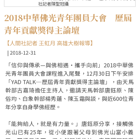
社記者陳聖冠攝
2018中華佛光青年團員大會 歷屆
青年貢獻獎得主論壇
【人間社記者 王虹月 高雄大樹報導】
2018-12-31
「信仰與傳承—與佛相遇‧攜手向前」2018中華佛
光青年團員大會課程進入尾聲，12月30日下午安排
「YAD TALK─歷屆青年貢獻獎得主論壇」，由天馬
幹部古嘉琦擔任主持人，邀請天馬幹部唐鈺原、陳
俗均、白象幹部楊秀蓮、陳玉霜與談，與近600位青
年分享自身學佛經歷。
「能夠給人，就是有力量。」唐鈺原分享，接觸佛
光山已有25年，從小便跟著父母到佛光山當小義