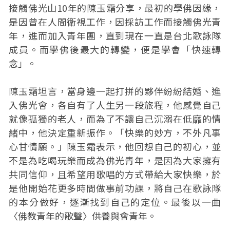
接觸佛光山10年的陳玉霜分享，最初的學佛因緣，
是因曾在人間衛視工作，因採訪工作而接觸佛光青
年，進而加入青年團，直到現在一直是台北歌詠隊
成員。而學佛後最大的轉變，便是學會「快速轉
念」。
陳玉霜坦言，當身邊一起打拼的夥伴紛紛結婚、進
入佛光會，各自有了人生另一段旅程，他感覺自己
就像孤獨的老人，而為了不讓自己沉溺在低靡的情
緒中，他決定重新振作。「快樂的妙方，不外凡事
心甘情願。」陳玉霜表示，他回想自己的初心，並
不是為吃喝玩樂而成為佛光青年，是因為大家擁有
共同信仰，且希望用歌唱的方式帶給大家快樂，於
是他開始花更多時間做事前功課，將自己在歌詠隊
的本分做好，逐漸找到自己的定位。最後以一曲
〈佛教青年的歌聲〉供養與會青年。