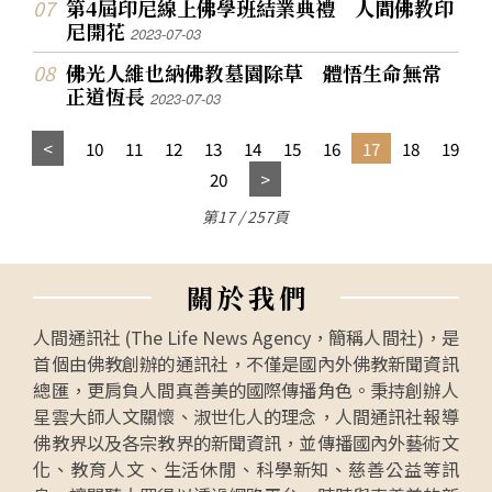
第4屆印尼線上佛學班結業典禮 人間佛教印
尼開花
2023-07-03
佛光人維也納佛教墓園除草 體悟生命無常
正道恆長
2023-07-03
10
11
12
13
14
15
16
17
18
19
20
第17 / 257頁
關
於
我
們
人間通訊社 (The Life News Agency，簡稱人間社)，是
首個由佛教創辦的通訊社，不僅是國內外佛教新聞資訊
總匯，更肩負人間真善美的國際傳播角色。秉持創辦人
星雲大師人文關懷、淑世化人的理念，人間通訊社報導
佛教界以及各宗教界的新聞資訊，並傳播國內外藝術文
化、教育人文、生活休閒、科學新知、慈善公益等訊