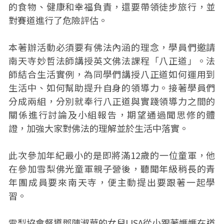
的食物、健康和幸福負責，還要帶領徒步旅行，並
對賽道進行了危險評估。
本著辦活動必須要有佛法內涵的理念，學員們邀請
南天寺妙哲法師講授英文佛法課程「八正道」。法
師結合生活實例，為同學們講授八正道如何運用到
生活中、如何幫助提升自身的領導力。接著學員們
分成兩組，分別就奉行八正道與實踐領導力之間的
關係進行討論及小組報告，期望通過聞思修的體
證，加強大家對佛法的理解並於生活中落實。
此次參加年紀最小的是即將滿12歲的一位童軍，他
在參加雪梨佛光童軍親子營後，聽聞年級稍長的青
年團成員要來南天寺，便主動提出要跟著一起學
習。
雪梨協會督導鄧陳淑華的女兒LISA從小跟著媽媽在道