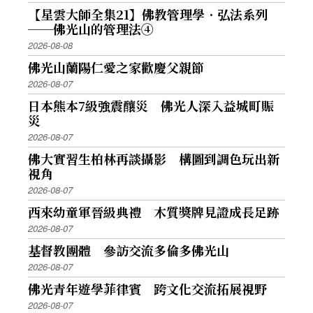
【星雲大師全集21】佛教管理學．弘法系列
──佛光山的管理法④
2026-08-08
佛光山蘭陽仁愛之家歡慶父親節
2026-08-07
日本熊本7級強震釀災 佛光人深入益城町賑
災
2026-08-07
佛大實習生柏林再談攝影 構圖到調色玩出新
視角
2026-08-07
西來幼童軍晉級典禮 木質獎牌見證成長足跡
2026-08-07
基督教團體 參訪交流多倫多佛光山
2026-08-07
佛光青年遊學菲律賓 跨文化交流拓展視野
2026-08-07