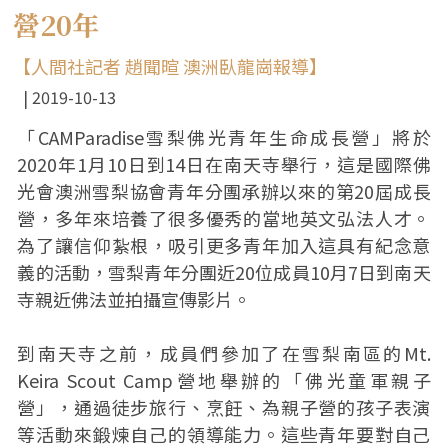
營20年
【人間社記者 趙聞暄 澳洲臥龍崗報導】
2019-10-13
「CAMParadise雪梨佛光青年生命成長營」將於
2020年1月10日到14日在南天寺舉行，這是國際佛
光會澳洲雪梨協會青年分團承辦以來的第20屆成長
營，多年來培養了很多優秀的當地英文弘法人才。
為了讓信仰紮根，吸引更多青年加入這具有紀念意
義的活動，雪梨青年分團近20位成員10月7日到南天
寺親近佛法並拍攝宣傳影片。
到南天寺之前，成員們參加了在雪梨南區的Mt.
Keira Scout Camp營地舉辦的「佛光童軍親子
營」，通過徒步旅行、烹飪、為親子營的孩子表演
等活動來鍛煉自己的領導能力。這些青年要對自己