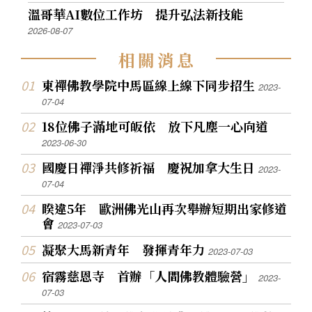
溫哥華AI數位工作坊 提升弘法新技能
2026-08-07
相
關
消
息
東禪佛教學院中馬區線上線下同步招生
2023-
07-04
18位佛子滿地可皈依 放下凡塵一心向道
2023-06-30
國慶日禪淨共修祈福 慶祝加拿大生日
2023-
07-04
睽違5年 歐洲佛光山再次舉辦短期出家修道
會
2023-07-03
凝聚大馬新青年 發揮青年力
2023-07-03
宿霧慈恩寺 首辦「人間佛教體驗營」
2023-
07-03