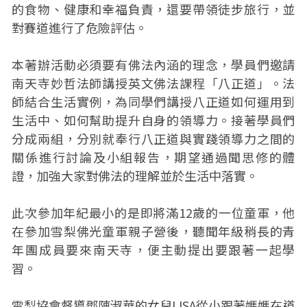
的食物、健康和幸福負責，還要帶領徒步旅行，並
對賽道進行了危險評估。
本著辦活動必須要有佛法內涵的理念，學員們邀請
南天寺妙哲法師講授英文佛法課程「八正道」。法
師結合生活實例，為同學們講授八正道如何運用到
生活中、如何幫助提升自身的領導力。接著學員們
分成兩組，分別就奉行八正道與實踐領導力之間的
關係進行討論及小組報告，期望通過聞思修的體
證，加強大家對佛法的理解並於生活中落實。
此次參加年紀最小的是即將滿12歲的一位童軍，他
在參加雪梨佛光童軍親子營後，聽聞年級稍長的青
年團成員要來南天寺，便主動提出要跟著一起學
習。
雪梨協會督導鄧陳淑華的女兒LISA從小跟著媽媽在道