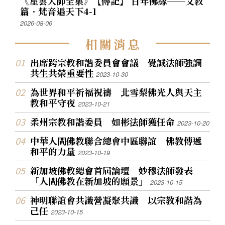
《星雲大師全集》【傳記】 百年佛緣──文教
篇．梵音遍天下4-1
2026-08-06
相
關
消
息
出席跨宗教和諧委員會會議 覺誠法師強調
共生共榮重要性
2023-10-30
為世界和平祈福祝禱 北雪梨佛光人與天主
教和平守夜
2023-10-21
柔州宗教和諧委員 如彬法師獲任命
2023-10-20
中華人間佛教聯合總會中區聯誼 佛教傳遞
和平的力量
2023-10-19
新加坡佛教總會首屆論壇 妙穆法師發表
「人間佛教在新加坡的願景」
2023-10-15
神明聯誼會共識營凝聚共識 以宗教和諧為
己任
2023-10-15