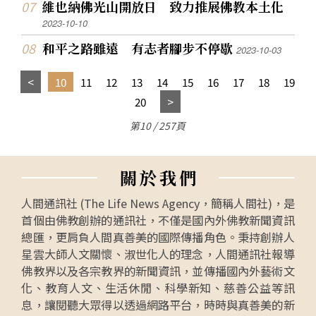
維也納佛光山開放日 致力推展佛教本土化
2023-10-10
和平之路雖遠 有志者腳步不停歇
2023-10-03
10
11
12
13
14
15
16
17
18
19
20
第10 / 257頁
關
於
我
們
人間通訊社 (The Life News Agency，簡稱人間社)，是
首個由佛教創辦的通訊社，不僅是國內外佛教新聞資訊
總匯，更肩負人間真善美的國際傳播角色。秉持創辦人
星雲大師人文關懷、淑世化人的理念，人間通訊社報導
佛教界以及各宗教界的新聞資訊，並傳播國內外藝術文
化、教育人文、生活休閒、科學新知、慈善公益等訊
息，讓閱聽大眾得以透過網路平台，時時與真善美的新