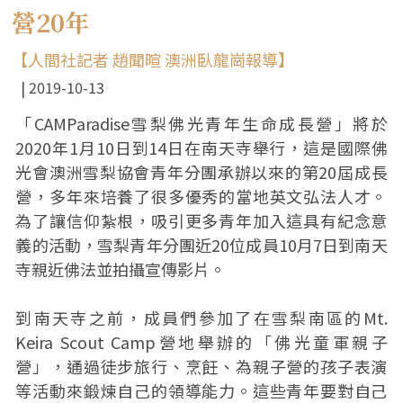
營20年
【人間社記者 趙聞暄 澳洲臥龍崗報導】
2019-10-13
「CAMParadise雪梨佛光青年生命成長營」將於
2020年1月10日到14日在南天寺舉行，這是國際佛
光會澳洲雪梨協會青年分團承辦以來的第20屆成長
營，多年來培養了很多優秀的當地英文弘法人才。
為了讓信仰紮根，吸引更多青年加入這具有紀念意
義的活動，雪梨青年分團近20位成員10月7日到南天
寺親近佛法並拍攝宣傳影片。
到南天寺之前，成員們參加了在雪梨南區的Mt.
Keira Scout Camp營地舉辦的「佛光童軍親子
營」，通過徒步旅行、烹飪、為親子營的孩子表演
等活動來鍛煉自己的領導能力。這些青年要對自己