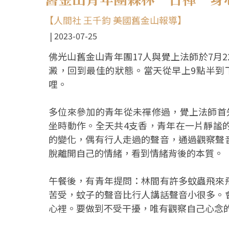
【人間社 王千鈞 美國舊金山報導】
2023-07-25
佛光山舊金山青年團17人與覺上法師於7月
澱，回到最佳的狀態。當天從早上9點半到下
哩。
多位來參加的青年從未禪修過，覺上法師首
坐時動作。全天共4支香，青年在一片靜謐
的變化，偶有行人走過的聲音，通過觀察聲
脫離開自己的情緒，看到情緒背後的本質。
午餐後，有青年提問：林間有許多蚊蟲飛來
苦受，蚊子的聲音比行人講話聲音小很多。
心裡。要做到不受干擾，唯有觀察自己心念