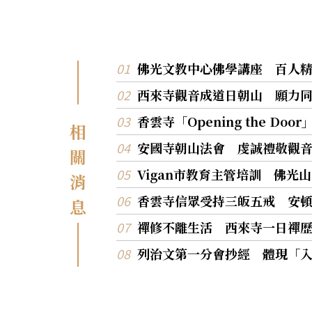
佛光文教中心佛學講座 百人
西來寺觀音成道日朝山 願力
香雲寺「Opening the D
相
安國寺朝山法會 虔誠禮敬觀
關
Vigan市教育主管培訓 佛光
消
香雲寺信眾受持三皈五戒 安
息
禪修不離生活 西來寺一日禪
列治文第一分會抄經 體現「