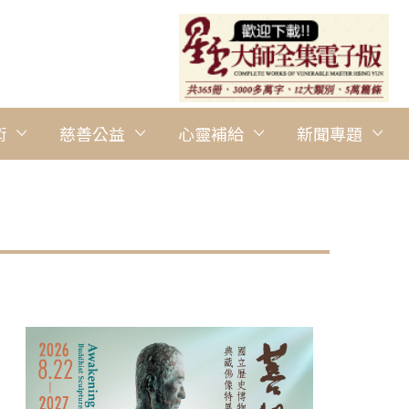
術
慈善公益
心靈補給
新聞專題
圖說：大自然中禪修。 圖/舊金山青年團提供