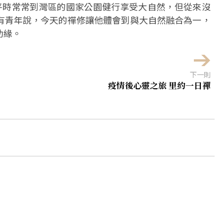
平時常常到灣區的國家公園健行享受大自然，但從來沒
有青年說，今天的禪修讓他體會到與大自然融合為一，
助緣。
下一則
疫情後心靈之旅 里約一日禪