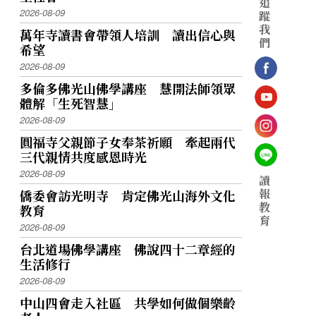
追
2026-08-09
蹤
我
萬年寺讀書會帶領人培訓 讀出信心與
們
希望
2026-08-09
多倫多佛光山佛學講座 慧開法師領眾
體解「生死智慧」
2026-08-09
圓福寺父親節子女奉茶祈願 牽起兩代
三代親情共度感恩時光
2026-08-09
讀
報
僑委會訪光明寺 肯定佛光山海外文化
教
教育
育
2026-08-09
台北道場佛學講座 佛說四十二章經的
生活修行
2026-08-09
中山四會走入社區 共學如何做個樂齡