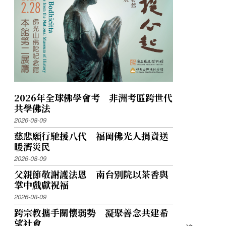
2026年全球佛學會考 非洲考區跨世代
共學佛法
2026-08-09
慈悲願行馳援八代 福岡佛光人捐資送
暖濟災民
2026-08-09
父親節敬謝護法恩 南台別院以茶香與
掌中戲獻祝福
2026-08-09
跨宗教攜手關懷弱勢 凝聚善念共建希
望社會