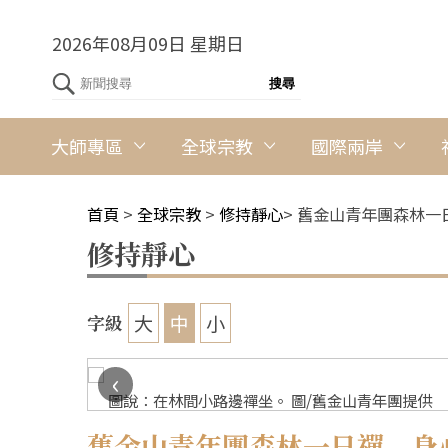
2026年08月09日 星期日
大師專區
全球宗教
國際兩岸
首頁
>
全球宗教
>
修持靜心
>
舊金山青年團森林一
修持靜心
大
中
小
字級
‹
圖說：在林間小路邊禪坐。 圖/舊金山青年團提供
舊金山青年團森林一日禪 身