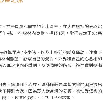
22日在灣區奧克蘭市的紅木森林，在大自然裡讓身心沉
午4點，在森林內徒步、禪修1天，全程共走了5.5英
先教導毘盧7支坐法，以及上座前的暖身運動，注意下
的林間靜坐，觀察自己的覺受、外界和自己的心念相印
音入耳之後內心識別，反應情緒的階段，進而做到逐漸
飛去，無法靜下心來。法師順著青年對蚊蟲的困擾提出
會干擾到大家，因為眾人對身體的愛護，害怕受傷害的
的變化，境界的變化，回到自己的念頭。