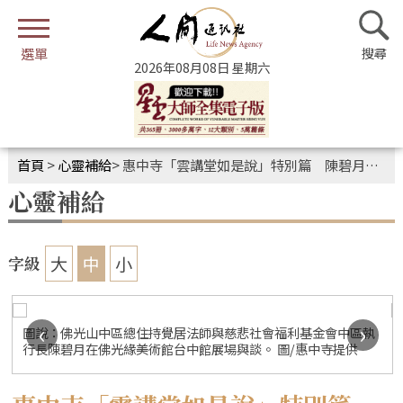
2026年08月08日 星期六
首頁
>
心靈補給
>
惠中寺「雲講堂如是說」特別篇 陳碧月談廣行慈悲困難自解
心靈補給
大
中
小
字級
‹
›
圖說：佛光山中區總住持覺居法師與慈悲社會福利基金會中區執
行長陳碧月在佛光緣美術館台中館展場與談。 圖/惠中寺提供