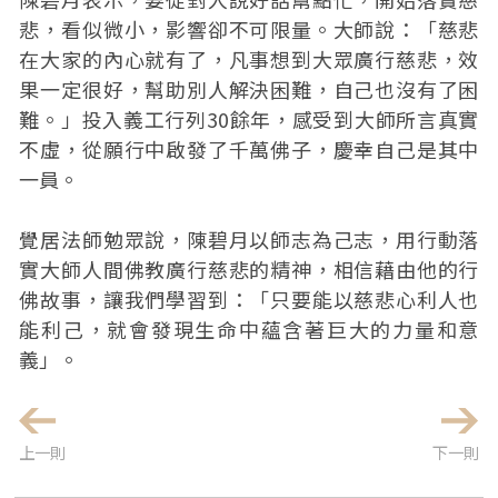
悲，看似微小，影響卻不可限量。大師說：「慈悲
在大家的內心就有了，凡事想到大眾廣行慈悲，效
果一定很好，幫助別人解決困難，自己也沒有了困
難。」投入義工行列30餘年，感受到大師所言真實
不虛，從願行中啟發了千萬佛子，慶幸自己是其中
一員。
覺居法師勉眾說，陳碧月以師志為己志，用行動落
實大師人間佛教廣行慈悲的精神，相信藉由他的行
佛故事，讓我們學習到：「只要能以慈悲心利人也
能利己，就會發現生命中蘊含著巨大的力量和意
義」。
上一則
下一則