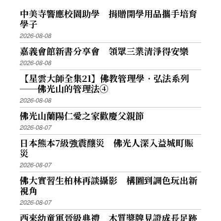
中美寺響應校園助學 捐贈開學用品攜手培育
學子
2026-08-08
嘉義會館新書分享會 領眾三業清淨得安樂
2026-08-08
【星雲大師全集21】佛教管理學．弘法系列
──佛光山的管理法④
2026-08-08
佛光山蘭陽仁愛之家歡慶父親節
2026-08-07
日本熊本7級強震釀災 佛光人深入益城町賑
災
2026-08-07
佛大實習生柏林再談攝影 構圖到調色玩出新
視角
2026-08-07
西來幼童軍晉級典禮 木質獎牌見證成長足跡