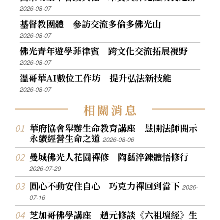
2026-08-07
基督教團體 參訪交流多倫多佛光山
2026-08-07
佛光青年遊學菲律賓 跨文化交流拓展視野
2026-08-07
溫哥華AI數位工作坊 提升弘法新技能
2026-08-07
相
關
消
息
華府協會舉辦生命教育講座 慧開法師開示
永續經營生命之道
2026-08-06
曼城佛光人花園禪修 陶藝淬鍊體悟修行
2026-07-29
圓心不動安住自心 巧克力禪回到當下
2026-
07-16
芝加哥佛學講座 趙元修談《六祖壇經》生