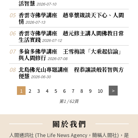
活智慧
2026-07-10
香雲寺佛學講座 趙辜懷箴談天下心、人間
情
2026-07-13
香雲寺佛學講座 趙元修主講人間佛教日常
生活實踐
2026-07-12
多倫多佛學講座 王雪梅談「大乘起信論」
與人間修行
2026-07-08
北島佛光山專題講座 程恭讓談般若智與方
便慧
2026-06-30
1
2
3
4
5
6
7
8
9
10
第1 / 62頁
關
於
我
們
人間通訊社 (The Life News Agency，簡稱人間社)，是