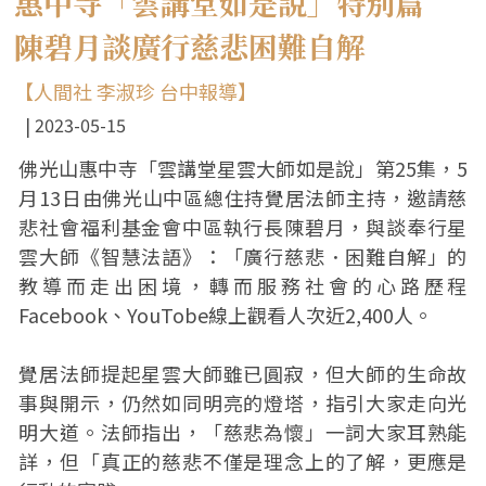
惠中寺「雲講堂如是說」特別篇
陳碧月談廣行慈悲困難自解
【人間社 李淑珍 台中報導】
2023-05-15
佛光山惠中寺「雲講堂星雲大師如是說」第25集，5
月13日由佛光山中區總住持覺居法師主持，邀請慈
悲社會福利基金會中區執行長陳碧月，與談奉行星
雲大師《智慧法語》：「廣行慈悲．困難自解」的
教導而走出困境，轉而服務社會的心路歷程
Facebook、YouTobe線上觀看人次近2,400人。
覺居法師提起星雲大師雖已圓寂，但大師的生命故
事與開示，仍然如同明亮的燈塔，指引大家走向光
明大道。法師指出，「慈悲為懷」一詞大家耳熟能
詳，但「真正的慈悲不僅是理念上的了解，更應是