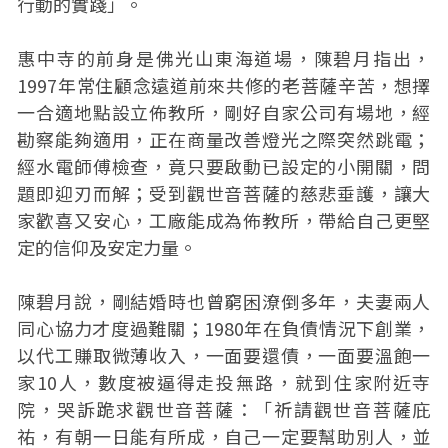
行動的實踐」。
惠中寺的前身是佛光山東海道場，陳碧月指出，
1997年常住顧念遠道前來共修的老菩薩辛苦，想擇
一合適地點設立佈教所，剛好自家公司有場地，經
勘察能夠適用，正在商量改善燈光之際突然跳電；
經水電師傅檢查，竟只要啟動已設定的小開關，問
題即迎刃而解；受到觀世音菩薩的慈悲垂護，讓大
家歡喜又安心，工廠能成為佈教所，帶給自己更堅
定的信仰及安定力量。
陳碧月說，剛結婚時也曾窮困潦倒多年，夫妻兩人
同心協力才度過難關；1980年在負債情況下創業，
以代工賺取微薄收入，一面要還債，一面要溫飽一
家10人，數度被逼得走投無路，就到住家附近寺
院，哭訴跪求觀世音菩薩：「祈請觀世音菩薩庇
祐，有朝一日能有所成，自己一定要幫助別人，並