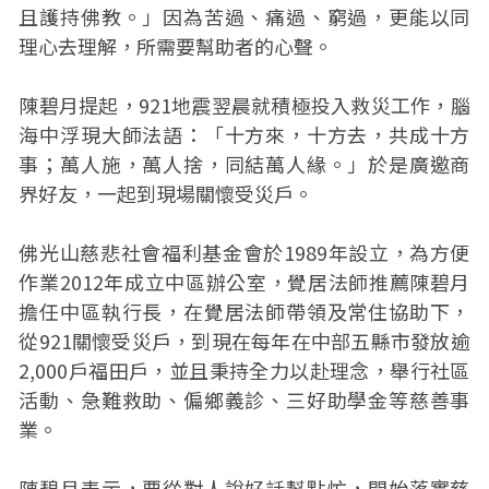
且護持佛教。」因為苦過、痛過、窮過，更能以同
理心去理解，所需要幫助者的心聲。
陳碧月提起，921地震翌晨就積極投入救災工作，腦
海中浮現大師法語：「十方來，十方去，共成十方
事；萬人施，萬人捨，同結萬人緣。」於是廣邀商
界好友，一起到現場關懷受災戶。
佛光山慈悲社會福利基金會於1989年設立，為方便
作業2012年成立中區辦公室，覺居法師推薦陳碧月
擔任中區執行長，在覺居法師帶領及常住協助下，
從921關懷受災戶，到現在每年在中部五縣市發放逾
2,000戶福田戶，並且秉持全力以赴理念，舉行社區
活動、急難救助、偏鄉義診、三好助學金等慈善事
業。
陳碧月表示，要從對人說好話幫點忙，開始落實慈