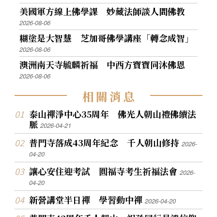
美國軍方線上佛學課 妙藏法師談人間佛教
2026-08-06
糊塗是大智慧 芝加哥佛學講座「轉念成智」
2026-08-06
澳洲南天寺毓麟祈福 中西方寶寶同沐佛恩
2026-08-06
相
關
消
息
泰山禪淨中心35周年 佛光人朝山禮佛續法
脈
2026-04-21
普門寺落成43周年紀念 千人朝山修持
2026-
04-20
讓心安住迎考試 圓福寺考生祈福法會
2026-
04-20
新營講堂半日禪 學習動中禪
2026-04-20