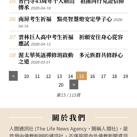
普門寺43周年千人朝山 祖孫同行見證信仰
傳承
2026-04-19
南屏考生祈福 點亮智慧燈安定學子心
2026-
04-14
雲林巨人高中考生祈福 祈願安住身心從容
應試
2026-04-13
渥太華英語禪修班啟動 多元族群共修靜心
之道
2026-03-31
10
11
12
13
14
15
16
17
18
19
20
第15 / 115頁
關
於
我
們
人間通訊社 (The Life News Agency，簡稱人間社)，是
首個由佛教創辦的通訊社，不僅是國內外佛教新聞資訊