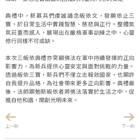
典禮中，新募兵們虔誠誦念皈依文，發願依止三
寶，於日常生活中實踐智慧、慈悲與正行。整體氣
氛莊重而感人，展現出在嚴格軍事訓練之中，心靈
修行同樣不可或缺。
本次三皈依典禮亦突顯佛法在軍中持續發揮的正向
影響力，為新兵提供心靈安定與面對挑戰的力量。
透過皈依三寶，新兵們不僅立志報效國家，也期許
自我提升品格，為社會帶來更多正向影響。典禮最
後，法師期勉新皈依者將佛法落實於生活之中，促
進自他和諧，開創光明未來。
上一則
下一則