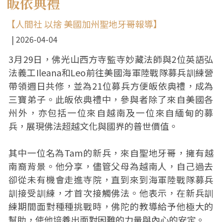
皈依典禮
【人間社 以捨 美國加州聖地牙哥報導】
2026-04-04
3月29日，佛光山西方寺監寺妙藏法師與2位英語弘
法義工Ileana和Leo前往美國海軍陸戰隊募兵訓練營
帶領週日共修，並為21位募兵方便皈依典禮，成為
三寶弟子。此皈依典禮中，參與者除了來自美國各
州外，亦包括一位來自越南及一位來自緬甸的募
兵，展現佛法超越文化與國界的普世價值。
其中一位名為Tam的新兵，來自聖地牙哥，擁有越
南裔背景。他分享，儘管父母為越南人，自己過去
卻從未有機會走進寺院，直到來到海軍陸戰隊募兵
訓接受訓練，才首次接觸佛法。他表示，在新兵訓
練期間面對種種挑戰時，佛陀的教導給予他極大的
幫助，使他培養出面對困難的力量與內心的安定。