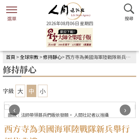
2026年08月06日 星期四
首頁
>
全球宗教
>
修持靜心
>
西方寺為美國海軍陸戰隊新兵舉行皈依典禮
修持靜心
大
中
小
字級
‹
›
圖說：法師帶領募兵們皈依發願。 人間社記者以捨攝
西方寺為美國海軍陸戰隊新兵舉行