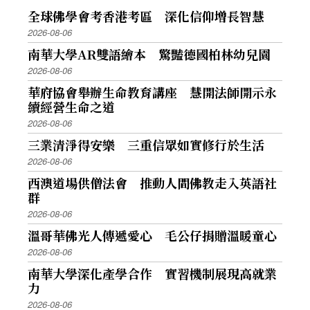
全球佛學會考香港考區 深化信仰增長智慧
2026-08-06
南華大學AR雙語繪本 驚豔德國柏林幼兒園
2026-08-06
華府協會舉辦生命教育講座 慧開法師開示永
續經營生命之道
2026-08-06
三業清淨得安樂 三重信眾如實修行於生活
2026-08-06
西澳道場供僧法會 推動人間佛教走入英語社
群
2026-08-06
溫哥華佛光人傳遞愛心 毛公仔捐贈溫暖童心
2026-08-06
南華大學深化產學合作 實習機制展現高就業
力
2026-08-06