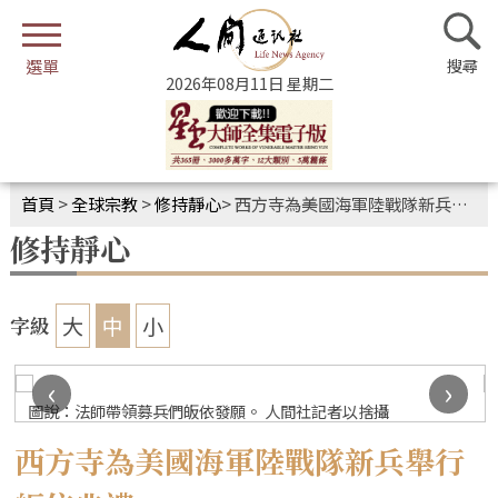
2026年08月11日 星期二
首頁
>
全球宗教
>
修持靜心
>
西方寺為美國海軍陸戰隊新兵舉行皈依典禮
修持靜心
大
中
小
字級
‹
›
圖說：新募兵們隨念皈依文發願。 人間社記者以捨攝
西方寺為美國海軍陸戰隊新兵舉行