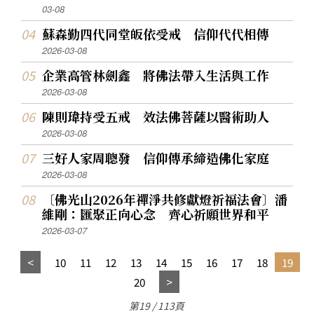
03-08
蘇森勤四代同堂皈依受戒 信仰代代相傳
2026-03-08
企業高管林劍鑫 將佛法帶入生活與工作
2026-03-08
陳則瑋持受五戒 效法佛菩薩以醫術助人
2026-03-08
三好人家周聰發 信仰傳承締造佛化家庭
2026-03-08
〔佛光山2026年禪淨共修獻燈祈福法會〕潘
維剛：匯聚正向心念 齊心祈願世界和平
2026-03-07
10
11
12
13
14
15
16
17
18
19
20
第19 / 113頁