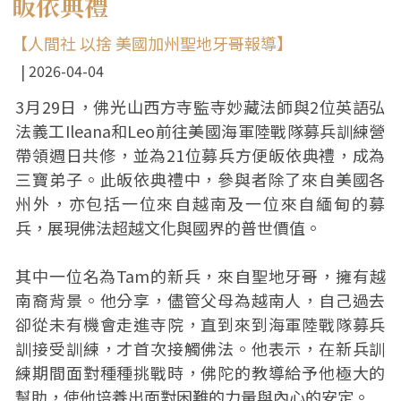
皈依典禮
【人間社 以捨 美國加州聖地牙哥報導】
2026-04-04
3月29日，佛光山西方寺監寺妙藏法師與2位英語弘
法義工Ileana和Leo前往美國海軍陸戰隊募兵訓練營
帶領週日共修，並為21位募兵方便皈依典禮，成為
三寶弟子。此皈依典禮中，參與者除了來自美國各
州外，亦包括一位來自越南及一位來自緬甸的募
兵，展現佛法超越文化與國界的普世價值。
其中一位名為Tam的新兵，來自聖地牙哥，擁有越
南裔背景。他分享，儘管父母為越南人，自己過去
卻從未有機會走進寺院，直到來到海軍陸戰隊募兵
訓接受訓練，才首次接觸佛法。他表示，在新兵訓
練期間面對種種挑戰時，佛陀的教導給予他極大的
幫助，使他培養出面對困難的力量與內心的安定。