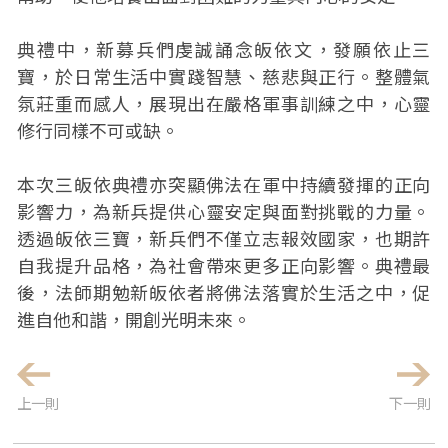
典禮中，新募兵們虔誠誦念皈依文，發願依止三
寶，於日常生活中實踐智慧、慈悲與正行。整體氣
氛莊重而感人，展現出在嚴格軍事訓練之中，心靈
修行同樣不可或缺。
本次三皈依典禮亦突顯佛法在軍中持續發揮的正向
影響力，為新兵提供心靈安定與面對挑戰的力量。
透過皈依三寶，新兵們不僅立志報效國家，也期許
自我提升品格，為社會帶來更多正向影響。典禮最
後，法師期勉新皈依者將佛法落實於生活之中，促
進自他和諧，開創光明未來。
上一則
下一則