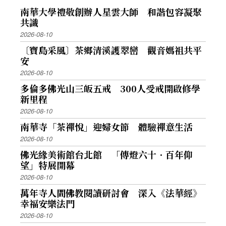
南華大學禮敬創辦人星雲大師 和諧包容凝聚
共識
2026-08-10
〔寶島采風〕茶鄉清溪護翠巒 觀音媽祖共平
安
2026-08-10
多倫多佛光山三皈五戒 300人受戒開啟修學
新里程
2026-08-10
南華寺「茶禪悅」迎婦女節 體驗禪意生活
2026-08-10
佛光緣美術館台北館 「傳燈六十．百年仰
望」特展開幕
2026-08-10
萬年寺人間佛教閱讀研討會 深入《法華經》
幸福安樂法門
2026-08-10