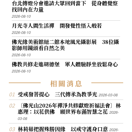
台北傳燈分會邀請大眾回到當下 從身體覺察
找回內在力量
2026-08-10
月光寺人間生活禪 開發覺性悟入般若
2026-08-10
佛光緣美術館紐二館本地風光攝影展 38位攝
影師用鏡頭看自然之美
2026-08-10
佛教共修走進胡德堡 軍人體驗靜坐放鬆身心
2026-08-10
相
關
消
息
受戒發菩提心 三代傳承為教爭光
2026-03-08
〔佛光山2026年禪淨共修獻燈祈福法會〕林
惠理：以花供佛 願世界布滿智慧之花
2026-
03-08
林莉茹把握殊勝因緣 以戒守護身口意
2026-