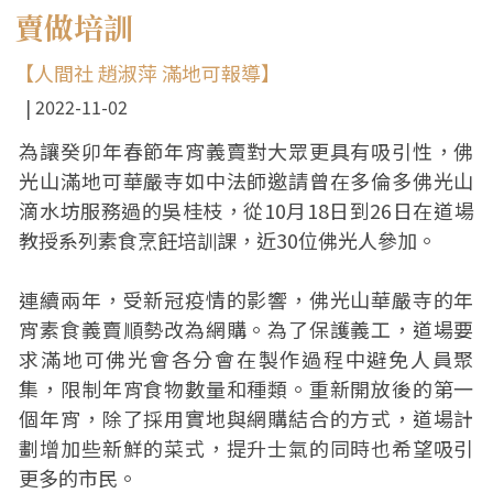
賣做培訓
【人間社 趙淑萍 滿地可報導】
2022-11-02
為讓癸卯年春節年宵義賣對大眾更具有吸引性，佛
光山滿地可華嚴寺如中法師邀請曾在多倫多佛光山
滴水坊服務過的吳桂枝，從10月18日到26日在道場
教授系列素食烹飪培訓課，近30位佛光人參加。
連續兩年，受新冠疫情的影響，佛光山華嚴寺的年
宵素食義賣順勢改為網購。為了保護義工，道場要
求滿地可佛光會各分會在製作過程中避免人員聚
集，限制年宵食物數量和種類。重新開放後的第一
個年宵，除了採用實地與網購結合的方式，道場計
劃增加些新鮮的菜式，提升士氣的同時也希望吸引
更多的市民。