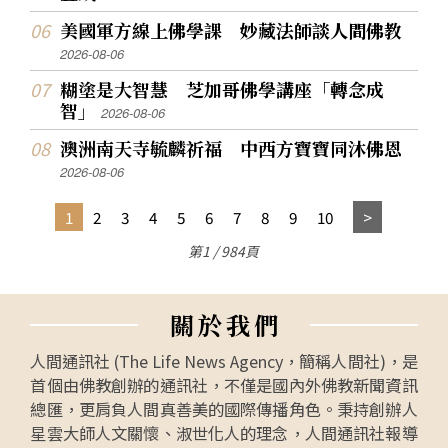
美國軍方線上佛學課 妙藏法師談人間佛教
2026-08-06
糊塗是大智慧 芝加哥佛學講座「轉念成
智」
2026-08-06
澳洲南天寺毓麟祈福 中西方寶寶同沐佛恩
2026-08-06
1
2
3
4
5
6
7
8
9
10
第1 / 984頁
關
於
我
們
人間通訊社 (The Life News Agency，簡稱人間社)，是
首個由佛教創辦的通訊社，不僅是國內外佛教新聞資訊
總匯，更肩負人間真善美的國際傳播角色。秉持創辦人
星雲大師人文關懷、淑世化人的理念，人間通訊社報導