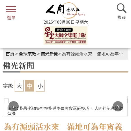
2026年08月08日 星期六
首頁
>
全球宗教
>
佛光新聞
>
為有源頭活水來 滿地可為年宵義賣做培訓
佛光新聞
大
中
小
字級
‹
›
圖說：指導老師吳桂枝指導學員素食烹飪技巧。 人間社記者趙淑
萍攝
為有源頭活水來 滿地可為年宵義