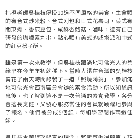
指導老師吳桂枝傳授10道不同風格的美食，主食類
的有台式炒米粉、台式刈包和日式花壽司，菜式有
關東煮、香煎豆包、咸酥杏鮑菇、滷味，還有自己
研發的咖哩素丸串，點心類有美式的咸塔派和中式
的紅豆松子酥。
雖是第一次來教學，但吳桂枝跟滿地可佛光人的善
緣早在今年年初就種下。當時人還在台灣的吳桂枝
曾花了兩天時間錄製了一道「照燒蒟蒻」，參加滿
地可佛光會西南區分會辦的素食活動。所以知道訊
息後，也了解到這不是一次普通的素食教學，各分
會擅長烹飪，又發心服務常住的會員就踴躍地參與
了報名。他們被分成5個組，每組學習製作兩道佳
餚。
吳桂枝本著返璞歸真的理念，將素菜做得簡單，花