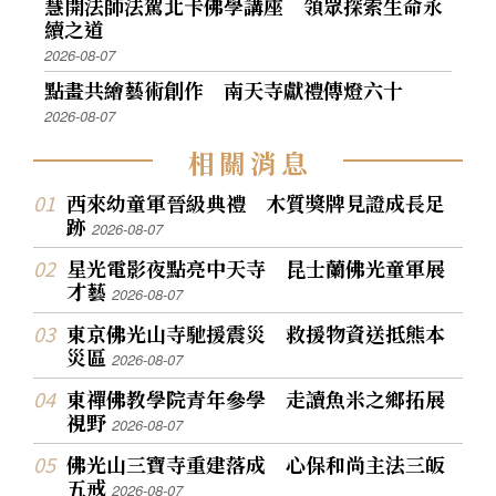
慧開法師法駕北卡佛學講座 領眾探索生命永
續之道
2026-08-07
點畫共繪藝術創作 南天寺獻禮傳燈六十
2026-08-07
相
關
消
息
西來幼童軍晉級典禮 木質獎牌見證成長足
跡
2026-08-07
星光電影夜點亮中天寺 昆士蘭佛光童軍展
才藝
2026-08-07
東京佛光山寺馳援震災 救援物資送抵熊本
災區
2026-08-07
東禪佛教學院青年參學 走讀魚米之鄉拓展
視野
2026-08-07
佛光山三寶寺重建落成 心保和尚主法三皈
五戒
2026-08-07