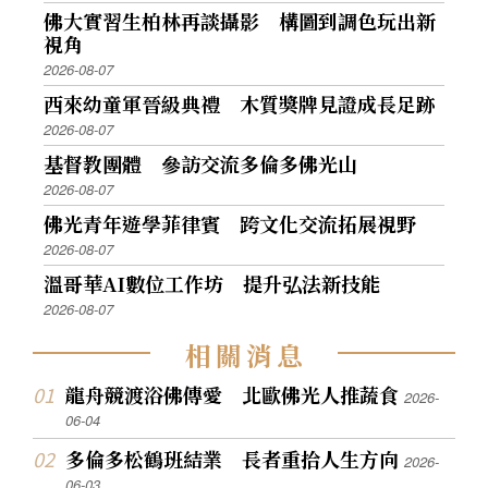
佛大實習生柏林再談攝影 構圖到調色玩出新
視角
2026-08-07
西來幼童軍晉級典禮 木質獎牌見證成長足跡
2026-08-07
基督教團體 參訪交流多倫多佛光山
2026-08-07
佛光青年遊學菲律賓 跨文化交流拓展視野
2026-08-07
溫哥華AI數位工作坊 提升弘法新技能
2026-08-07
相
關
消
息
龍舟競渡浴佛傳愛 北歐佛光人推蔬食
2026-
06-04
多倫多松鶴班結業 長者重拾人生方向
2026-
06-03