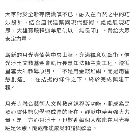
大家對於全新寺院讚嘆不已，融入在自然之中的巧
妙設計，結合唐代建築與現代藝術，處處展現巧
思，大雄寶殿釋迦牟尼佛以「無畏印」，帶給大眾
安定力量。
嶄新的月光寺倚著中央山脈，充滿禪意與藝術，佛
光淨土文教基金會執行長慧知法師主責工程，遵循
星雲大師教導原則，「不是用金錢堆砌，而是用智
慧創造」，在拮据的條件之下，終於完成興建工
程。
月光寺融合藝術人文與教育課程等功能，期成為民
眾心靈休憩與學習成長的所在，靜默中帶著強大力
量，是一方心靈淨土，也歡迎每個人都能在月光寺
駐足休憩，隨處都能感受和諧與歡喜。