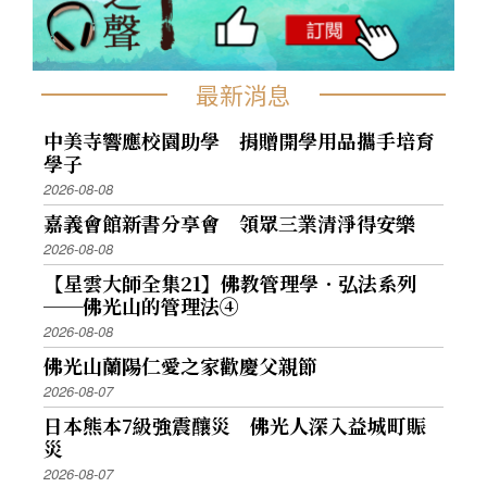
最新消息
中美寺響應校園助學 捐贈開學用品攜手培育
學子
2026-08-08
嘉義會館新書分享會 領眾三業清淨得安樂
2026-08-08
【星雲大師全集21】佛教管理學．弘法系列
──佛光山的管理法④
2026-08-08
佛光山蘭陽仁愛之家歡慶父親節
2026-08-07
日本熊本7級強震釀災 佛光人深入益城町賑
災
2026-08-07