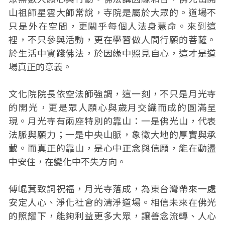
山祖師星雲大師常說，寺院是屬於大眾的。道場不
只是外在空間，更關乎每個人法身慧命。來到這
裡，不只參與活動，更在學習做人間行願的菩薩。
於生活中實踐佛法，於因緣中照見自心，這才是道
場真正的意義。
文化院院長依空法師強調，這一刻，不只是月光寺
的開光，更是眾人願心與歲月交織而成的圓滿呈
現。月光寺有兩座特別的靠山：一是佛光山，代表
法脈與願力；一是中央山脈，象徵大地的厚實與承
載。而真正的靠山，是心中正念與信願，能在動盪
中安住，在變化中不失方向。
傅崐萁致詞祝福，月光寺落成，為東台灣帶來一處
安定人心、淨化社會的清淨道場。相信未來在佛光
的照耀下，能夠利益更多大眾，讓善念流轉、人心