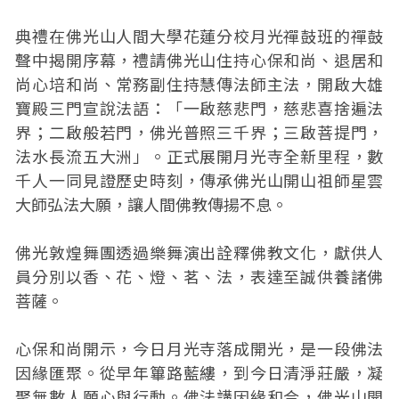
典禮在佛光山人間大學花蓮分校月光禪鼓班的禪鼓
聲中揭開序幕，禮請佛光山住持心保和尚、退居和
尚心培和尚、常務副住持慧傳法師主法，開啟大雄
寶殿三門宣說法語：「一啟慈悲門，慈悲喜捨遍法
界；二啟般若門，佛光普照三千界；三啟菩提門，
法水長流五大洲」。正式展開月光寺全新里程，數
千人一同見證歷史時刻，傳承佛光山開山祖師星雲
大師弘法大願，讓人間佛教傳揚不息。
佛光敦煌舞團透過樂舞演出詮釋佛教文化，獻供人
員分別以香、花、燈、茗、法，表達至誠供養諸佛
菩薩。
心保和尚開示，今日月光寺落成開光，是一段佛法
因緣匯聚。從早年篳路藍縷，到今日清淨莊嚴，凝
聚無數人願心與行動。佛法講因緣和合，佛光山開