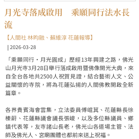
月光寺落成啟用 乘願同行法水長
流
【人間社 林昀融、蘇維淳 花蓮報導】
2026-03-28
「乘願同行‧月光圓成」歷經13年興建之路，佛光
山月光寺3月28日舉行落成啟用暨佛像開光大典，來
自全台各地共2500人祝賀見證，結合藝術人文、公
益關懷的寺院，將為花蓮弘揚的人間佛教開啟全新
篇章。
各界貴賓海會雲集，立法委員傅崐萁、花蓮縣長徐
榛蔚、花蓮縣議會議長張峻，以及多位縣議員、鄉
鎮代表等，友寺諸山長老，佛光山各道場主管、法
師及佛光人、宮廟團體也都前來送上祝福。