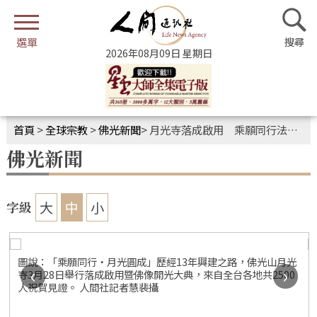
2026年08月09日 星期日
首頁
>
全球宗教
>
佛光新聞
>
月光寺落成啟用 乘願同行法水長流
佛光新聞
大
中
小
字級
圖說：「乘願同行‧月光圓成」歷經13年興建之路，佛光山月光
‹
›
寺3月28日舉行落成啟用暨佛像開光大典，來自全台各地共2500
人祝賀見證。 人間社記者慧裴攝