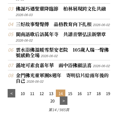
佛誕巧遇聖靈降臨節 柏林展現跨文化共融
2026-06-03
三好故事聲聲傳 品格教育向下扎根
2026-06-02
閩南語歌后訪萬年寺 共譜音樂弘法新樂章
2026-06-02
雲水浴佛溫暖雪梨安老院 105歲人瑞一聲佛
號感動全場
2026-06-02
滿地可素食嘉年華 雨中浴佛顯法喜
2026-06-02
金門佛光童軍團8週年 寄明信片給兩年後的
自己
2026-06-02
10
11
12
13
14
15
16
17
18
19
20
第14 / 985頁