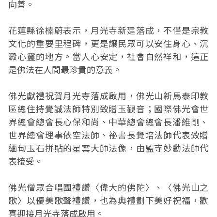
向善。
花蓮縣徐榛蔚表示，月光寺新建落成，不僅是宗教
文化的重要里程碑，更是讓民眾可以安住身心、沉
澱心靈的地方。當人心安定，社會自然祥和，這正
是佛法在人間最珍貴的意義。
佛光獻禮祝賀月光寺落成啟用，佛光山新馬泰印教
區總住持覺誠法師特別致贈玉觀音；國際佛光會世
界總會總會長心保和尚、中華總會總會長潘維剛、
世界總會理事依空法師、祕書長覺培法師代表致贈
緬甸玉石拼貼的星雲大師法像，由監寺妙勳法師代
表接受。
佛光僧眾合唱團禮讚〈偉大的佛陀〉、〈佛光山之
歌〉以優美歌聲禮讚，也為典禮劃下美好祝福，歡
喜迎接月光寺落成啟用。