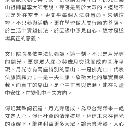
山祖師星雲大師常說，寺院是屬於大眾的。道場不
只是外在空間，更關乎每個人法身慧命。來到這
裡，不只參與活動，更在學習做人間行願的菩薩。
於生活中實踐佛法，於因緣中照見自心，這才是道
場真正的意義。
文化院院長依空法師強調，這一刻，不只是月光寺
的開光，更是眾人願心與歲月交織而成的圓滿呈
現。月光寺有兩座特別的靠山：一是佛光山，代表
法脈與願力；一是中央山脈，象徵大地的厚實與承
載。而真正的靠山，是心中正念與信願，能在動盪
中安住，在變化中不失方向。
傅崐萁致詞祝福，月光寺落成，為東台灣帶來一處
安定人心、淨化社會的清淨道場。相信未來在佛光
的照耀下，能夠利益更多大眾，讓善念流轉、人心