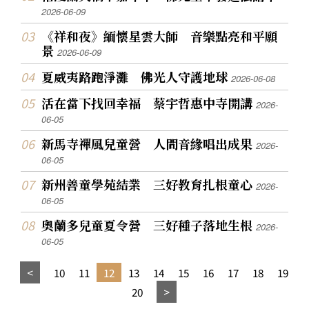
2026-06-09
《祥和夜》緬懷星雲大師 音樂點亮和平願
景
2026-06-09
夏威夷路跑淨灘 佛光人守護地球
2026-06-08
活在當下找回幸福 蔡宇哲惠中寺開講
2026-
06-05
新馬寺禪風兒童營 人間音緣唱出成果
2026-
06-05
新州善童學苑結業 三好教育扎根童心
2026-
06-05
奧蘭多兒童夏令營 三好種子落地生根
2026-
06-05
10
11
12
13
14
15
16
17
18
19
20