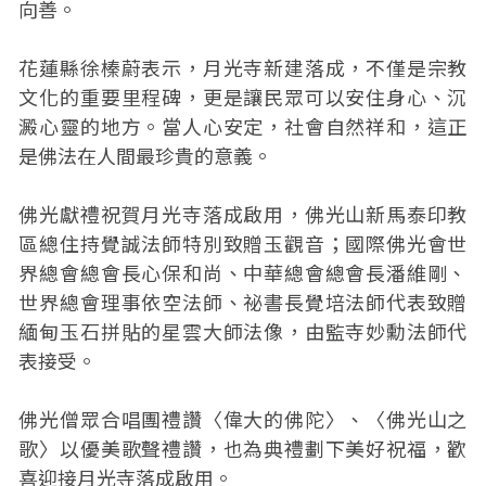
向善。
花蓮縣徐榛蔚表示，月光寺新建落成，不僅是宗教
文化的重要里程碑，更是讓民眾可以安住身心、沉
澱心靈的地方。當人心安定，社會自然祥和，這正
是佛法在人間最珍貴的意義。
佛光獻禮祝賀月光寺落成啟用，佛光山新馬泰印教
區總住持覺誠法師特別致贈玉觀音；國際佛光會世
界總會總會長心保和尚、中華總會總會長潘維剛、
世界總會理事依空法師、祕書長覺培法師代表致贈
緬甸玉石拼貼的星雲大師法像，由監寺妙勳法師代
表接受。
佛光僧眾合唱團禮讚〈偉大的佛陀〉、〈佛光山之
歌〉以優美歌聲禮讚，也為典禮劃下美好祝福，歡
喜迎接月光寺落成啟用。