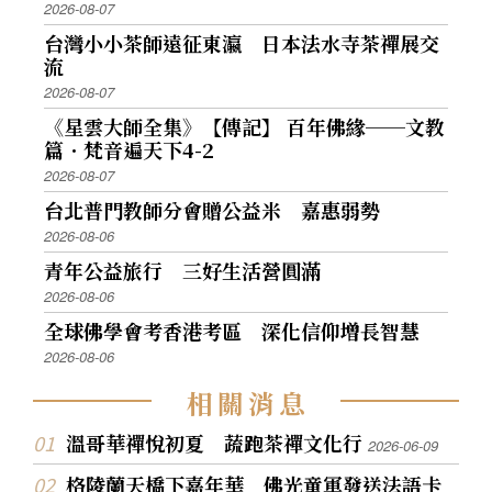
2026-08-07
台灣小小茶師遠征東瀛 日本法水寺茶禪展交
流
2026-08-07
《星雲大師全集》【傳記】 百年佛緣──文教
篇．梵音遍天下4-2
2026-08-07
台北普門教師分會贈公益米 嘉惠弱勢
2026-08-06
青年公益旅行 三好生活營圓滿
2026-08-06
全球佛學會考香港考區 深化信仰增長智慧
2026-08-06
相
關
消
息
溫哥華禪悅初夏 蔬跑茶禪文化行
2026-06-09
格陵蘭天橋下嘉年華 佛光童軍發送法語卡