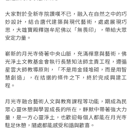
大家對於全新寺院讚嘆不已，融入在自然之中的巧
妙設計，結合唐代建築與現代藝術，處處展現巧
思，大雄寶殿釋迦牟尼佛以「無畏印」，帶給大眾
安定力量。
嶄新的月光寺倚著中央山脈，充滿禪意與藝術，佛
光淨土文教基金會執行長慧知法師主責工程，遵循
星雲大師教導原則，「不是用金錢堆砌，而是用智
慧創造」，在拮据的條件之下，終於完成興建工
程。
月光寺融合藝術人文與教育課程等功能，期成為民
眾心靈休憩與學習成長的所在，靜默中帶著強大力
量，是一方心靈淨土，也歡迎每個人都能在月光寺
駐足休憩，隨處都能感受和諧與歡喜。