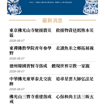
最新消息
東京佛光山寺馳援震災 救援物資送抵熊本災
區
2026-08-07
東禪佛教學院青年參學 走讀魚米之鄉拓展視
野
2026-08-07
德州韓國普賢寺落成 體現世界宗教一家親
2026-08-07
中華佛光童軍泰北交流 追尋星雲大師弘法足
跡
2026-08-07
佛光山三寶寺重建落成 心保和尚主法三皈五
戒