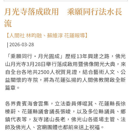
月光寺落成啟用 乘願同行法水長
流
【人間社 林昀融、蘇維淳 花蓮報導】
2026-03-28
「乘願同行‧月光圓成」歷經13年興建之路，佛光
山月光寺3月28日舉行落成啟用暨佛像開光大典，來
自全台各地共2500人祝賀見證，結合藝術人文、公
益關懷的寺院，將為花蓮弘揚的人間佛教開啟全新
篇章。
各界貴賓海會雲集，立法委員傅崐萁、花蓮縣長徐
榛蔚、花蓮縣議會議長張峻，以及多位縣議員、鄉
鎮代表等，友寺諸山長老，佛光山各道場主管、法
師及佛光人、宮廟團體也都前來送上祝福。