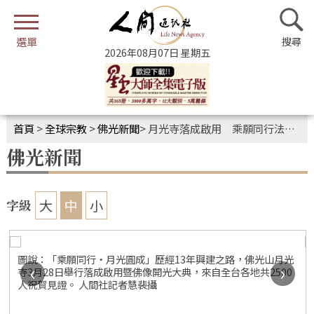
2026年08月07日 星期五
首頁
>
全球宗教
>
佛光新聞
>
月光寺落成啟用 乘願同行法水長流
佛光新聞
大
中
小
字級
圖說：佛光山住持心保和尚致詞，感謝大眾齊心完成月光寺工
‹
›
程。 人間社記者彭日清攝