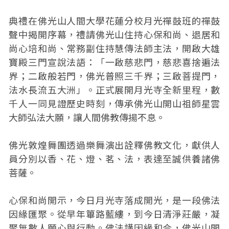
典禮在佛光山人間大學花蓮分校月光禪鼓班的禪鼓
聲中揭開序幕，禮請佛光山住持心保和尚、退居和
尚心培和尚、常務副住持慧傳法師主法，開啟大雄
寶殿三門宣說法語：「一啟慈悲門，慈悲喜捨遍法
界；二啟般若門，佛光普照三千界；三啟菩提門，
法水長流五大洲」。正式展開月光寺全新里程，數
千人一同見證歷史時刻，傳承佛光山開山祖師星雲
大師弘法大願，讓人間佛教傳揚不息。
佛光敦煌舞團透過樂舞演出詮釋佛教文化，獻供人
員分別以香、花、燈、茗、法，表達至誠供養諸佛
菩薩。
心保和尚開示，今日月光寺落成開光，是一段佛法
因緣匯聚。從早年篳路藍縷，到今日清淨莊嚴，凝
聚無數人願心與行動。佛法講因緣和合，佛光山開