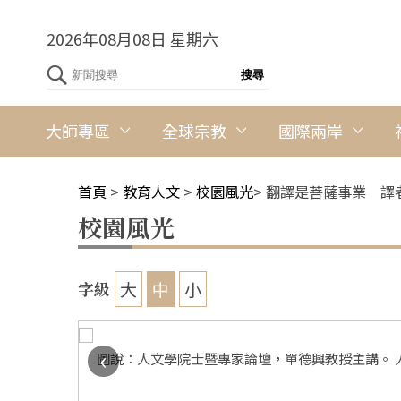
2026年08月08日 星期六
大師專區
全球宗教
國際兩岸
首頁
>
教育人文
>
校園風光
>
翻譯是菩薩事業 譯
校園風光
大
中
小
字級
‹
佛光大學外
圖說：人文學院士暨專家論壇，單德興教授主講。 
記者陳昱