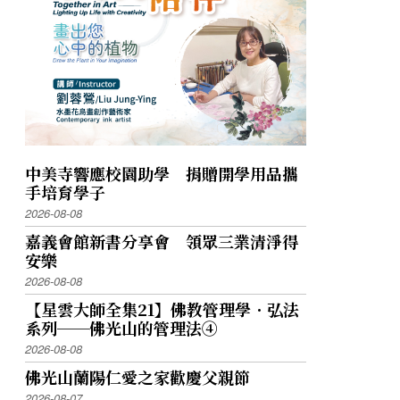
中美寺響應校園助學 捐贈開學用品攜
手培育學子
2026-08-08
嘉義會館新書分享會 領眾三業清淨得
安樂
2026-08-08
【星雲大師全集21】佛教管理學．弘法
系列──佛光山的管理法④
2026-08-08
佛光山蘭陽仁愛之家歡慶父親節
2026-08-07