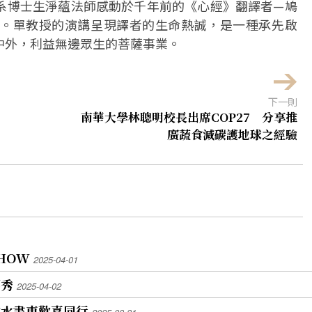
系博士生淨蘊法師感動於千年前的《心經》翻譯者—鳩
。單教授的演講呈現譯者的生命熱誠，是一種承先啟
中外，利益無邊眾生的菩薩事業。
下一則
南華大學林聰明校長出席COP27 分享推
廣蔬食減碳護地球之經驗
HOW
2025-04-01
藝秀
2025-04-02
雲水書車歡喜同行