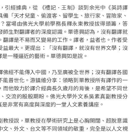
，引經據典，從 《禮記．王制》談到余光中《英詩譯
具備「天才兒童、偷渡客、留學生、旅行家、冒險家、
？當場由佛光大學前學務長釋永東教授拔得頭籌，答
發師生對翻譯者的深度認識。單德興認為，沒有翻譯就
。翻譯是不易而又變易的工作。譯者，益者也。作者受
受益最大。更提出：「沒有翻譯，就沒有世界文學；沒
譯是一種逼近的藝術。單德興如是說。
譯佛經不能傳入中國，乃至廣被全世界；沒有翻譯各國
不能普世化。游鎮維分享：領略到單教授所有譯作的一
，而他致力於譯介經典長久歲月的背後，是希望不同世
、交流的殷殷期盼。佛光大學外文系吳素真副教授分
真是非常有高度與深度的一堂人文素養講座。
副教授說，單教授在學術研究上是心胸開闊、超脫意識
中文、外文、台文等不同領域的敬重，完全是以人文視