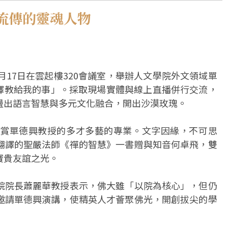
流傳的靈魂人物
月17日在雲起樓320會議室，舉辦人文學院外文領域單
譯教給我的事」。採取現場實體與線上直播併行交流，
盪出語言智慧與多元文化融合，開出沙漠玫瑰。
賞單德興教授的多才多藝的專業。文字因緣，不可思
翻譯的聖嚴法師《禪的智慧》一書贈與知音何卓飛，雙
寶貴友誼之光。
院院長蕭麗華教授表示，佛大雖「以院為核心」，但仍
邀請單德興演講，使精英人才薈聚佛光，開創拔尖的學