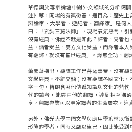
單德興於專家論壇中對外文領域的分析精闢
注》等，開場的有獎徵答，題目為：歷史上
辯論家、大學者、遊記者、翻譯家」是何人
曰：「玄奘三藏法師」，現場氣氛熱鬧，引
沒有經典，佛經不就是如此？譯者，易者也
益，讀者受益，雙方文化受益，而譯者本人
有翻譯，就沒有普世經典」。譯無全功，翻
蕭麗華指出，翻譯工作是菩薩事業，沒有翻
文學經典，不能交融；沒有翻譯各國文化，
字一句，皆飽含著他傳遞知識與文化的熱忱
代的讀者，能經由他的翻譯，達到相互溝通
享，翻譯專業可以豐富譯者的生命層次，這
另外，佛光大學中國文學與應用學系林以衡
形態的學者，同時又嚴以律己，因此能受到