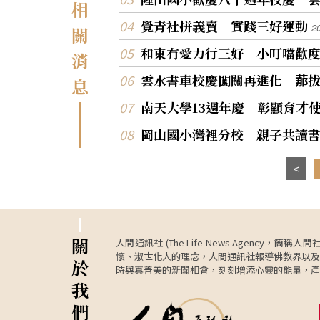
相
覺青社拼義賣 實踐三好運動
2
關
和東有愛力行三好 小叮噹歡
消
雲水書車校慶闖關再進化 𦰡
息
南天大學13週年慶 彰顯育才
岡山國小灣裡分校 親子共讀
關
人間通訊社 (The Life News Age
懷、淑世化人的理念，人間通訊社報導佛教界以及
於
時與真善美的新聞相會，刻刻增添心靈的能量，產
我
們