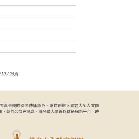
10 / 98頁
更肩負人間真善美的國際傳播角色。秉持創辦人星雲大師人文關
知、慈善公益等訊息，讓閱聽大眾得以透過網路平台，時