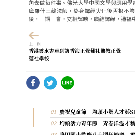
角去做每件事。佛光大學中國文學與應用學
摩羅什三藏法師，終身譯經火化後舌根不壞
後，一期一會，交相輝映，廣結譯緣，造福
上一則
香港雲水書車到訪香海正覺蓮社佛教正覺
蓮社學校
慶祝兒童節 均頭小藝人才藝S
均頭活力青年節 青春洋溢才
隆田國小歡慶八十週年校慶 