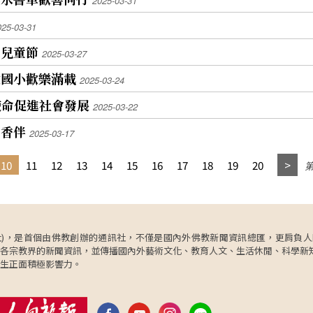
2025-03-31
025-03-31
度兒童節
2025-03-27
拔國小歡樂滿載
2025-03-24
使命促進社會發展
2025-03-22
書香伴
2025-03-17
10
11
12
13
14
15
16
17
18
19
20
第
ncy，簡稱人間社)，是首個由佛教創辦的通訊社，不僅是國內外佛教新聞資訊總匯，
各宗教界的新聞資訊，並傳播國內外藝術文化、教育人文、生活休閒、科學新
生正面積極影響力。