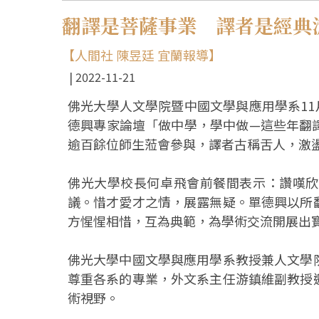
翻譯是菩薩事業 譯者是經典
【人間社 陳昱廷 宜蘭報導】
2022-11-21
佛光大學人文學院暨中國文學與應用學系11
德興專家論壇「做中學，學中做—這些年翻
逾百餘位師生蒞會參與，譯者古稱舌人，激
佛光大學校長何卓飛會前餐間表示：讚嘆欣
議。惜才愛才之情，展露無疑。單德興以所
方惺惺相惜，互為典範，為學術交流開展出
佛光大學中國文學與應用學系教授兼人文學
尊重各系的專業，外文系主任游鎮維副教授
術視野。