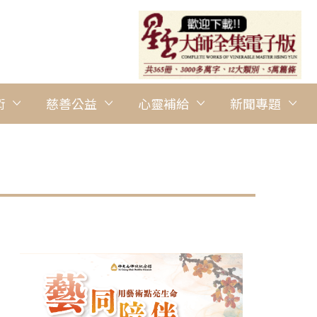
術
慈善公益
心靈補給
新聞專題
圖說：人文學院士暨專家論壇，單德興教授主講。 人間社記者王柏