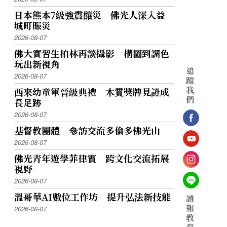
日本熊本7級強震釀災 佛光人深入益
城町賑災
2026-08-07
佛大實習生柏林再談攝影 構圖到調色
玩出新視角
追
2026-08-07
蹤
我
西來幼童軍晉級典禮 木質獎牌見證成
們
長足跡
2026-08-07
基督教團體 參訪交流多倫多佛光山
2026-08-07
佛光青年遊學菲律賓 跨文化交流拓展
視野
2026-08-07
溫哥華AI數位工作坊 提升弘法新技能
讀
報
2026-08-07
教