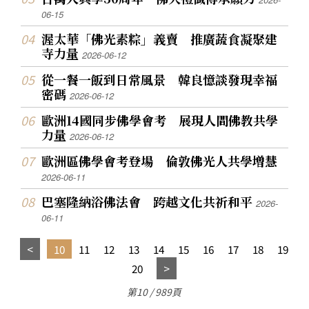
06-15
渥太華「佛光素粽」義賣 推廣蔬食凝聚建
寺力量
2026-06-12
從一餐一飯到日常風景 韓良憶談發現幸福
密碼
2026-06-12
歐洲14國同步佛學會考 展現人間佛教共學
力量
2026-06-12
歐洲區佛學會考登場 倫敦佛光人共學增慧
2026-06-11
巴塞隆納浴佛法會 跨越文化共祈和平
2026-
06-11
10
11
12
13
14
15
16
17
18
19
20
第10 / 989頁