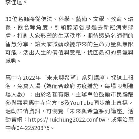
李佳達。
30位名師將從佛法、科學、藝術、文學、教育、環
保、飲食等角度，引領聽眾省思過去新冠病毒肆
虐，打亂大家形塑的生活秩序，期待透過名師們的
智慧分享，讓大家微觀改變帶來的生命力量與無限
可能，活出人生的價值與意義，找回最初的勇氣與
感動。
惠中寺2022年「未來與希望」系列講座，採線上報
名，免費入場（為配合政府防疫措施，每場限制進
場人數），由於名額有限，主辦單位鼓勵市民踴躍
參與觀看惠中寺官方FB及YouTube同步線上直播。
活動詳情資訊，可瀏覽「未來與希望系列講座」活
動官網：https://huichung2022.conf.tw，或電洽惠
中寺04-22520375。