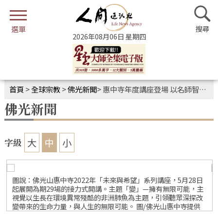
2026年08月06日 星期四
首頁
>
全球宗教
>
佛光新聞
>
惠中寺年度講座登場 以名師智慧守護大眾心靈
佛光新聞
大
中
小
字級
圖說：佛光山惠中寺2022年「未來與希望」系列講座，5月28日
起展開為期29場的接力式開講。主題「變」—擁有無限可能，主
視覺以生長在環境異常殘酷的非洲肺魚為主題，引領聽眾深探改
變帶來的生命力量，與人生的無限可能。 圖/佛光山惠中寺提供