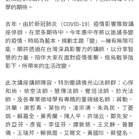
學的期待。
去年，由於新冠肺炎（COVID-19）疫情影響導致講
座停辦，在眾多期待中，今年惠中寺將以詭譎多變
的疫情、時局為藍本，規劃主題「變」—擁有無限可
能，期許透過在台灣深具影響力的講師，以分享智
慧的力量，陪伴大家在面對疫情衝擊、俄烏戰爭陰
影下，所帶來的生活改變。
此次講座講師陣容，特別邀請佛光山法師群：心保
和尚、依空法師、慧傳法師、覺培法師、妙光法
師，及各專業領域學有專精的重磅級名師：蔣勳、
洪蘭、謝哲青、葉怡均、凌宗湧、朱為民、丁菱
娟、蘇嘉全、黃秀蘭、陳人平、許瑞云、鄭先安、
許亞芬、彥寬、李佳芬、譚敦慈、王文靜、曾寶
儀、王瑞芹、賴佩霞、艾爾文、黃國珍、蔡璧名、