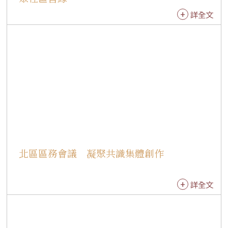
朝服，現今僅於天皇即位大典或皇族婚禮等重大
詳全文
國家慶典中穿著。 「十二單」的特色在於多層次
色彩搭配，藉由不同色階展現四季流轉與自然之
美。然而，所謂「十二單」並非固定12層，而是
形容層數繁複，通常由長袴、小袖、單、五衣、
打衣、表著、唐衣、裳等約10至12件純絲綢服飾
組成，整套重量可達20公斤。 在茶道學習方面，
則由日本茶道清和會黑川靜江老師親自授課，指
導小小茶師體驗傳統日本抹茶的沖泡與品飲儀
軌。深耕茶道與花道數十年的黑川靜江，在群馬
縣澀川市創立「清和會」文化教室，擁有45年以
北區區務會議 凝聚共識集體創作
上茶道教學經驗與40多年花道教學歷史。 黑川靜
江精通日本兩大茶文化體系──「裏千家抹茶
道」與「煎茶道東阿部流」。前者講究綿密泡沫
詳全文
與嚴謹點茶禮儀，後者則以茶葉沖泡散茶，展現
截然不同的茶藝美學。此外，黑川老師也是日本
著名插花流派「小原流」指導老師，常將花道與