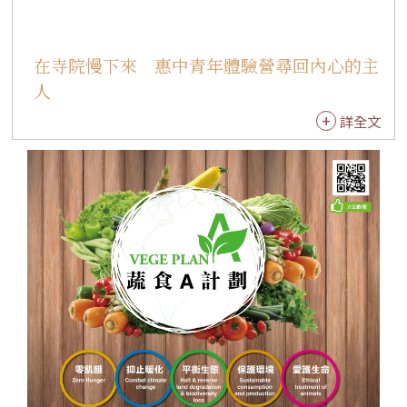
就一場台日文化交融的深刻盛宴。 法水寺滿綸法
師開示指出，禪不只是在圃團上，更存在於日常
在寺院慢下來 惠中青年體驗營尋回內心的主
生活的行住坐臥之間。小小茶師十年來堅持「制
人
心一處，無事不辦；以茶供養，廣結善緣」的精
神令人讚歎，也相信孩子們未來將更懂得回饋社
詳全文
會、照顧大眾，展現無量成就。 依潤法師表示，
此次日本之行不僅是異國取經，更是一場深刻的
修心旅程。茶道學習沒有畢業，唯有持續深化與
沉澱，不斷汲取新知並體驗在地文化，才是旅行
與學習最珍貴的意義。期許小小茶師能將此行所
見化為成長養分，懷抱感恩與柔軟之心，在茶道
歲月中堅定前行，成為兼具國際視野與智慧的新
時代茶人。