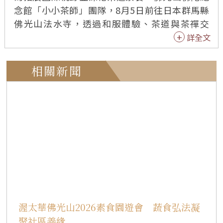
念館「小小茶師」團隊，8月5日前往日本群馬縣
佛光山法水寺，透過和服體驗、茶道與茶禪交
流，親身感受日本「一期一會」精神，展現台灣
詳全文
茶藝學子的優雅修養與文化學習力。 佛館「小小
茶師」交流團一行37人，由佛陀紀念館副館長依
相關新聞
潤法師、佛館法務處執行長覺霖法師、「茶禪一
味」輔導法師能曉法師帶領，前往日本佛光山法
水寺，深入體驗日本傳統文化，展現台灣茶藝學
子的謙和態度與學習熱忱。 和服體驗 認識禮儀
之美 活動特別邀請「小林和服學院」（小林きも
の学院）院長小林正江親自為小小茶師及家長穿
著傳統和服與浴衣，從穿搭細節中引導大家體會
日本對禮儀、端莊與優雅的極致追求。 小林正江
長期致力於和服文化推廣，並經常展示與教授日
本傳統「十二單」等貴族服飾及茶道禮儀。所謂
渥太華佛光山2026素食園遊會 蔬食弘法凝
「十二單」是日本平安時代貴族女性最高禮制的
聚社區善緣