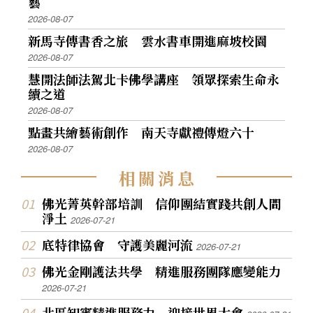
藝
2026-08-07
新馬寺傳書香之旅 雲水書車開進麻坡校園
2026-08-07
慧開法師法駕北卡佛學講座 領眾探索生命永
續之道
2026-08-07
點畫共繪藝術創作 南天寺獻禮傳燈六十
2026-08-07
相
關
消
息
佛光菁英幹部培訓 信仰團結實踐共創人間
淨土
2026-07-21
底特律協會 守護美麗河流
2026-07-21
佛光金剛護法共學 精進服務團隊應變能力
2026-07-21
北區知賓精進服務力 迎接世界大會