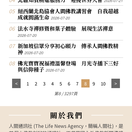
2026-07-21
紐西蘭北島協會人間佛教講習會 自我超越
成就圓滿生命
2026-07-20
法水寺禪修暨和菓子體驗 展現生活禪意
2026-07-20
新加坡信眾分享初心願力 傳承人間佛教精
神
2026-07-20
佛光寶寶祝福禮溫馨登場 月光寺播下三好
與信仰種子
2026-07-20
1
2
3
4
5
6
7
8
9
10
第8 / 3297頁
關
於
我
們
人間通訊社 (The Life News Agency，簡稱人間社)，是