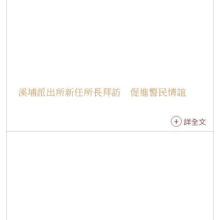
茶道結合，呈現日本傳統茶室插花（茶花）的雅
致意境。 覺霖法師表示，小小茶師在佛陀紀念館
已學習宋代點茶，帶著這份歷史背景來到法水
寺，更能感受到中華茶文化傳入日本後所發展出
的在地特色與風貌。孩子們不僅親身體驗日本茶
道「一期一會」的精神，也深刻學習當地獨特的
文化美感與禮儀細節。 茶禪交流 展現奉茶風範
溪埔派出所新任所長拜訪 促進警民情誼
佛館「小小茶師」團隊日前剛歡慶成立十周年，
小小茶師們長期於佛陀紀念館雙閣樓人文空間薰
詳全文
習，深諳茶道中「靜心、用心、細心、耐心」的
核心價值。從小在嚴謹威儀中學會沉澱自我，並
在泡茶與奉茶之間體會「遇緣皆是師」的感恩心
態。 交流團當晚並於法水寺五觀堂舉辦溫馨茶
會，由小小茶師自行擺設茶席、溫杯備器，從懸
壺高沖到端茶奉茶，舉手投足皆展現台灣茶道的
優雅修養與沉穩氣質。孩子們更將白天在日本學
習到的文化尊重，融入中式茶藝奉茶儀式中，成