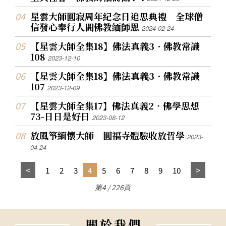
唐捐，總算為佛教東傳中國兩千年，豎起輝煌燦
爛的里程碑。 那一次，全團就有一百多人，馬不
星雲大師圓寂周年紀念日追思典禮 全球僧
信發心奉行人間佛教緬師恩
停蹄走遍歐洲七個國家、做了十一場的演出。我
2024-02-24
們為了節省經費，特別選擇較便宜的夜班飛機，
【星雲大師全集18】佛法真義3．佛教常識
108
旅途勞頓，加上氣候的不適應，雖然幾乎所有人
2023-12-10
都生病了，但不見有人抱怨。只要一上台，大家
【星雲大師全集18】佛法真義3．佛教常識
全都忘了病痛，精神抖擻地唱誦。在陌生的西方
107
2023-12-09
國度，佛教梵唄前所未聞，團員們主動地走上街
【星雲大師全集17】佛法真義2‧佛學思想
頭，遞送節目單，向人介紹什麼是梵唄，邀請他
73-日日是好日
2023-08-12
們來欣賞。 讚頌團參訪德國天主教的科隆大教堂
放風箏緬懷大師 圓福寺體驗收放哲學
2023-
時，他們在教堂即興演唱一曲，吸引了各國人士
04-24
的目光，也是希有難得的經驗。歐洲之行在世界
知名的德國柏林愛樂廳最後一場演出時，竟然有
1
2
3
4
5
6
7
8
9
10
百分之八十的觀眾都是當地人，既聽不懂中文又
第4 / 226頁
非佛教徒。在他們聽到梵唄的那一刻，不但自然
流下眼淚，還自動站起、掌聲不斷，真是證明了
人人皆有佛性。連奧地利總理及部長級官員都來
關
於
我
們