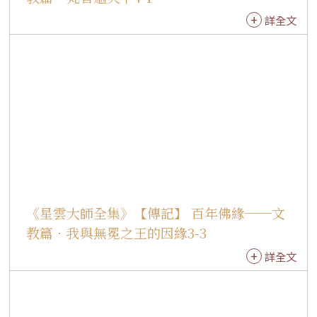
姿，以及台北市立國樂團優美的演奏旋律，融和
詳全文
梵唄、舞蹈、國樂的佛教藝術展現，加上背景幻
燈投影片的效果，表現出宗教莊嚴祥和的氣氛。
同年，我在台北國父紀念館講《六祖壇經》，也
邀請台北市立國樂團一同演出，運用佛教梵唄
《大悲懺》、〈念佛組曲〉、〈叩鐘偈〉等二十
多首不同曲調，帶領與會大眾唱頌《壇經》偈
語，以深入淺出的方式，讓聞法者認識《壇經》
中行解並重的要義。 悠揚梵音滿人間 1995年在澳
洲，有國際佛光會澳洲昆士蘭協會與佛光山中天
寺聯合主辦「尊重與包容梵唄音樂會」，於澳洲
《星雲大師全集》【傳記】 百年佛緣──文
布里斯本市政府音樂廳舉行，演出者均為佛光山
法師、信眾、佛光會員、澳籍佛光之友，以及昆
教篇．我與無冕之王的因緣3-3
士蘭音樂學院的學生參與。 布里斯本市長代表比
詳全文
揚奇及洛根市長戈利上台致辭時，都表示非常贊
同「尊重與包容」的意境，也很歡迎華人到澳洲
來，尤其，中天寺所表現出來的社教功能，實在