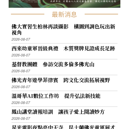
尼及台灣等地人士，都紛紛前往參與盛會。 1998
年在澳洲雪梨，國際佛光會雪梨協會及佛光山南
最新消息
天寺舉辦「有情有義滿人間」音樂弘法大會，邀
請台北市立國樂團附設市民國樂團、紐西蘭青年
佛大實習生柏林再談攝影 構圖到調色玩出新
視角
會、南天寺、中天寺法師、信眾聯合演出。這場
2026-08-07
音樂饗宴，為澳洲佛教弘法開創歷史新頁，也促
西來幼童軍晉級典禮 木質獎牌見證成長足跡
成2000年佛教梵樂登上國際雪梨歌劇院的因緣。
2026-08-07
1998這一年，「佛光山梵唄讚頌團」首度在北美
基督教團體 參訪交流多倫多佛光山
洲演出，融和東西文化藝術的「梵音樂舞文化藝
2026-08-07
術饗宴」，分別在美加地區巡迴三場。此次公
佛光青年遊學菲律賓 跨文化交流拓展視野
演，由佛光山美洲梵唄讚頌團唱誦梵唄，佛光青
2026-08-07
少年交響樂團演奏佛教音樂，台北芭蕾舞團表演
溫哥華AI數位工作坊 提升弘法新技能
典雅的禮讚舞及禪舞。此結合中國傳統梵音與西
2026-08-07
方管弦樂的演出，讓西方人士耳目一新。 同年，
鳳山講堂讀報培訓 讓孩子愛上閱讀妙方
佛光山東京別院及國際佛光會東京協會主辦，由
2026-08-07
「佛光山梵唄讚頌團」以及日本讚禱歌詠合唱團
合作，首登日本的音樂舞台，在享譽國際的東京
星光電影夜點亮中天寺 昆士蘭佛光童軍展才