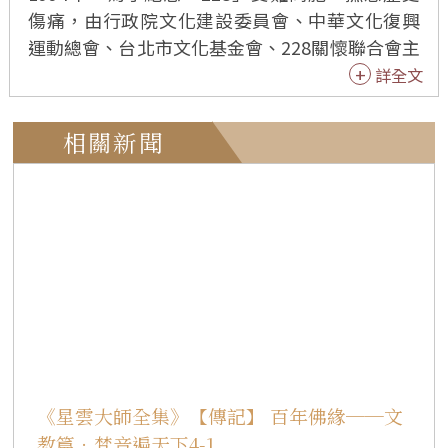
傷痛，由行政院文化建設委員會、中華文化復興
運動總會、台北市文化基金會、228關懷聯合會主
辦，台北市立國樂團承辦，在台北國家音樂廳舉
詳全文
行「228紀念音樂會」，希望國人從這次歷史事件
的教訓中，深思反省，畢竟「冤家宜解不宜
相關新聞
結」，應當學習真正的愛與寬容。 除了安排和此
一事件有關的樂曲外，並由佛光山叢林學院二百
名僧眾演唱梵唄祈福祝禱。由孫越、葉菊蘭一起
主持，邀請洪淑苓、鄭仁榮、廖瓊枝、吳文修、
湯慧茹等藝術家演唱，以及師大音樂系交響樂
團、音契合唱管絃樂團、實驗合唱團、台北市立
國樂團、台北市立國樂團附設青年國樂團共同演
出。 1995年的「禮讚十方佛‧梵音樂舞」佛教藝
術盛會，分別於台北國家戲劇院、高雄市立文化
中心進行六場演出。這次演出由二百位僧眾及一
《星雲大師全集》【傳記】 百年佛緣──文
百位在家同學，配合台北民族舞蹈團曼妙的舞
教篇．梵音遍天下4-1