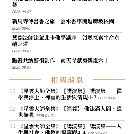
藝
三多利音樂廳演出「華麗的宗教音樂世界」。邀
2026-08-07
請著名的ニュ─フィルハ─モニック管弦樂團伴
新馬寺傳書香之旅 雲水書車開進麻坡校園
奏，開啟中日佛教史話的新頁。 這一次演出後，
2026-08-07
另外也和日本高野山聲明之會，共同在大阪郵便
慧開法師法駕北卡佛學講座 領眾探索生命永
儲金會館，首次舉辦「中日梵唄音樂」特別公
續之道
演，以梵唄詠讚的形式，為中日親善，也為東亞
2026-08-07
文明的繁榮演唱，贏得大眾熱烈的喝采。 同年，
點畫共繪藝術創作 南天寺獻禮傳燈六十
又再次於紅磡香港體育館第十度佛學講座，同時
2026-08-07
舉辦「梵音樂舞梵唄音樂會」。這一年佛光山梵
相
關
消
息
唄讚頌團在台灣、澳洲、北美、日本、香港，同
時開展梵唄弘化。 輝煌燦爛的里程碑 1999年8月3
《星雲大師全集》【講演集】 講演集──禪
1日，李總統登輝先生親臨佛光山，為即將前往歐
學與淨土．禪堂的生活與清規4-2
2025-09-03
洲巡迴弘法公演一個月的「天籟之音──佛光山
《星雲大師全集》【經義】 佛法滿人間．應
梵唄讚頌團」授旗；同時，宣布佛誕節為國定假
世無畏
2025-04-21
日，並與母親節同日慶祝。多年來，教界法師、
《星雲大師全集》【講演集】 講演集──人
大德如昭慧法師、沈智慧等人的奔走請命，功不
生與社會．佛教的福壽觀4-4
2024-12-20