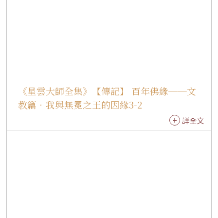
是洛根市的光榮。 這是梵唄音樂會首次在澳洲表
演，多元性的節目內容，造成極大的回響，這是
成功的宗教文化交流。前來觀賞的貴賓還有：伊
普斯威治市長代表肯恩、邦德大學威爾森院長、
約翰保羅國際學院雷默斯副院長、聯邦議員路
德、台灣在澳協會陳博文會長、台友會黃中東會
長、慈暉婦聯會黃美智會長、黃金海岸台灣同鄉
《星雲大師全集》【傳記】 百年佛緣──文
會呂武吉會長、華人宗親會季遜標會長等多人。 1
教篇．我與無冕之王的因緣3-2
996年，為慶祝佛光山開山三十周年，在香港一連
詳全文
三天佛經講座圓滿後，國際佛光會香港協會和佛
香講堂首度在紅磡香港體育館，舉行「梵音海潮
音」梵唄音樂會。由佛光山一百二十位法師為
主，與國際知名鋼琴家、歌星以及香港交響樂團
伴奏，在主持人李香琴、曾志偉、顧紀筠的貫串
下，整場音樂會生動活潑，讓人回味再三。 特別
是初聞梵唄音樂的香港民眾，在音樂會結束後，
許多人還留在會場捨不得走，甚至，有人建議梵