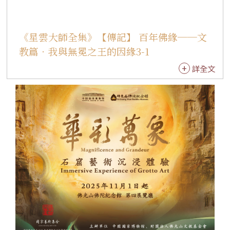
唄音樂會可以到全世界巡迴表演；可見，大家對
梵唄音樂的肯定。這次梵唄音樂會的演出，同時
《星雲大師全集》【傳記】 百年佛緣──文
為經常舉辦各式演唱會的紅磡香港體育館，寫下
教篇．我與無冕之王的因緣3-1
不同音樂演出的歷史。從此，莊嚴悠揚的梵音，
年年飄揚於香江。 同年，我為了籌募佛光大學建
詳全文
校基金，分別於台北國家戲劇院、台中中山堂、
台南市立文化中心等，舉辦六場「莊嚴淨土‧梵
音樂舞音樂會」。這次參與活動的表演單位，除
了佛光山叢林學院兩百位法師外，還有敦煌古典
樂集、台北市立國樂團及高雄市實驗國樂團等共
同助陣。 1997年，我應邀赴新加坡國家室內體育
館講演《大寶積經》，每場講演前，均由佛光山
叢林學院一百二十位僧眾，以及台北市立國樂團
和普門寺舞蹈班，共同表演梵音樂舞，創下當地
宗教弘法的新模式。承蒙大家的愛戴，除了新加
坡居民外，澳洲、菲律賓、泰國、馬來西亞、印