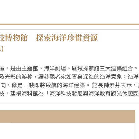
技博物館 探索海洋珍惜資源
導】
區，是由主題館、海洋劇場、區域探索館三大建築組合。
及光影的游移，讓參觀者宛如置身深海的海洋意象；海洋
築。 館長陳素芬表示，國立海洋科技博物館是一所結合海洋教育與
技，建構海科館為「海洋科技發展與海洋教育觀光休憩園
使命 【常設展】 一、主題館內有八個展示廳，分別是「船舶與海洋
境廳」、「兒童廳」、「深海影像廳」、「深海展示廳」
建造及港口規劃
距離體察船運與人類生活、經濟發展密切關係，透過互動