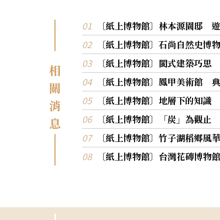
「影像焦慮」，展期2019/07/20~2019/09/22。
19數位藝術創作案「羅禾淋：如果這是全球監
〔紙上博物館〕林本源園邸 
心」，展期2019/07/17 ~ 2019/09/22。 館長—林
志明 國立台北教育大學藝術與造形設計學系專任教
〔紙上博物館〕石尚自然史博
授林志明，於2018年月10月接任為第8任館長
是法國高等社會科學研究院文學藝術語言科學
〔紙上博物館〕閩式建築巧思
相
士，主要研究影像、美學及法國當代思潮。著
〔紙上博物館〕鳳甲美術館 
《複多與張力：論攝影史與攝影肖像》及《古
關
代瘋狂史：譯者導讀別冊》。 曾獲國科會補助大專
〔紙上博物館〕地層下的知識
校院獎勵特殊優秀人才。所策劃之「故宮未來
消
館」也榮獲年度美國博物館協會繆思獎「多媒
〔紙上博物館〕「炭」為觀止
息
置」項目銀牌獎，更曾策劃許多藝術展覽，如
當代藝術館2011年威尼斯雙年展謝春德個展「
〔紙上博物館〕竹子湖稻鄉風
的盛宴」及其2012年返台展。 文化部長鄭麗君表
示，林志明是目前聯合國教科文組織國際藝評
〔紙上博物館〕台灣花磚博物
會總會國際理事、台灣分會理事長，更是台灣
的策展人、藝評人與譯者，相信以其深厚的學
國際視野，能帶領國美館更上一層樓。 國美館典藏
品 王慶臺〈雲擁〉 矗立於美術館入口旁的〈雲
擁〉，渾圓的輪廓下，少了銅雕給人厚重冰冷
覺，拉近與觀眾的距離，彎曲如雲朵的女孩造