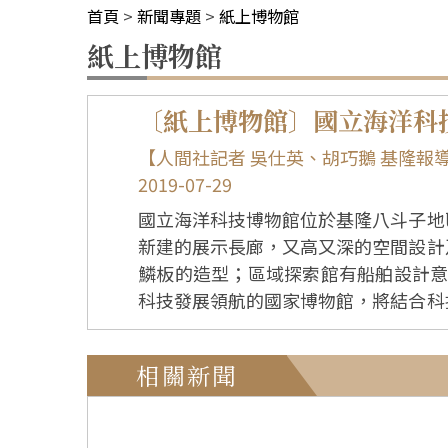
首頁
>
新聞專題
>
紙上博物館
紙上博物館
〔紙上博物館〕國立海洋科
【人間社記者 吳仕英、胡巧鵝 基隆報
2019-07-29
國立海洋科技博物館位於基隆八斗子地
新建的展示長廊，又高又深的空間設計
鱗板的造型；區域探索館有船舶設計意向，像是一艘即將啟航的海洋建
科技發展領航的國家博物館，將結合科
創新基地。 海科館的展示，無論是海洋科技或是生物多樣性，都是為海洋教育盡心力，近期所展示的兩棲爬蟲特展，也讓大家了解生態平
衡與環境的重要及物種得以延續的教育意涵，對這個地球是一種貢獻與
相關新聞
工程廳」、「海洋科學廳」、「海洋環
看見科技、環境、文化與海洋的美麗漣漪。 ●船舶與海洋工程廳 以船舶與海洋工程為主題的展示廳，展示台灣在發展船舶
技術的成果。大型貨櫃船駛進展廳，近