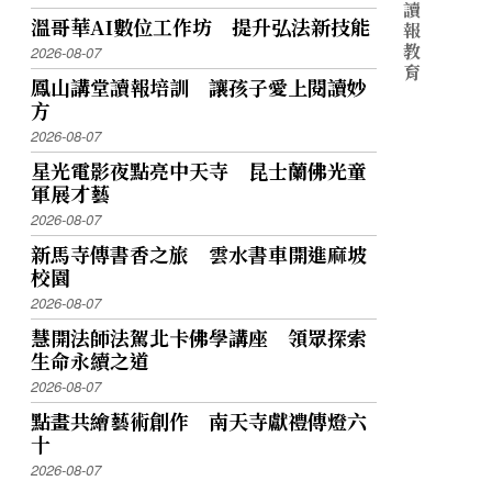
讀
溫哥華AI數位工作坊 提升弘法新技能
憶，透過展示讓歷史畫面得以重現，並以景
報
教
2026-08-07
育
動物的演化歷史。特展出現兩公尺的澤巨蜥、
鳳山講堂讀報培訓 讓孩子愛上閱讀妙
方
。民眾可近距離觀察與接觸稀有的兩棲爬蟲
2026-08-07
星光電影夜點亮中天寺 昆士蘭佛光童
體及海洋科學之特展。以故宮典藏〈海錯圖〉
軍展才藝
2026-08-07
來四處行走、搜集、紀錄、分析、考據、訪
新馬寺傳書香之旅 雲水書車開進麻坡
昆蟲等。此次特展將古圖譜中的水族生物對
校園
2026-08-07
慧開法師法駕北卡佛學講座 領眾探索
生命永續之道
2026-08-07
點畫共繪藝術創作 南天寺獻禮傳燈六
十
2026-08-07