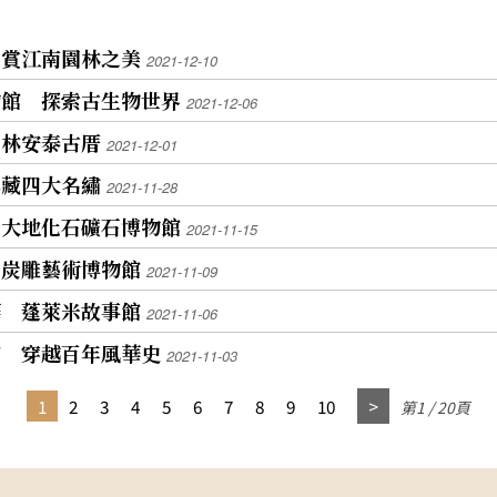
20
控中
遊賞江南園林之美
2021-12-10
物館 探索古生物世界
2021-12-06
，他
博
 林安泰古厝
2021-12-01
有
典藏四大名繡
典時
2021-11-28
 大地化石礦石博物館
博物
2021-11-15
體裝
 炭雕藝術博物館
2021-11-09
台北
春德
華 蓬萊米故事館
2021-11-06
人協
館 穿越百年風華史
2021-11-03
重要
養與
1
2
3
4
5
6
7
8
9
10
第1 / 20頁
的感
型，