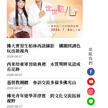
中認識豐富多樣的海洋生物，並感受生活與
現深海世界，藉由穿越過去、未來不同的時
佛大實習生柏林再談攝影 構圖到調色
神秘、深不可測的深海秘境，除一窺深海生
追
玩出新視角
蹤
2026-08-07
我
，讓我們逐步沉浸於大海氛圍當中。「水產
們
西來幼童軍晉級典禮 木質獎牌見證成
領域。水產資源與養殖科技將水產品走入我
長足跡
洋生物資源「永續」經營的目標。 ●海
2026-08-07
隨各個展示單元，以多元視角呈現台灣島嶼
基督教團體 參訪交流多倫多佛光山
」故事主角即是以海為生的蚵女、牽罟、鹽
2026-08-07
、
佛光青年遊學菲律賓 跨文化交流拓展
視野
位化環繞音效所成的聲光震撼劇場，聲光效果
2026-08-07