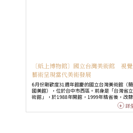
術及現代船舶科技的奧秘。 ●海洋科學廳 解構地球海洋的內涵與特性，並透過多元互動方式，深入淺出地學習到海洋的科學特性以及海洋
科學研究的成果，感受到海洋科學發展對人類帶來的福祉。 ●海洋環境廳 從海岸到海底
獨特、豐富與美麗。凸顯「地質、珊瑚礁、沙地、大洋」整體環境
設計一座海洋兒童樂園，從海中賽跑、
海洋之間的關係。 ●深海影像廳 「深海影像廳」是由功成身退的「北部火力發電廠」鍋鑪室蛻變並改建，其建築本身也是獨具風格的展
項，寬廣、挑高的空間與結合特殊的光
空脈絡，創造出深海探索的奇幻旅程。 ●深海展示廳 海的深處寒冷無光，卻藏著多少驚奇與資源。運用歷史建築「北部火力發電廠」鍋
室的特有空間，隨著水下載具共同探勘
〔紙上博物館〕國立台灣美術館 視覺
物與生態系的神秘面紗外，亦發現深海擁有許多珍貴的資源
藝術呈現當代美術發展
槽」的過渡空間，這是原北部火力發
廳」展示水產科學及技術相關知識，內
6月份剛歡度31週年館慶的國立台灣美術館（
國美館），位於台中市西區。前身是「台灣省
們的生活，透過加工技術，提供保健、
術館」，於1988年開館，1999年精省後，改
洋文化廳 踏進海螺造型的入口，即
行政院文建會（今文化部），並改為現在的名
詳
上，人民依海維生、與海相依的生活，
成為國內第一座國家級的美術館。 國美館以視覺藝
術為主導，典藏並研究台灣現代與當代美術發
工、海女等。「人與海的友善互動」包括了文學家、藝術
色；提供各項展覽、長期與國外美術館交流、
寬約29公尺，是目前全台灣最大的I
參與國際性重要展覽，並致力於多樣性的主題
十足。透過先進的3D技術、高擬真的音響設備，提供遊客身歷其境的