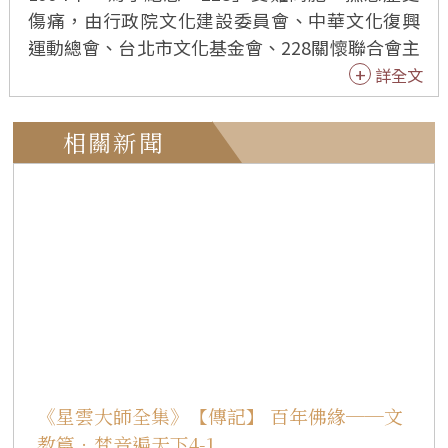
傷痛，由行政院文化建設委員會、中華文化復興
運動總會、台北市文化基金會、228關懷聯合會主
辦，台北市立國樂團承辦，在台北國家音樂廳舉
詳全文
行「228紀念音樂會」，希望國人從這次歷史事件
的教訓中，深思反省，畢竟「冤家宜解不宜
相關新聞
結」，應當學習真正的愛與寬容。 除了安排和此
一事件有關的樂曲外，並由佛光山叢林學院二百
名僧眾演唱梵唄祈福祝禱。由孫越、葉菊蘭一起
主持，邀請洪淑苓、鄭仁榮、廖瓊枝、吳文修、
湯慧茹等藝術家演唱，以及師大音樂系交響樂
團、音契合唱管絃樂團、實驗合唱團、台北市立
國樂團、台北市立國樂團附設青年國樂團共同演
出。 1995年的「禮讚十方佛‧梵音樂舞」佛教藝
術盛會，分別於台北國家戲劇院、高雄市立文化
中心進行六場演出。這次演出由二百位僧眾及一
《星雲大師全集》【傳記】 百年佛緣──文
百位在家同學，配合台北民族舞蹈團曼妙的舞
教篇．梵音遍天下4-1