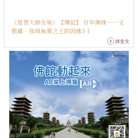
唄音樂會可以到全世界巡迴表演；可見，大家對
梵唄音樂的肯定。這次梵唄音樂會的演出，同時
《星雲大師全集》【傳記】 百年佛緣──文
為經常舉辦各式演唱會的紅磡香港體育館，寫下
教篇．我與無冕之王的因緣3-1
不同音樂演出的歷史。從此，莊嚴悠揚的梵音，
年年飄揚於香江。 同年，我為了籌募佛光大學建
詳全文
校基金，分別於台北國家戲劇院、台中中山堂、
台南市立文化中心等，舉辦六場「莊嚴淨土‧梵
音樂舞音樂會」。這次參與活動的表演單位，除
了佛光山叢林學院兩百位法師外，還有敦煌古典
樂集、台北市立國樂團及高雄市實驗國樂團等共
同助陣。 1997年，我應邀赴新加坡國家室內體育
館講演《大寶積經》，每場講演前，均由佛光山
叢林學院一百二十位僧眾，以及台北市立國樂團
和普門寺舞蹈班，共同表演梵音樂舞，創下當地
宗教弘法的新模式。承蒙大家的愛戴，除了新加
坡居民外，澳洲、菲律賓、泰國、馬來西亞、印