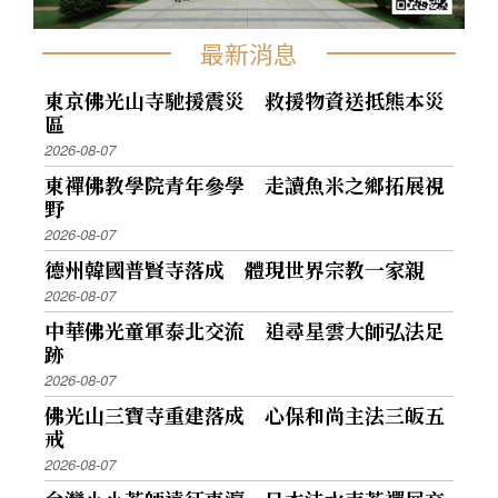
尼及台灣等地人士，都紛紛前往參與盛會。 1998
年在澳洲雪梨，國際佛光會雪梨協會及佛光山南
最新消息
天寺舉辦「有情有義滿人間」音樂弘法大會，邀
東京佛光山寺馳援震災 救援物資送抵熊本災
請台北市立國樂團附設市民國樂團、紐西蘭青年
區
會、南天寺、中天寺法師、信眾聯合演出。這場
2026-08-07
音樂饗宴，為澳洲佛教弘法開創歷史新頁，也促
東禪佛教學院青年參學 走讀魚米之鄉拓展視
成2000年佛教梵樂登上國際雪梨歌劇院的因緣。
野
1998這一年，「佛光山梵唄讚頌團」首度在北美
2026-08-07
洲演出，融和東西文化藝術的「梵音樂舞文化藝
德州韓國普賢寺落成 體現世界宗教一家親
術饗宴」，分別在美加地區巡迴三場。此次公
2026-08-07
演，由佛光山美洲梵唄讚頌團唱誦梵唄，佛光青
中華佛光童軍泰北交流 追尋星雲大師弘法足
少年交響樂團演奏佛教音樂，台北芭蕾舞團表演
跡
典雅的禮讚舞及禪舞。此結合中國傳統梵音與西
2026-08-07
方管弦樂的演出，讓西方人士耳目一新。 同年，
佛光山三寶寺重建落成 心保和尚主法三皈五
佛光山東京別院及國際佛光會東京協會主辦，由
戒
「佛光山梵唄讚頌團」以及日本讚禱歌詠合唱團
2026-08-07
合作，首登日本的音樂舞台，在享譽國際的東京