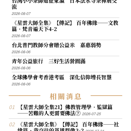
台灣小小茶師遠征東瀛 日本法水寺茶禪展交
三多利音樂廳演出「華麗的宗教音樂世界」。邀
流
請著名的ニュ─フィルハ─モニック管弦樂團伴
2026-08-07
奏，開啟中日佛教史話的新頁。 這一次演出後，
《星雲大師全集》【傳記】 百年佛緣──文教
篇．梵音遍天下4-2
另外也和日本高野山聲明之會，共同在大阪郵便
2026-08-07
儲金會館，首次舉辦「中日梵唄音樂」特別公
台北普門教師分會贈公益米 嘉惠弱勢
演，以梵唄詠讚的形式，為中日親善，也為東亞
2026-08-06
文明的繁榮演唱，贏得大眾熱烈的喝采。 同年，
青年公益旅行 三好生活營圓滿
又再次於紅磡香港體育館第十度佛學講座，同時
2026-08-06
舉辦「梵音樂舞梵唄音樂會」。這一年佛光山梵
全球佛學會考香港考區 深化信仰增長智慧
唄讚頌團在台灣、澳洲、北美、日本、香港，同
2026-08-06
時開展梵唄弘化。 輝煌燦爛的里程碑 1999年8月3
1日，李總統登輝先生親臨佛光山，為即將前往歐
相
關
消
息
洲巡迴弘法公演一個月的「天籟之音──佛光山
【星雲大師全集21】佛教管理學．監獄篇
梵唄讚頌團」授旗；同時，宣布佛誕節為國定假
──苦難的人更需要佛法⑦
2026-07-25
日，並與母親節同日慶祝。多年來，教界法師、
《星雲大師全集》【傳記】 百年佛緣──社
大德如昭慧法師、沈智慧等人的奔走請命，功不
緣篇．我交往的英雄群像3-2
2026-07-24