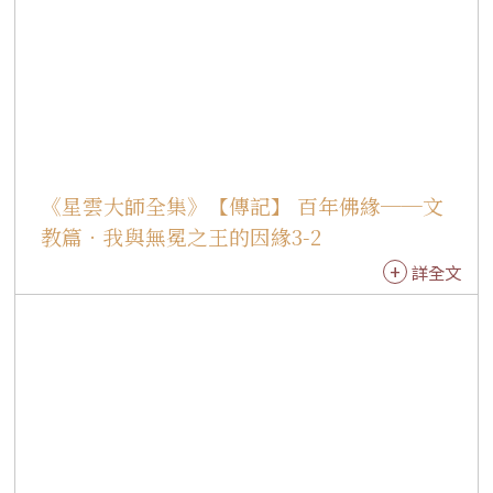
是洛根市的光榮。 這是梵唄音樂會首次在澳洲表
演，多元性的節目內容，造成極大的回響，這是
成功的宗教文化交流。前來觀賞的貴賓還有：伊
普斯威治市長代表肯恩、邦德大學威爾森院長、
約翰保羅國際學院雷默斯副院長、聯邦議員路
德、台灣在澳協會陳博文會長、台友會黃中東會
長、慈暉婦聯會黃美智會長、黃金海岸台灣同鄉
《星雲大師全集》【傳記】 百年佛緣──文
會呂武吉會長、華人宗親會季遜標會長等多人。 1
教篇．我與無冕之王的因緣3-2
996年，為慶祝佛光山開山三十周年，在香港一連
詳全文
三天佛經講座圓滿後，國際佛光會香港協會和佛
香講堂首度在紅磡香港體育館，舉行「梵音海潮
音」梵唄音樂會。由佛光山一百二十位法師為
主，與國際知名鋼琴家、歌星以及香港交響樂團
伴奏，在主持人李香琴、曾志偉、顧紀筠的貫串
下，整場音樂會生動活潑，讓人回味再三。 特別
是初聞梵唄音樂的香港民眾，在音樂會結束後，
許多人還留在會場捨不得走，甚至，有人建議梵