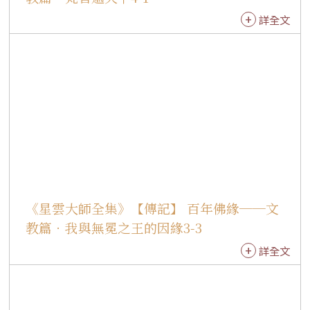
姿，以及台北市立國樂團優美的演奏旋律，融和
詳全文
梵唄、舞蹈、國樂的佛教藝術展現，加上背景幻
燈投影片的效果，表現出宗教莊嚴祥和的氣氛。
同年，我在台北國父紀念館講《六祖壇經》，也
邀請台北市立國樂團一同演出，運用佛教梵唄
《大悲懺》、〈念佛組曲〉、〈叩鐘偈〉等二十
多首不同曲調，帶領與會大眾唱頌《壇經》偈
語，以深入淺出的方式，讓聞法者認識《壇經》
中行解並重的要義。 悠揚梵音滿人間 1995年在澳
洲，有國際佛光會澳洲昆士蘭協會與佛光山中天
寺聯合主辦「尊重與包容梵唄音樂會」，於澳洲
《星雲大師全集》【傳記】 百年佛緣──文
布里斯本市政府音樂廳舉行，演出者均為佛光山
法師、信眾、佛光會員、澳籍佛光之友，以及昆
教篇．我與無冕之王的因緣3-3
士蘭音樂學院的學生參與。 布里斯本市長代表比
詳全文
揚奇及洛根市長戈利上台致辭時，都表示非常贊
同「尊重與包容」的意境，也很歡迎華人到澳洲
來，尤其，中天寺所表現出來的社教功能，實在