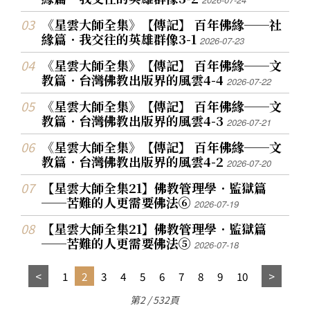
唐捐，總算為佛教東傳中國兩千年，豎起輝煌燦
爛的里程碑。 那一次，全團就有一百多人，馬不
《星雲大師全集》【傳記】 百年佛緣──社
緣篇．我交往的英雄群像3-1
停蹄走遍歐洲七個國家、做了十一場的演出。我
2026-07-23
們為了節省經費，特別選擇較便宜的夜班飛機，
《星雲大師全集》【傳記】 百年佛緣──文
旅途勞頓，加上氣候的不適應，雖然幾乎所有人
教篇．台灣佛教出版界的風雲4-4
2026-07-22
都生病了，但不見有人抱怨。只要一上台，大家
《星雲大師全集》【傳記】 百年佛緣──文
全都忘了病痛，精神抖擻地唱誦。在陌生的西方
教篇．台灣佛教出版界的風雲4-3
2026-07-21
國度，佛教梵唄前所未聞，團員們主動地走上街
《星雲大師全集》【傳記】 百年佛緣──文
頭，遞送節目單，向人介紹什麼是梵唄，邀請他
教篇．台灣佛教出版界的風雲4-2
2026-07-20
們來欣賞。 讚頌團參訪德國天主教的科隆大教堂
【星雲大師全集21】佛教管理學．監獄篇
時，他們在教堂即興演唱一曲，吸引了各國人士
──苦難的人更需要佛法⑥
2026-07-19
的目光，也是希有難得的經驗。歐洲之行在世界
知名的德國柏林愛樂廳最後一場演出時，竟然有
【星雲大師全集21】佛教管理學．監獄篇
──苦難的人更需要佛法⑤
百分之八十的觀眾都是當地人，既聽不懂中文又
2026-07-18
非佛教徒。在他們聽到梵唄的那一刻，不但自然
1
2
3
4
5
6
7
8
9
10
流下眼淚，還自動站起、掌聲不斷，真是證明了
第2 / 532頁
人人皆有佛性。連奧地利總理及部長級官員都來