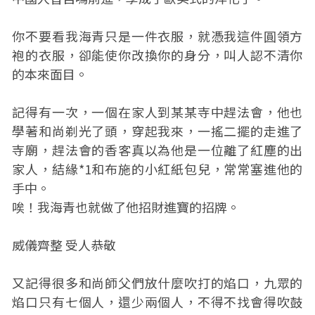
你不要看我海青只是一件衣服，就憑我這件圓領方
袍的衣服，卻能使你改換你的身分，叫人認不清你
的本來面目。
記得有一次，一個在家人到某某寺中趕法會，他也
學著和尚剃光了頭，穿起我來，一搖二擺的走進了
寺廟，趕法會的香客真以為他是一位離了紅塵的出
家人，結緣*1和布施的小紅紙包兒，常常塞進他的
手中。
唉！我海青也就做了他招財進寶的招牌。
威儀齊整 受人恭敬
又記得很多和尚師父們放什麼吹打的焰口，九眾的
焰口只有七個人，還少兩個人，不得不找會得吹鼓