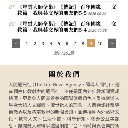
《星雲大師全集》【傳記】 百年佛緣──文
教篇．我與藝文界的朋友們5-5
2026-05-29
《星雲大師全集》【傳記】 百年佛緣──文
教篇．我與藝文界的朋友們5-4
2026-05-28
1
2
3
4
5
6
7
8
9
10
第9 / 252頁
關
於
我
們
人間通訊社 (The Life News Agency，簡稱人間社)，是
首個由佛教創辦的通訊社，不僅是國內外佛教新聞資訊
總匯，更肩負人間真善美的國際傳播角色。秉持創辦人
星雲大師人文關懷、淑世化人的理念，人間通訊社報導
佛教界以及各宗教界的新聞資訊，並傳播國內外藝術文
化、教育人文、生活休閒、科學新知、慈善公益等訊
息，讓閱聽大眾得以透過網路平台，時時與真善美的新