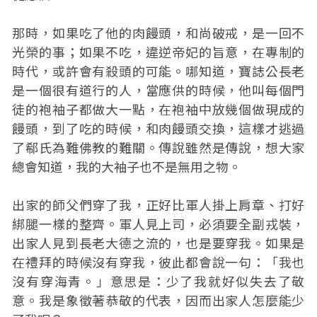
那時，如果吃了他的肉饅頭，和尚破戒，是一回不
光榮的事；如果不吃，違逆帝妃的旨意，在專制的
時代，或許會有殺頭的可能。哪知道，寶誌公長老
是一個很有道行的人，當應供的時候，他叫每個門
徒的袍袖子都做大一點，在袍袖中放幾個做現成的
饅頭，到了吃的時候，和肉饅頭交換，這樣才逃過
了郗氏為難佛教的難關。傳說雖然是傳說，想大家
總會知道，我的大袖子也不是無用之物。
出家的師父們穿了我，正好比軍人掛上肩章、打好
綁腿一樣的整齊。軍人見上司，必須要全副戎裝，
出家人見到長老大德之流的，也是要穿我。如果是
在禮拜的時候沒有穿我，彼此都會說一句：「我也
沒有穿海青。」意思是：少了我就好似失去了敬
意。我是象徵著恭敬的代表，因而出家人怎麼能少