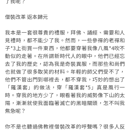
了我呢？
僧裝改革 返本歸元
我本是一套很尊貴的禮服，拜佛、誦經、需要和人
見禮時，都不能少了我。然而，一些參禪的老禪和
子*3上街買一件東西，他都要穿著我像八風*4吹不
動似的走著。在所謂新時代人的眼中，他們已經忘
去了我的歷史，認為我是奇裝異服，而那些和尚們
也就做了很多取笑的材料。年輕的師父們受不了，
他們不管出門到哪裡去，都不穿我，巧妙的想出了
「羅漢套」的做法，穿「羅漢套*5」真是風行一
時。穿我的地方少了，眼看著我的威勢像下山的太
陽，漸漸就使我面臨著滅亡的黑暗關頭，怎不叫我
焦急呢？
你不是也聽過佛教裡僧裝改革的呼聲嗎？很多人反