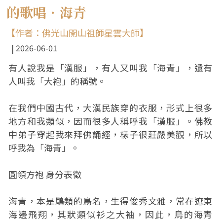
的歌唱．海青
【作者：佛光山開山祖師星雲大師】
2026-06-01
有人說我是「漢服」，有人又叫我「海青」，還有
人叫我「大袍」的稱號。
在我們中國古代，大漢民族穿的衣服，形式上很多
地方和我類似，因而很多人稱呼我「漢服」。佛教
中弟子穿起我來拜佛誦經，樣子很莊嚴美觀，所以
呼我為「海青」。
圓領方袍 身分表徵
海青，本是鵰類的鳥名，生得俊秀文雅，常在遼東
海邊飛翔，其狀類似衫之大袖，因此，鳥的海青