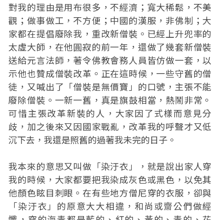
對我的理由是用布很多，不經濟；寬大稀鬆，不美
觀；做事做工，不方便；中國的漢服，非佛制；大
家都在提倡廢除我，重改新僧裝。已經上升兜率的
太虛大師，在他圓寂的前一年，還做了幾套新僧裝
送給元言法師，著令佛教會務人員皆仿做一套，以
示他也贊成僧裝改革。正在這時候，一些守舊的僧
徒，又喊出了「僧裝是無價寶」的口號，主張不能
廢除僧裝。一新一舊，真是旗鼓相當，熱鬧非常。
可惜主張改革新裝的人，大家因了式樣而意見分
歧，加之後來又因國家戰亂，改革我的呼聲才又低
沉下去，我還是照舊的過著我未完的日子。
我本來的意思又叫做「染汙衣」，就是說出家人穿
我的時候，大家都要把我染成灰色或黑色，以免其
他顏色眩目刺眼。在有些地方僧尼穿的衣服，卻與
「染汙衣」的原意大大相違，和尚或齋公們做經
懺，穿的海青都是藍的、紅的、黃的、青的、花