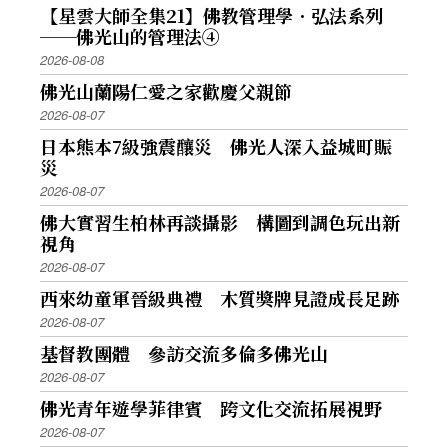
【星雲大師全集21】佛教管理學．弘法系列
──佛光山的管理法④
2026-08-08
佛光山蘭陽仁愛之家歡慶父親節
2026-08-07
日本熊本7級強震釀災 佛光人深入益城町賑
災
2026-08-07
佛大實習生柏林再談攝影 構圖到調色玩出新
視角
2026-08-07
西來幼童軍晉級典禮 木質獎牌見證成長足跡
2026-08-07
基督教團體 參訪交流多倫多佛光山
2026-08-07
佛光青年遊學菲律賓 跨文化交流拓展視野
2026-08-07