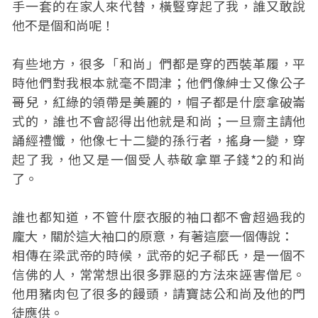
手一套的在家人來代替，橫豎穿起了我，誰又敢說
他不是個和尚呢！
有些地方，很多「和尚」們都是穿的西裝革履，平
時他們對我根本就毫不問津；他們像紳士又像公子
哥兒，紅綠的領帶是美麗的，帽子都是什麼拿破崙
式的，誰也不會認得出他就是和尚；一旦齋主請他
誦經禮懺，他像七十二變的孫行者，搖身一變，穿
起了我，他又是一個受人恭敬拿單子錢*2的和尚
了。
誰也都知道，不管什麼衣服的袖口都不會超過我的
龐大，關於這大袖口的原意，有著這麼一個傳說：
相傳在梁武帝的時候，武帝的妃子郗氏，是一個不
信佛的人，常常想出很多罪惡的方法來誣害僧尼。
他用豬肉包了很多的饅頭，請寶誌公和尚及他的門
徒應供。