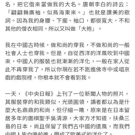
名，把它借來當做我的大名。唐朝李白的詩云：
「翩翩舞廣袖，似鳥海東來。」也就是讚美的歌
詞。因為我的身腰、下擺、袖口，都很寬大，不和
其他的僧衣相同，所以又叫做「大袍」。
我在中國古時候，做和尚的穿我，不做和尚的一般
社會人士也穿我。但是，自從西洋的洋風吹到中國
來，中國人的服裝也就漸漸的洋化，一般在家人從
此不再穿我了，所以你現在若不跑進佛寺中或唱京
戲的戲院裡，你根本就不會看到我。
一天，《中央日報》上刊了一位新聞人物的照片，
其服裝穿的和我類似，光頭圓領，讀者都以為是什
麼大名鼎鼎的和尚，但仔細一瞧，原來是在日本留
居多年的圍棋聖手吳清源，大家方才知道，扶桑三
島的日本，尚且保留了我們古中國的遺風，而我們
中國人皆自鳴前進，學成了歐美式的洋化了。