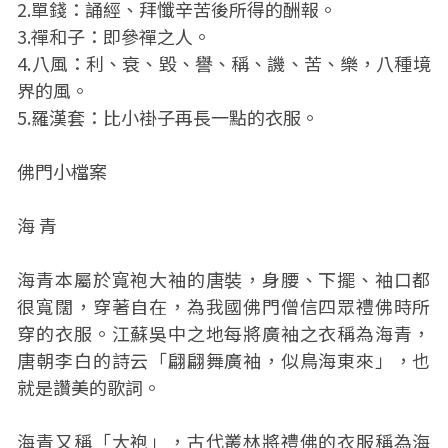
2.單錢：誦經、拜懺辛苦後所得的酬報。
3.禪和子：即參禪之人。
4.八風：利、衰、毀、譽、稱、譏、苦、樂，八種境
界的風。
5.羅漢套：比小褂子再長一點的衣服。
佛門小檔案
海 青
海青本屬於寬袍大袖的唐裝，身腰、下擺、袖口都
很寬闊，穿著自在，為我國佛門僧信四眾禮佛時所
穿的衣服。江蘇吳中之地每將廣袖之衣稱為海青，
唐朝李白的詩云「翩翩舞廣袖，似鳥海東來」，也
就是讚美的歌詞。
海青又稱「大袍」，古代叢林將禮佛的衣服稱為海