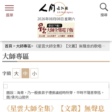
2026年08月08日 星期六
首頁
>
大師專區
>
《星雲大師全集》【文叢】無聲息的歌唱．海青
大師專區
大
中
小
字級
圖說：海青，乃一般佛弟子禮佛誦經時所穿，平時不隨意穿搭。
圖/佛光山提供
《星雲大師全集》【文叢】無聲息