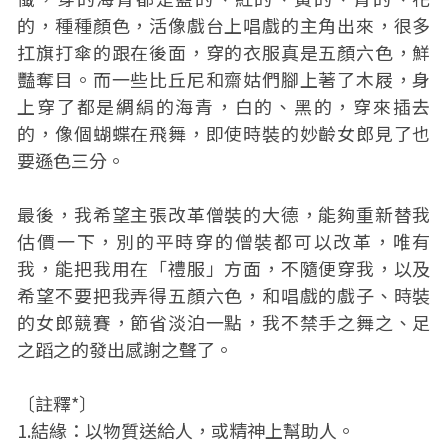
的，種種顏色，活像戲台上唱戲的主角出來，很多
扛旗打傘的跟在後面，穿的衣服真是五顏六色，鮮
豔奪目。而一些比丘尼和齋姑們腳上著了木屐，身
上穿了都是綢絹的海青，白的、黑的，穿來插去
的，像個蝴蝶在飛舞，即使時裝的妙齡女郎見了也
要遜色三分。
最後，我希望主張改革僧裝的大德，能夠重新替我
估價一下，別的平時穿的僧裝都可以改革，唯有
我，能把我用在「禮服」方面，不隨便穿我，以及
希望不要把我弄得五顏六色，和唱戲的戲子、時裝
的女郎競賽，節省淡泊一點，我不禁手之舞之、足
之蹈之的發出感謝之聲了。
〔註釋*〕
1.結緣：以物質送給人，或精神上幫助人。