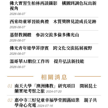
佛大實習生柏林再談攝影 構圖到調色玩出新
視角
2026-08-07
西來幼童軍晉級典禮 木質獎牌見證成長足跡
2026-08-07
基督教團體 參訪交流多倫多佛光山
2026-08-07
佛光青年遊學菲律賓 跨文化交流拓展視野
2026-08-07
溫哥華AI數位工作坊 提升弘法新技能
2026-08-07
相
關
消
息
南天大學「澳洲佛教」研究項目 開展昆士
蘭實地考察之旅
2024-07-20
惠中寺三好兒童幸福學堂圓滿結業 親子共
學身心充電
2024-07-16