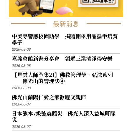
最新消息
中美寺響應校園助學 捐贈開學用品攜手培育
學子
2026-08-08
嘉義會館新書分享會 領眾三業清淨得安樂
2026-08-08
【星雲大師全集21】佛教管理學．弘法系列
──佛光山的管理法④
2026-08-08
佛光山蘭陽仁愛之家歡慶父親節
2026-08-07
日本熊本7級強震釀災 佛光人深入益城町賑
災
2026-08-07