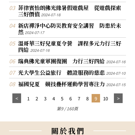
菲律賓怡朗佛光緣暑假遊戲屋 從遊戲探索
三好價值
2024-07-18
新店禪淨中心防災教育安全講習 防患於未
然
2024-07-17
溫哥華三好兒童夏令營 課程多元力行三好
四給
2024-07-16
瑞典佛光童軍團復團 力行三好四給
2024-07-16
光大學生公益旅行 體證服務的慈悲
2024-07-10
福國兒夏 競技疊杯運動學習專注力
2024-07-15
1
2
3
4
5
6
7
8
9
10
第9 / 160頁
關
於
我
們