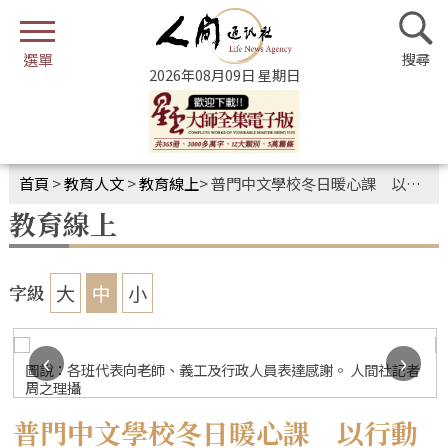
2026年08月09日 星期日
首頁
>
教育人文
>
教育線上
>
普門中文學校冬日暖心課 以行動實踐感恩教育
教育線上
大
中
小
字級
‹
›
圖說：各班代表向老師、義工及行政人員表達感謝。 人間社記者
周之理攝
普門中文學校冬日暖心課 以行動