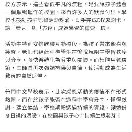
校方表示，這些看似平凡的流程，是要讓孩子體會
一個順暢運作的校園，來自許多人的默默付出。學
校也鼓勵孩子記錄活動點滴、動手完成DIY感謝卡，
讓「看見」與「表達」成為學習的重要一環。
活動中特別安排歡樂互動橋段，為孩子帶來驚喜與
笑聲，老師也藉此引導學生在愉悅氛圍中學習秩序
與分享，將快樂轉化為尊重與關懷。而集體用餐環
節，由師長再次強調禮儀與自律，使活動成為生活
教育的自然延伸。
普門中文學校表示，此次感恩活動的價值不在形式
熱鬧，而在於孩子能否在過程中學會分享、懂得感
謝、建立連結。學校期盼透過持續的實踐，讓這份
冬日裡的溫暖，在校園與孩子心中持續生根發芽。