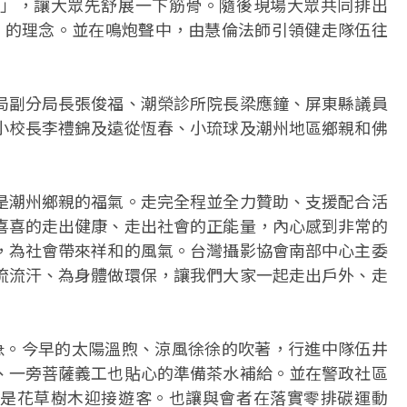
」，讓大眾先舒展一下筋骨。隨後現場大眾共同排出
排」的理念。並在鳴炮聲中，由慧倫法師引領健走隊伍往
局副分局長張俊福、潮榮診所院長梁應鐘、屏東縣議員
小校長李禮錦及遠從恆春、小琉球及潮州地區鄉親和佛
是潮州鄉親的福氣。走完全程並全力贊助、支援配合活
喜喜的走出健康、走出社會的正能量，內心感到非常的
，為社會帶來祥和的風氣。台灣攝影協會南部中心主委
流流汗、為身體做環保，讓我們大家一起走出戶外、走
急。今早的太陽溫煦、涼風徐徐的吹著，行進中隊伍井
、一旁菩薩義工也貼心的準備茶水補給。並在警政社區
是花草樹木迎接遊客。也讓與會者在落實零排碳運動