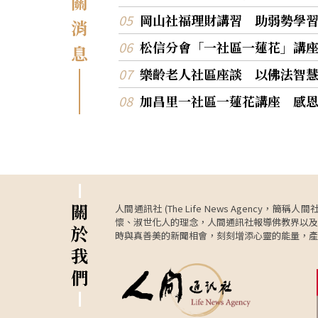
關
岡山社福理財講習 助弱勢學
消
松信分會「一社區一蓮花」講
息
樂齡老人社區座談 以佛法智
加昌里一社區一蓮花講座 感
關
人間通訊社 (The Life News Age
懷、淑世化人的理念，人間通訊社報導佛教界以及
於
時與真善美的新聞相會，刻刻增添心靈的能量，產
我
們