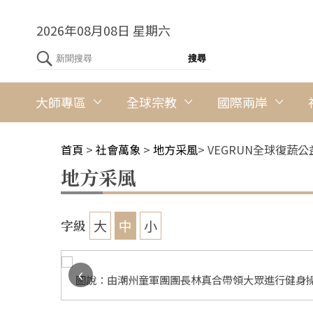
2026年08月08日 星期六
大師專區
全球宗教
國際兩岸
首頁
>
社會萬象
>
地方采風
>
VEGRUN全球復蔬
地方采風
大
中
小
字級
‹
圖說：由潮州童軍團團長林真合帶領大眾進行健身操