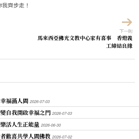
你我齊步走！
下一則
馬來西亞佛光文教中心家有喜事 香燈義
工締結良緣
足幸福滿人間
2026-07-03
改變自我開啟幸福之門
2026-07-03
遞樂活人生正能量
2026-06-30
長者歡喜共學人間佛教
2026-07-02