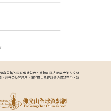
頁
更肩負人間真善美的國際傳播角色。秉持創辦人星雲大師人文關
知、慈善公益等訊息，讓閱聽大眾得以透過網路平台，時