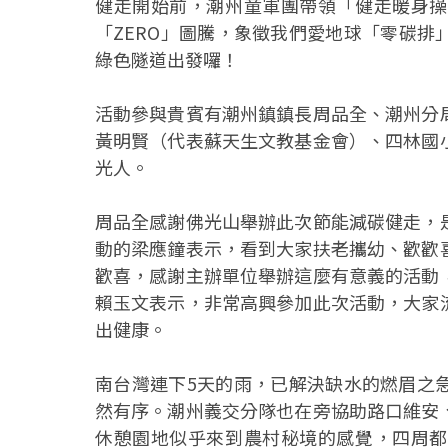
健走開始前，潮州童軍團帶領「健走暖身操
「ZERO」圖騰，象徵我們愛地球「零碳
綠色隧道出發囉！
活動參與貴賓有潮州鎮鎮長周品全、潮州分
黃明賢（代表蘇天生文教基金會）、四林國
光人。
周品全感謝佛光山舉辦此次節能減碳健走，
動的梁應鐘表示，看到大家扶老攜幼、歡歡
歡喜，感謝主辦單位舉辦這麼有意義的活動
賴玉文表示，非常高興參加此次活動，大家
出健康。
南台灣連下5天的雨，已解決缺水的燃眉之
然有序。潮州義交分隊也在旁協助路口維安
休憩園地似乎來到農村秘境的感覺，四周都