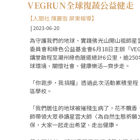
VEGRUN全球復蔬公益健走
【人間社 陳麗雪 屏東報導】
2023-06-20
為守護我們的地球、實踐佛光山開山祖師星
委員會和綠色公益基金會6月18日主辦「VE
講堂啟程至潮州綠色隧道總計6公里，逾25
球環境、關懷社會、健康樂活—齊步走。
「你跑步，我捐糧」透過此次活動累積里程
區學校。
「我們居住的地球被摧殘生病了，花不飄香
師帶領大眾恭讀星雲大師〈為自然生態祈願
保，大家一起走出希望、走出健康。