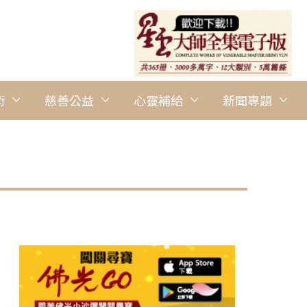
術
慈善公益
心靈補給
新聞專題
圖說：佛光山副住持慧倫法師恭讀為〈自然生態祈願文〉。 人間社