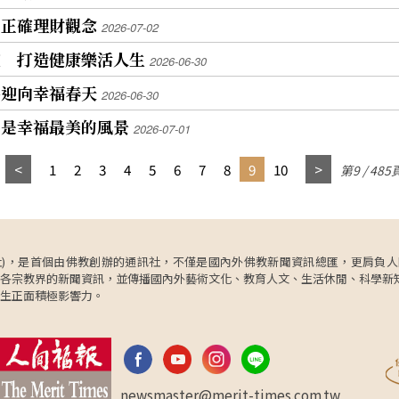
習正確理財觀念
2026-07-02
座 打造健康樂活人生
2026-06-30
慧迎向幸福春天
2026-06-30
恩是幸福最美的風景
2026-07-01
1
2
3
4
5
6
7
8
9
10
第9 / 485
ncy，簡稱人間社)，是首個由佛教創辦的通訊社，不僅是國內外佛教新聞資訊總匯，
各宗教界的新聞資訊，並傳播國內外藝術文化、教育人文、生活休閒、科學新
生正面積極影響力。
newsmaster@merit-times.com.tw