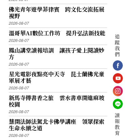
佛光青年遊學菲律賓 跨文化交流拓展
視野
2026-08-07
溫哥華AI數位工作坊 提升弘法新技能
追
2026-08-07
蹤
我
鳳山講堂讀報培訓 讓孩子愛上閱讀妙
們
方
2026-08-07
星光電影夜點亮中天寺 昆士蘭佛光童
軍展才藝
2026-08-07
新馬寺傳書香之旅 雲水書車開進麻坡
校園
2026-08-07
讀
慧開法師法駕北卡佛學講座 領眾探索
報
教
生命永續之道
育
2026-08-07