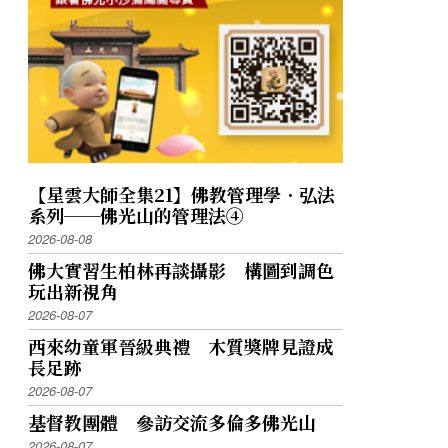
【星雲大師全集21】佛教管理學．弘法
系列──佛光山的管理法④
2026-08-08
佛大實習生柏林再談攝影 構圖到調色
玩出新視角
2026-08-07
西來幼童軍晉級典禮 木質獎牌見證成
長足跡
2026-08-07
基督教團體 參訪交流多倫多佛光山
2026-08-07