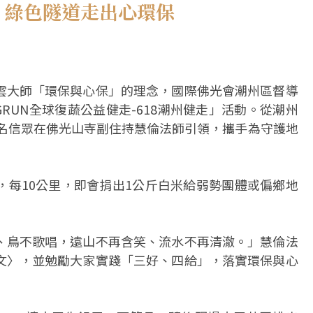
 綠色隧道走出心環保
雲大師「環保與心保」的理念，國際佛光會潮州區督導
GRUN全球復蔬公益健走-618潮州健走」活動。從潮州
0名信眾在佛光山寺副住持慧倫法師引領，攜手為守護地
，每10公里，即會捐出1公斤白米給弱勢團體或偏鄉地
、鳥不歌唱，遠山不再含笑、流水不再清澈。」慧倫法
文〉，並勉勵大家實踐「三好、四給」，落實環保與心