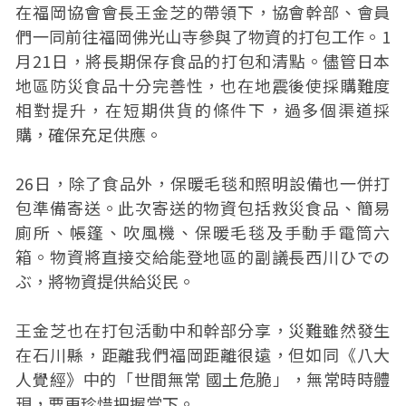
在福岡協會會長王金芝的帶領下，協會幹部、會員
們一同前往福岡佛光山寺參與了物資的打包工作。1
月21日，將長期保存食品的打包和清點。儘管日本
地區防災食品十分完善性，也在地震後使採購難度
相對提升，在短期供貨的條件下，過多個渠道採
購，確保充足供應。
26日，除了食品外，保暖毛毯和照明設備也一併打
包準備寄送。此次寄送的物資包括救災食品、簡易
廁所、帳篷、吹風機、保暖毛毯及手動手電筒六
箱。物資將直接交給能登地區的副議長西川ひでの
ぶ，將物資提供給災民。
王金芝也在打包活動中和幹部分享，災難雖然發生
在石川縣，距離我們福岡距離很遠，但如同《八大
人覺經》中的「世間無常 國土危脆」，無常時時體
現，要更珍惜把握當下。