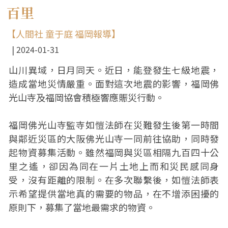
百里
【人間社 童于庭 福岡報導】
2024-01-31
山川異域，日月同天。近日，能登發生七級地震，
造成當地災情嚴重。面對這次地震的影響，福岡佛
光山寺及福岡協會積極響應賑災行動。
福岡佛光山寺監寺如愷法師在災難發生後第一時間
與鄰近災區的大阪佛光山寺一同前往協助，同時發
起物資募集活動。雖然福岡與災區相隔九百四十公
里之遙，卻因為同在一片土地上而和災民感同身
受，沒有距離的限制。在多次聯繫後，如愷法師表
示希望提供當地真的需要的物品，在不增添困擾的
原則下，募集了當地最需求的物資。