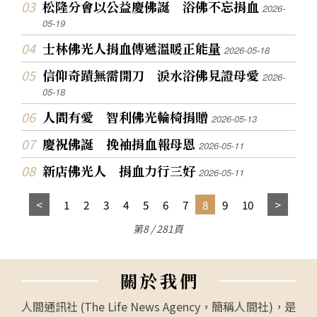
松隆分會以公益慶佛誕 浴佛不忘捐血
2026-
05-19
士林佛光人捐血傳遞溫暖正能量
2026-05-18
信仰奇蹟無需開刀 淚水浴佛見證母愛
2026-
05-18
人間有愛 智利佛光輪椅捐贈
2026-05-13
慶祝佛誕 挽袖捐血報母恩
2026-05-11
新店佛光人 捐血力行三好
2026-05-11
1
2
3
4
5
6
7
8
9
10
第8 / 281頁
關
於
我
們
人間通訊社 (The Life News Agency，簡稱人間社)，是