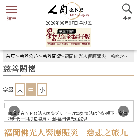
2026年08月07日 星期五
首頁
>
慈善公益
>
慈善關懷
>
福岡佛光人響應賑災 慈悲之旅九百里
慈善關懷
大
中
小
字級
‹
›
圖說：在ＮＰＯ法人国際ブリアー理事如愷法師的帶領下，會員
幹部們一同打包物資。 圖/福岡佛光山提供
福岡佛光人響應賑災 慈悲之旅九