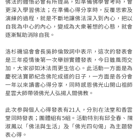
佛法的體悟必會有所提高，如準備佛學會考時，會
更深入學習佛法；在準備心得分享時，反覆思索及
演練的過程，就是不斷地讓佛法深入到內心，把以
自我為中心的內心，變成為大衆著想的心態，就會
逐漸幫助消除自我。
洛杉磯協會會長吳帥倫致詞中表示，這次的發表會
是三年疫情後第一次舉辦實體發表，今日雖風雨交
加，大家卻如沐法雨更生信心。此活動一方面是為
慶祝法寶節紀念佛陀成道的日子，一方面是各分會
一年以來讀書心得分享，同時感恩佛光山開山祖師
星雲大師帶領佛光人弘揚人間佛教。
此次参與個人心得發表有21人，分別在法堂和香雲
堂同時發表；團體組有5組。活動特別有邱全春、陳
淑鳳以「佛法與生活」及「佛光四句偈」為主題發
表心得。