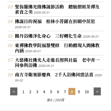
聖保羅佛光緣佛誕節活動 體驗摺紙茶禪及
素食之美
2026-05-31
佛誕日的祝福 柏林小菩薩在祈願中茁壯
2026-05-31
關丹浴佛淨化身心 三好轉化生命
2026-06-01
東禪佛教學院福慧雙修 行動體現人間佛教
內涵
2026-06-01
大慈佛社佛光人走進長照與社區 老中青一
同參與浴佛
2026-05-31
南方寺衛塞節慶典 2千人浴佛同霑法喜
2026-
06-02
1
2
3
4
5
6
7
8
9
10
第8 / 289頁