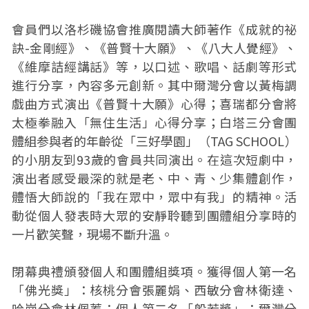
會員們以洛杉磯協會推廣閱讀大師著作《成就的祕
訣-金剛經》、《普賢十大願》、《八大人覺經》、
《維摩詰經講話》等，以口述、歌唱、話劇等形式
進行分享，內容多元創新。其中爾灣分會以黃梅調
戲曲方式演出《普賢十大願》心得；喜瑞都分會將
太極拳融入「無住生活」心得分享；白塔三分會團
體組参與者的年齡從「三好學園」（TAG SCHOOL）
的小朋友到93歲的會員共同演出。在這次短劇中，
演出者感受最深的就是老、中、青、少集體創作，
體悟大師說的「我在眾中，眾中有我」的精神。活
動從個人發表時大眾的安靜聆聽到團體組分享時的
一片歡笑聲，現場不斷升溫。
閉幕典禮頒發個人和團體組獎項。獲得個人第一名
「佛光獎」：核桃分會張麗娟、西敏分會林衛達、
哈崗分會林佩蓁；個人第二名「般若獎」：爾灣分