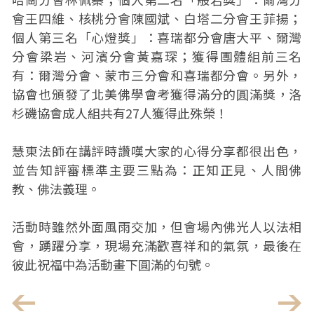
會王四維、核桃分會陳國斌、白塔二分會王菲揚；
個人第三名「心燈獎」：喜瑞都分會唐大平、爾灣
分會梁岩、河濱分會黃嘉琛；獲得團體組前三名
有：爾灣分會、蒙市三分會和喜瑞都分會。另外，
協會也頒發了北美佛學會考獲得滿分的圓滿獎，洛
杉磯協會成人組共有27人獲得此殊榮！
慧東法師在講評時讚嘆大家的心得分享都很出色，
並告知評審標準主要三點為：正知正見、人間佛
教、佛法義理。
活動時雖然外面風雨交加，但會場內佛光人以法相
會，踴躍分享，現場充滿歡喜祥和的氣氛，最後在
彼此祝福中為活動畫下圓滿的句號。