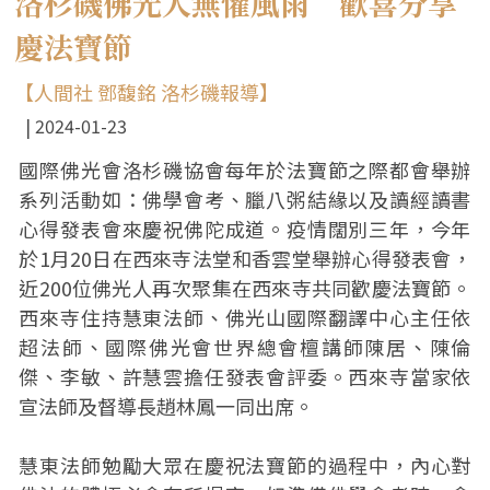
洛杉磯佛光人無懼風雨 歡喜分享
慶法寶節
【人間社 鄧馥銘 洛杉磯報導】
2024-01-23
國際佛光會洛杉磯協會每年於法寶節之際都會舉辦
系列活動如：佛學會考、臘八粥結緣以及讀經讀書
心得發表會來慶祝佛陀成道。疫情闊別三年，今年
於1月20日在西來寺法堂和香雲堂舉辦心得發表會，
近200位佛光人再次聚集在西來寺共同歡慶法寶節。
西來寺住持慧東法師、佛光山國際翻譯中心主任依
超法師、國際佛光會世界總會檀講師陳居、陳倫
傑、李敏、許慧雲擔任發表會評委。西來寺當家依
宣法師及督導長趙林鳳一同出席。
慧東法師勉勵大眾在慶祝法寶節的過程中，內心對