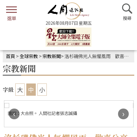
2026年08月07日 星期五
首頁
>
全球宗教
>
宗教新聞
>
洛杉磯佛光人無懼風雨 歡喜分享慶法寶節
宗教新聞
大
中
小
字級
‹
›
圖說：大合照。 人間社記者張志誠攝