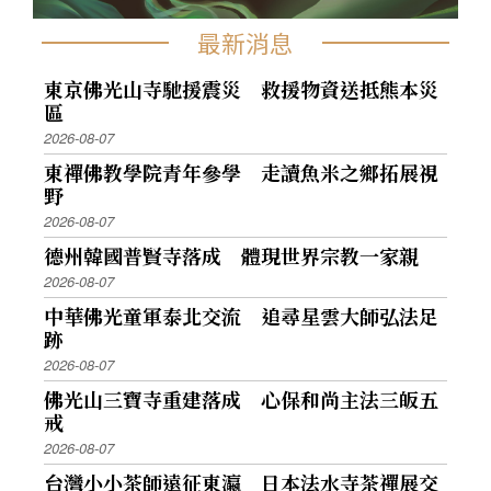
最新消息
東京佛光山寺馳援震災 救援物資送抵熊本災
區
2026-08-07
東禪佛教學院青年參學 走讀魚米之鄉拓展視
野
2026-08-07
德州韓國普賢寺落成 體現世界宗教一家親
2026-08-07
中華佛光童軍泰北交流 追尋星雲大師弘法足
跡
2026-08-07
佛光山三寶寺重建落成 心保和尚主法三皈五
戒
2026-08-07
台灣小小茶師遠征東瀛 日本法水寺茶禪展交