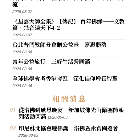
流
2026-08-07
《星雲大師全集》【傳記】 百年佛緣──文教
篇．梵音遍天下4-2
2026-08-07
台北普門教師分會贈公益米 嘉惠弱勢
2026-08-06
青年公益旅行 三好生活營圓滿
2026-08-06
全球佛學會考香港考區 深化信仰增長智慧
2026-08-06
相
關
消
息
從浴佛到感恩晚宴 新加坡佛光山衛塞節系
列活動圓滿
2026-06-03
印尼蘇北協會慶佛誕 浴佛暨素食園遊會
2026-06-03