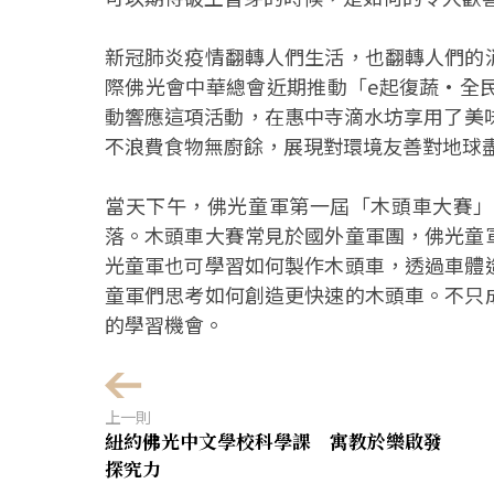
新冠肺炎疫情翻轉人們生活，也翻轉人們的
際佛光會中華總會近期推動「e起復蔬·全
動響應這項活動，在惠中寺滴水坊享用了美
不浪費食物無廚餘，展現對環境友善對地球
當天下午，佛光童軍第一屆「木頭車大賽」
落。木頭車大賽常見於國外童軍團，佛光童
光童軍也可學習如何製作木頭車，透過車體
童軍們思考如何創造更快速的木頭車。不只
的學習機會。
上一則
紐約佛光中文學校科學課 寓教於樂啟發
探究力