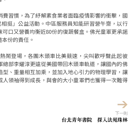
消費習慣，為了紓解素食業者面臨疫情影響的衝擊，國
民相挺」公益活動。中區服務員知能研習營午齋，以行
味可口又營養均衡近80份的復蔬餐盒。佛光童軍更承諾
盡本份的責任。
熱鬧登場，各團木頭車比美競速，尖叫歡呼聲此起彼
軍總部李耀淳更遠從美國帶回木頭車軌道，讓國內的佛
造型、重量相互加乘，並加入地心引力的物理學習，讓
成人領袖得到成長，與會的大小童軍們也獲得一次難得
下一則
台北青年書院 探入法苑珠林