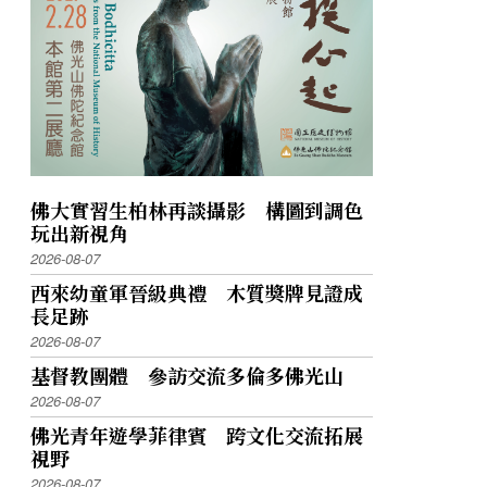
佛大實習生柏林再談攝影 構圖到調色
玩出新視角
2026-08-07
西來幼童軍晉級典禮 木質獎牌見證成
長足跡
2026-08-07
基督教團體 參訪交流多倫多佛光山
2026-08-07
佛光青年遊學菲律賓 跨文化交流拓展
視野
2026-08-07