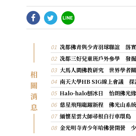
冼都佛青與少青羽球聯誼 落
冼都三好兒童班戶外參學 發
大馬人間佛教研究 世界學者
相
南天大學HB SIG線上會議 
關
Halo-halo刨冰日 怡朗佛
消
慈星飛翔龍躍新程 佛光山系
息
緬懷星雲大師尋根自行車環島
金光明寺青少年哈佛營開營 