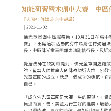
知能研習暨木頭車大賽 中區
【人間社 施穎璇 台中報導】
2021-11-02
佛光童軍團中區服務員，10月31日在惠
賽」，出席這項活動的有中區總住持覺居法
長、中區佛光童軍團郭東鴻副執行長，及近8
覺居法師在致詞時提到，佛光童軍團處處散
說，星雲大師推廣人間佛教親近人群，佛教
光童軍團的成立，就是一個成功的典範，它
自己。
「成立佛光童軍團是大師一生的願望。」覺
員邁向真、善、美並力行三好的推廣，觸動
可以期待破土冒芽的時候，是如何的令人歡