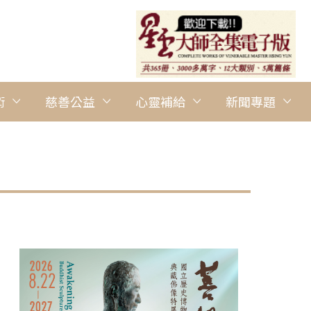
術
慈善公益
心靈補給
新聞專題
圖說：出席「知能研習營暨佛光童軍第一屆歡喜木頭車大賽」活動的
芃攝