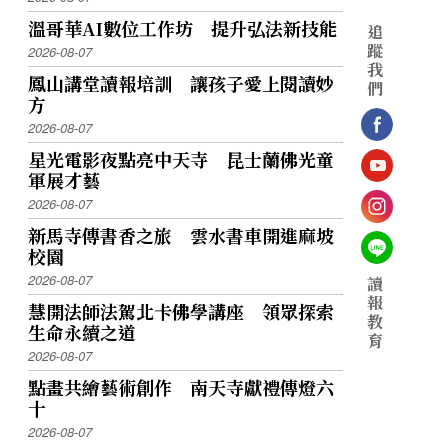
溫哥華AI數位工作坊 提升弘法新技能
追
蹤
2026-08-07
我
鳳山講堂讀報培訓 讓孩子愛上閱讀妙
們
方
2026-08-07
星光電影夜點亮中天寺 昆士蘭佛光童
軍展才藝
2026-08-07
新馬寺傳書香之旅 雲水書車開進麻坡
校園
2026-08-07
讀
報
慧開法師法駕北卡佛學講座 領眾探索
教
生命永續之道
育
2026-08-07
點畫共繪藝術創作 南天寺獻禮傳燈六
十
2026-08-07