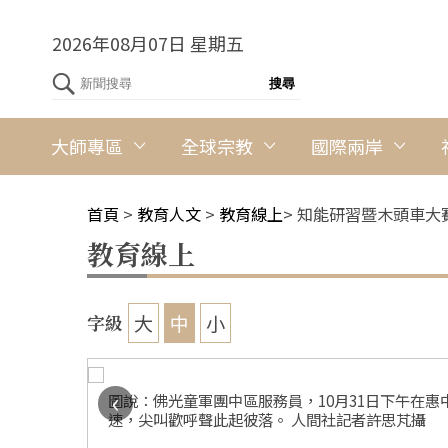
2026年08月07日 星期五
大師專區
全球宗教
國際兩岸
首頁
>
教育人文
>
教育線上
>
知能研習暨木頭車大
教育線上
大
中
小
字級
‹
」，午餐時
圖說：佛光童軍團中區服務員，10月31日下午在
人間社記者
速，尖叫歡呼聲此起彼落。 人間社記者許思芃攝