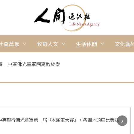
社會萬象
教育人文
生活休閒
文化藝
賽 中區佛光童軍團寓教於樂
›
惠中寺舉行佛光童軍第一屆『木頭車大賽』，各團木頭車比美競