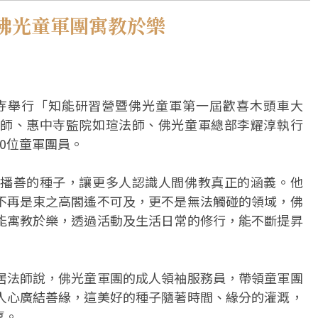
佛光童軍團寓教於樂
中寺舉行「知能研習營暨佛光童軍第一屆歡喜木頭車大
師、惠中寺監院如瑄法師、佛光童軍總部李耀淳執行
0位童軍團員。
播善的種子，讓更多人認識人間佛教真正的涵義。他
不再是束之高閣遙不可及，更不是無法觸碰的領域，佛
能寓教於樂，透過活動及生活日常的修行，能不斷提昇
居法師說，佛光童軍團的成人領袖服務員，帶領童軍團
人心廣結善緣，這美好的種子隨著時間、緣分的灌溉，
喜。