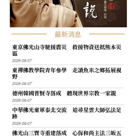
最新消息
東京佛光山寺馳援震災 救援物資送抵熊本災
區
2026-08-07
東禪佛教學院青年參學 走讀魚米之鄉拓展視
野
2026-08-07
德州韓國普賢寺落成 體現世界宗教一家親
2026-08-07
中華佛光童軍泰北交流 追尋星雲大師弘法足
跡
2026-08-07
佛光山三寶寺重建落成 心保和尚主法三皈五