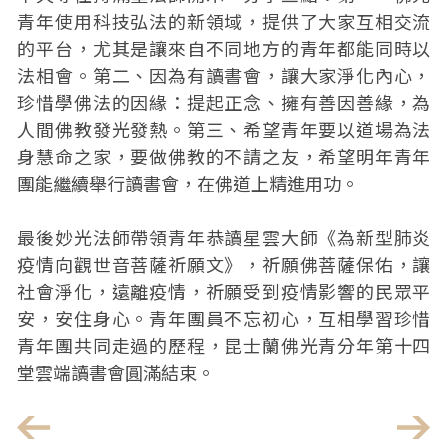
青年使用科技弘法的新領域，提供了大家互相交流
的平台，尤其是讓來自不同地方的青年都能同時以
法相會。第二、因為有讀書會，讓大家淨化內心，
珍惜學佛法的因緣：提起正念、擁有善因善緣，為
人間佛教發光發熱。第三、希望青年要以道場為法
身慧命之家，要做佛教的不請之友，希望明年青年
團能繼續舉行讀書會，在佛道上精進用功。
最後妙光法師帶領青年恭讀星雲大師《為新型肺炎
疫情向觀世音菩薩祈願文》，祈願佛菩薩保佑，讓
社會淨化，遠離疫情，祈願受到疫情影響的民眾平
安，安住身心。青年團員不忘初心，互相學習珍惜
青年團共同走過的歷程，昆士蘭佛光青分年第十四
堂雲端讀書會圓滿結束。