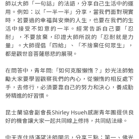
師以大師「一句話」的法語，分享自己生活中的運
用。例如：以「一半一半」分享，當我們面對現實
時，若要過的幸福與安樂的人生，也要在我們的生
活中接受不如意的一半。經常告訴自己要「忍
耐」，不要放棄，印證大師所說的「忍耐就是力
量」。大師提倡「四給」、「不捨棄任何眾生」，
都是觀世音菩薩慈悲的展現。
在問答中，青年問:「如何克服懶惰？」妙光法師勉
勵大家要學習觀察我們的內心，從懶惰的相反處下
手，去修行，必須要靠自己的努力和決心，養成勤
勞精進的好習慣。
昆士蘭協會副會長Shirley Hsueh感謝青年團提供良
好的機會讓大家一起共同線上修持，共同結法緣。
中天寺住持滿望法師開示，分享三點：第一、佛光