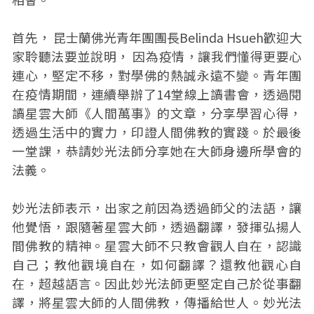
首先， 昆士蘭佛光青年團團長Belinda Hsueh歡迎大
家聆聽法要並說明， 因為疫情，讓我們懂得更要心
連心，堅定不移，對學佛的熱誠永遠不變。青年團
在疫情期間，連續舉辦了14堂線上讀書會，透過閱
讀星雲大師《人間萬事》的文章，分享學習心得，
透過生活中的實力，印證人間佛教的實踐。於最後
一堂課，恭請妙光法師分享她在大師身邊所學會的
法義。
妙光法師表示，出家之前因為透過師父的法語，讓
他覺悟，跟隨著星雲大師，透過翻譯，發揮弘揚人
間佛教的精神。星雲大師不只教會觀人自在，認識
自己；教他觀境自在，如何翻譯？還教他觀心自
在，超越語言。因此妙光法師更堅定自己於從事翻
譯，將星雲大師的人間佛教，傳播給世人。妙光法