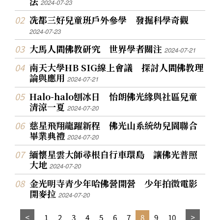
法
2024-07-23
冼都三好兒童班戶外參學 發掘科學奇觀
2024-07-23
大馬人間佛教研究 世界學者關注
2024-07-21
南天大學HB SIG線上會議 探討人間佛教理
論與應用
2024-07-21
Halo-halo刨冰日 怡朗佛光緣與社區兒童
清涼一夏
2024-07-20
慈星飛翔龍躍新程 佛光山系統幼兒園聯合
畢業典禮
2024-07-20
緬懷星雲大師尋根自行車環島 讓佛光普照
大地
2024-07-20
金光明寺青少年哈佛營開營 少年拍微電影
開麥拉
2024-07-20
1
2
3
4
5
6
7
8
9
10