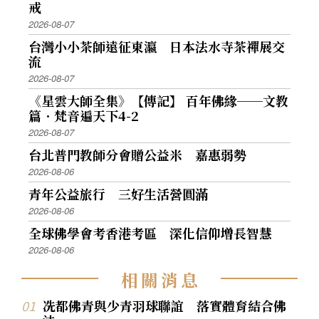
戒
2026-08-07
台灣小小茶師遠征東瀛 日本法水寺茶禪展交
流
2026-08-07
《星雲大師全集》【傳記】 百年佛緣──文教
篇．梵音遍天下4-2
2026-08-07
台北普門教師分會贈公益米 嘉惠弱勢
2026-08-06
青年公益旅行 三好生活營圓滿
2026-08-06
全球佛學會考香港考區 深化信仰增長智慧
2026-08-06
相
關
消
息
冼都佛青與少青羽球聯誼 落實體育結合佛