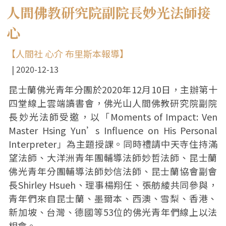
人間佛教研究院副院長妙光法師接
心
【人間社 心介 布里斯本報導】
2020-12-13
昆士蘭佛光青年分團於2020年12月10日，主辦第十
四堂線上雲端讀書會，佛光山人間佛教研究院副院
長妙光法師受邀，以「Moments of Impact: Ven
Master Hsing Yun’s Influence on His Personal
Interpreter」為主題授課。同時禮請中天寺住持滿
望法師、大洋洲青年團輔導法師妙哲法師、昆士蘭
佛光青年分團輔導法師妙信法師、昆士蘭協會副會
長Shirley Hsueh、理事楊翔任、張舫綾共同參與，
青年們來自昆士蘭、墨爾本、西澳、雪梨、香港、
新加坡、台灣、德國等53位的佛光青年們線上以法
相會。