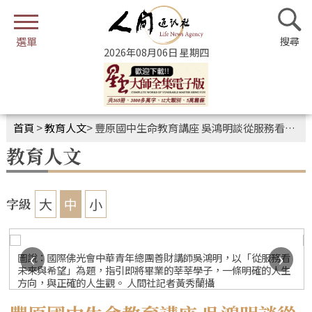
2026年08月06日 星期四
首頁
>
教育人文
>
豐原國中生命教育講座 吳鴻明談從服務看未來與希望
教育人文
大
中
小
字級
‹
›
圖說：國際佛光會中華青年總團善財講師吳鴻明，以「從服務看
未來與希望」為題，指引即將畢業的莘莘學子，一條明確的人生
方向，與正確的人生觀。 人間社記者黃秀蘭攝