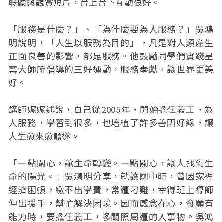
聆聽與觀賞短片，台上台下互動很好。
「服務是什麼？」、「為什麼要為人服務？」吳鴻
明說明，「人生以服務為目的」，凡是對人類産生
正面良善的影響，都是服務。他鼓勵同學們實踐星
雲大師所倡導的三好運動，服務奉獻，讓世界更美
好。
講師娓娓述說，自己從2005年，開始擔任義工，為
人服務，學習到很多，也培植了許多善因好緣，讓
人生愈來愈順遂。
「一點關心，讓生命轉變。一點關心，讓人找到生
命的陽光。」吳鴻明分享，就讀國中時，曾因家裡
經濟困頓，繳不出學費，常遭刁難，幸得班上導師
伸出援手，幫忙解決困境。因而感念在心，發願有
能力時，要擔任義工，多關照周遭的人事物。吳鴻