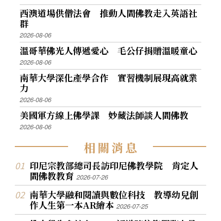
西澳道場供僧法會 推動人間佛教走入英語社
群
2026-08-06
溫哥華佛光人傳遞愛心 毛公仔捐贈溫暖童心
2026-08-06
南華大學深化產學合作 實習機制展現高就業
力
2026-08-06
美國軍方線上佛學課 妙藏法師談人間佛教
2026-08-06
相
關
消
息
印尼宗教部總司長訪印尼佛教學院 肯定人
間佛教教育
2026-07-26
南華大學融和閱讀與數位科技 教導幼兒創
作人生第一本AR繪本
2026-07-25