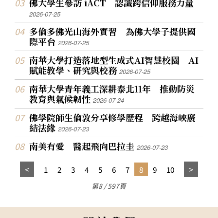
佛大學生參訪 iACT 認識跨信仰服務力量
2026-07-25
多倫多佛光山海外實習 為佛大學子提供國
際平台
2026-07-25
南華大學打造落地型生成式AI智慧校園 AI
賦能教學、研究與校務
2026-07-25
南華大學青年義工深耕泰北11年 推動防災
教育與氣候韌性
2026-07-24
佛學院師生倫敦分享修學歷程 跨越海峽廣
結法緣
2026-07-23
南美有愛 醫起飛向巴拉圭
2026-07-23
1
2
3
4
5
6
7
8
9
10
第8 / 597頁