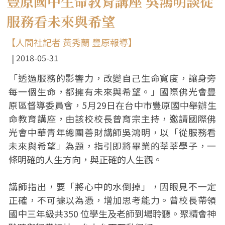
豐原國中生命教育講座 吳鴻明談從
服務看未來與希望
【人間社記者 黃秀蘭 豐原報導】
2018-05-31
「透過服務的影響力，改變自己生命寬度，讓身旁
每一個生命，都擁有未來與希望。」國際佛光會豐
原區督導委員會，5月29日在台中巿豐原國中舉辦生
命教育講座，由該校校長曾育宗主持，邀請國際佛
光會中華青年總團善財講師吳鴻明，以「從服務看
未來與希望」為題，指引即將畢業的莘莘學子，一
條明確的人生方向，與正確的人生觀。
講師指出，要「將心中的水倒掉」，因眼見不一定
正確，不可據以為憑，增加思考能力。曾校長帶領
國中三年級共350 位學生及老師到場聆聽。聚精會神