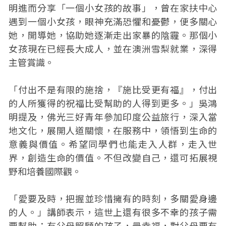
明進而分享「一個小女孩的故事」，曾在家扶中心
遇到一個小女孩，眼神充滿恐懼和憂鬱，便多關心
她，開導她，協助她逐漸走出家暴的陰霾。那個小
女孩現在已經長大成人，並在澳洲雪梨就業，深得
主管賞識。
「付出不是有限的施捨，『施比受更有福』，付出
的人所獲得的祝福比受幫助的人得到更多。」吳鴻
明提及，佛光三好青年參加印度公益旅行，深入當
地文化，展開人道關懷，在服務中，領悟到生命的
意義與價值。希望同學們也能走入人群，走入世
界，創造生命的價值。不但改變自己，還可拓展視
野和培養國際觀。
「愛要及時，把握並珍惜擁有的時刻，多關愛身邊
的人。」講師表示，這世上還有很多不幸的孩子需
要幫助；有父母照顧的孩子，最幸福，對父母要有