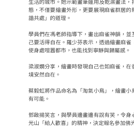
生活的城市。她示範畫筆運用及乾濕畫法，
態，不僅要繪畫外形，更要展現麻雀群居的
諧共處」的道理。
學員們在馮老師指導下，畫出麻雀神韻，並
己要活得自在。羅少芬表示，透過繪畫麻雀
使身處喧囂都市，也能找到寧靜與歸屬感。
梁淑嫻分享，繪畫時發現自己也如麻雀，在
境安然自在。
蔡毅虹將作品命名為「淘氣小鳥」，繪畫小
有可能。
鄧啟揚笑言，與學員邊畫邊有說有笑，令身
光山「給人歡喜」的精神，決定報名參加佛