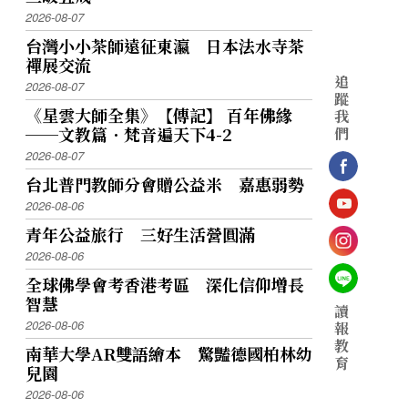
2026-08-07
台灣小小茶師遠征東瀛 日本法水寺茶
禪展交流
追
2026-08-07
蹤
《星雲大師全集》【傳記】 百年佛緣
我
──文教篇．梵音遍天下4-2
們
2026-08-07
台北普門教師分會贈公益米 嘉惠弱勢
2026-08-06
青年公益旅行 三好生活營圓滿
2026-08-06
全球佛學會考香港考區 深化信仰增長
智慧
讀
2026-08-06
報
教
南華大學AR雙語繪本 驚豔德國柏林幼
育
兒園
2026-08-06