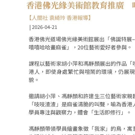
香港佛光緣美術館教育推廣 
【人間社 袁綺玲 香港報導】
2026-04-21
香港佛光道場佛光緣美術館展出「佛誕特展–
嘻嘻哈哈畫麻雀」，20位藝術愛好者參與。
課程以藝術家胡小萍和馮靜顏展出的作品「
港人，即使身處繁忙與喧鬧的環境，仍展現
貌。
邀請胡小萍、馮靜顏和許建生三位藝術家親
「吱吱渣渣」是麻雀清脆的叫聲，喻為香港
學員專注與觀察力，體會「生活即修行」。
馮靜顏帶領學員繪畫象徵「我家」的鳥，寓