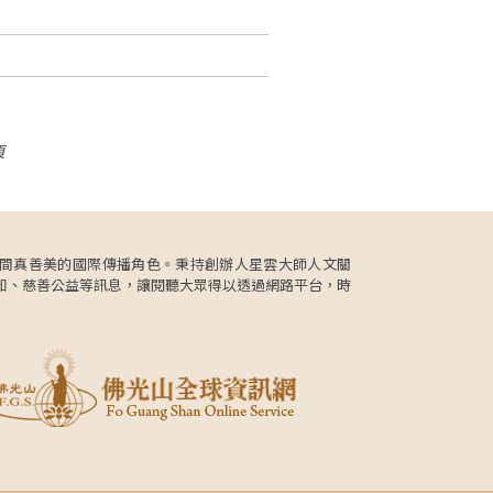
頁
更肩負人間真善美的國際傳播角色。秉持創辦人星雲大師人文關
知、慈善公益等訊息，讓閱聽大眾得以透過網路平台，時