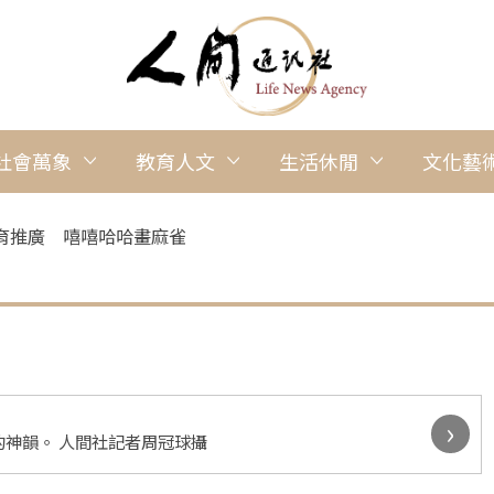
社會萬象
教育人文
生活休閒
文化藝
育推廣 嘻嘻哈哈畫麻雀
›
神韻。 人間社記者周冠球攝