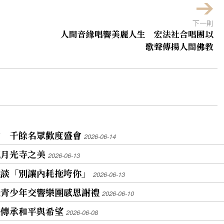
下一則
人間音緣唱響美麗人生 宏法社合唱團以
歌聲傳揚人間佛教
會 千餘名眾歡度盛會
2026-06-14
現月光寺之美
2026-06-13
義談「別讓內耗拖垮你」
2026-06-13
光青少年交響樂團感恩謝禮
2026-06-10
樂傳承和平與希望
2026-06-08