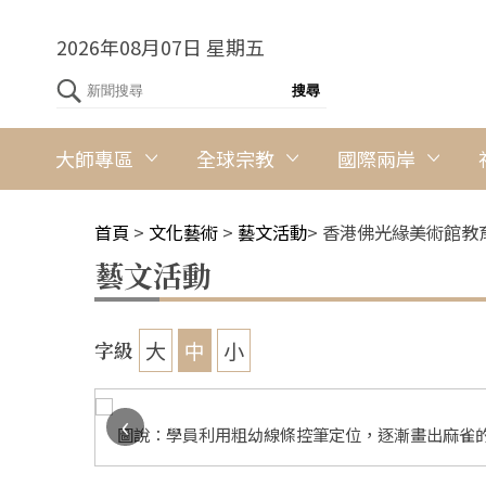
2026年08月07日 星期五
大師專區
全球宗教
國際兩岸
首頁
>
文化藝術
>
藝文活動
>
香港佛光緣美術館教
藝文活動
大
中
小
字級
‹
排右1）
圖說：學員利用粗幼線條控筆定位，逐漸畫出麻雀的