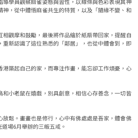
指導學員觀察麻雀姿態與習性，以線條與色彩表現其神
精神，從中體悟麻雀共生的特質，以及「隨緣不變、和
互相觀摩和鼓勵，最後將作品繪於紙扇帶回家，提醒自
，重新認識了這位熟悉的「鄰居」，也從中體會到，即
香港築起自己的家，而專注作畫，能忘卻工作煩憂，心
鳥和小老鼠在嬉戲，別具創意，相信心存善念，一切皆
心放鬆。畫畫也是修行，心中有佛處處是吾家，體會佛
光道場6月舉辦的三皈五戒。