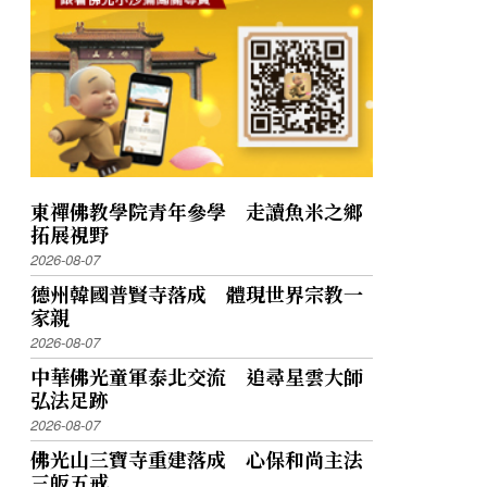
東禪佛教學院青年參學 走讀魚米之鄉
拓展視野
2026-08-07
德州韓國普賢寺落成 體現世界宗教一
家親
2026-08-07
中華佛光童軍泰北交流 追尋星雲大師
弘法足跡
2026-08-07
佛光山三寶寺重建落成 心保和尚主法
三皈五戒