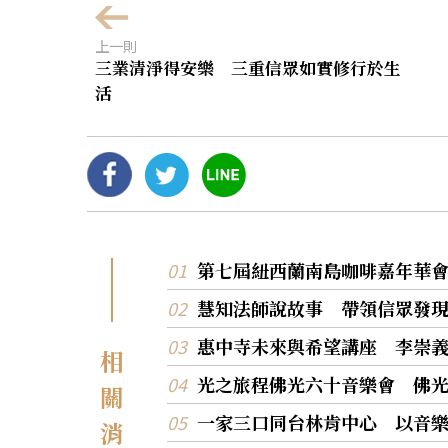
上一則
三業清淨得安樂 三重信眾如實修行於生
活
第七屆紐西蘭南島咖啡嘉年華
慧知法師說故事 帶領信眾發
惠中寺未來與希望講座 李崇
相
光之旅程佛光六十音樂會 佛
關
一家三口同台林肯中心 以音
消