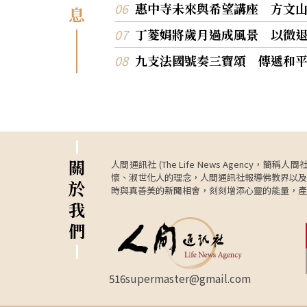
惠中寺未來與希望講座 方文
息
丁菱娟將歲月過成風景 以微
九支法國號奏三寶頌 傳遞和
關
人間通訊社 (The Life News Age
懷、淑世化人的理念，人間通訊社報導佛教界以及
於
時與真善美的新聞相會，刻刻增添心靈的能量，產
我
們
516supermaster@gmail.com