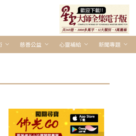
術
慈善公益
心靈補給
新聞專題
圖說：學員專注當下，繪畫麻雀漸進佳境。 人間社記者周冠球攝