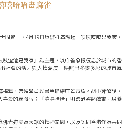
嘻嘻哈哈畫麻雀
世間覺」，4月19日舉辦推廣課程「吱吱喳喳是我家，
吱吱渣渣是我家」為主題，以麻雀象徵棲息於城市的香
出社會的活力與人情溫度，映照出多姿多彩的城市風
臨指導，帶領學員以畫筆描繪麻雀意象。胡小萍解說，
人喜愛的麻將牌；「嘻嘻哈哈」則透過輕鬆繪畫，培養
意佛光道場為大眾的精神家園，以及認同香港作為共同