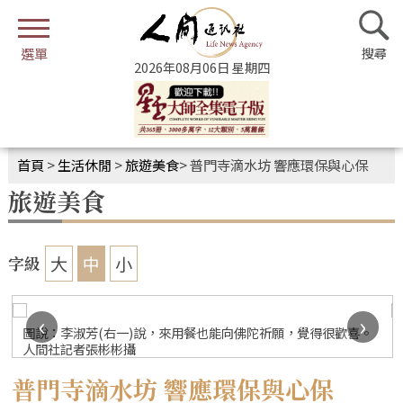
2026年08月06日 星期四
首頁
>
生活休閒
>
旅遊美食
>
普門寺滴水坊 響應環保與心保
旅遊美食
大
中
小
字級
‹
›
圖說：李淑芳(右一)說，來用餐也能向佛陀祈願，覺得很歡喜。
人間社記者張彬彬攝
普門寺滴水坊 響應環保與心保