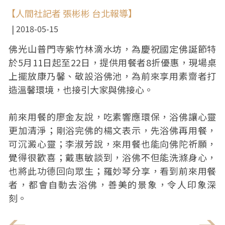
【人間社記者 張彬彬 台北報導】
2018-05-15
佛光山普門寺紫竹林滴水坊，為慶祝國定佛誕節特
於5月11日起至22日，提供用餐者8折優惠，現場桌
上擺放康乃馨、敬設浴佛池，為前來享用素齋者打
造溫馨環境，也接引大家與佛接心。
前來用餐的廖金友說，吃素響應環保，浴佛讓心靈
更加清淨；剛浴完佛的楊文表示，先浴佛再用餐，
可沉澱心靈；李淑芳說，來用餐也能向佛陀祈願，
覺得很歡喜；戴惠敏談到，浴佛不但能洗滌身心，
也將此功德回向眾生；羅妙琴分享，看到前來用餐
者，都會自動去浴佛，善美的景象，令人印象深
刻。