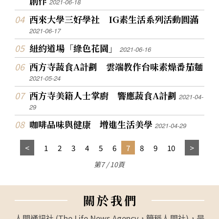
創作
2021-06-18
西來大學三好學社 IG素生活系列活動圓滿
2021-06-17
紐約道場「綠色花園」
2021-06-16
西方寺蔬食A計劃 雲端教作台味素燥番茄麵
2021-05-24
西方寺美籍人士掌廚 響應蔬食A計劃
2021-04-
29
咖啡品味與健康 增進生活美學
2021-04-29
1
2
3
4
5
6
7
8
9
10
第7 / 10頁
關
於
我
們
人間通訊社 (The Life News Agency，簡稱人間社)，是