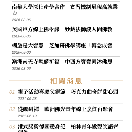
南華大學深化產學合作 實習機制展現高就業
力
2026-08-06
美國軍方線上佛學課 妙藏法師談人間佛教
2026-08-06
糊塗是大智慧 芝加哥佛學講座「轉念成智」
2026-08-06
澳洲南天寺毓麟祈福 中西方寶寶同沐佛恩
2026-08-06
相
關
消
息
親子活動喜慶父親節 巧克力曲奇餅甜心頭
2021-06-28
從饞到禪 歐洲佛光青年線上烹飪再聚會
2021-06-19
港式腸粉德國變身記 柏林青年歡聲笑語齊