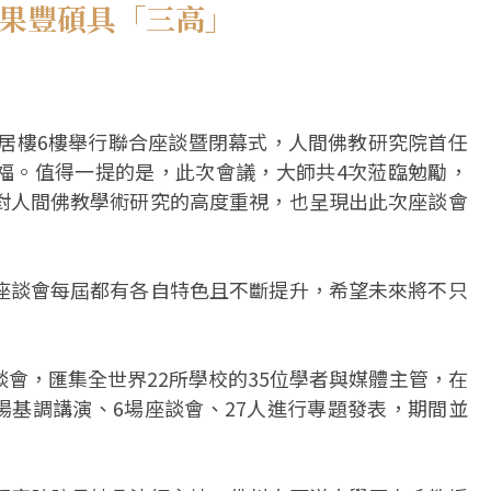
成果豐碩具「三高」
雲居樓6樓舉行聯合座談暨閉幕式，人間佛教研究院首任
福。值得一提的是，此次會議，大師共4次蒞臨勉勵，
對人間佛教學術研究的高度重視，也呈現出此次座談會
座談會每屆都有各自特色且不斷提升，希望未來將不只
會，匯集全世界22所學校的35位學者與媒體主管，在
4場基調講演、6場座談會、27人進行專題發表，期間並