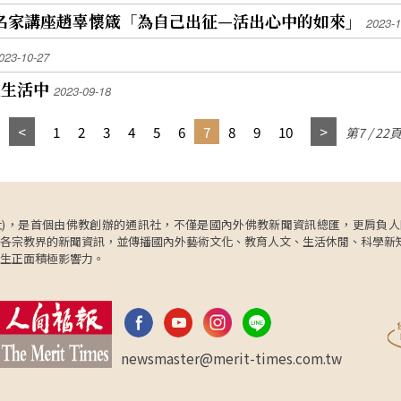
 名家講座趙辜懷箴「為自己出征—活出心中的如來」
2023-1
023-10-27
在生活中
2023-09-18
1
2
3
4
5
6
7
8
9
10
第7 / 22
ncy，簡稱人間社)，是首個由佛教創辦的通訊社，不僅是國內外佛教新聞資訊總匯，
各宗教界的新聞資訊，並傳播國內外藝術文化、教育人文、生活休閒、科學新
生正面積極影響力。
newsmaster@merit-times.com.tw