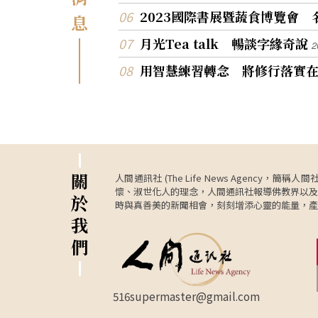
2023國際書展暨蔬食博覽會
息
月光Tea talk 暢談字緣奇說
2
用智慧練習轉念 將修行落實
關
人間通訊社 (The Life News Age
懷、淑世化人的理念，人間通訊社報導佛教界以及
於
時與真善美的新聞相會，刻刻增添心靈的能量，產
我
們
516supermaster@gmail.com