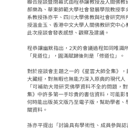
聯合座談暨閉幕式由程恭讓教授及人間佛教
郝樂為、華東師範大學社會發展學院教授李
系教授孫亦平、四川大學佛教與社會研究所
授溫金玉、香港中文大學人間佛教研究中心
此次座談會發表感想、觀察及建議。
程恭讓幽默指出，2天的會議過程如同唯識
「見道位」，圓滿賦歸後則是「修道位」。
對於座談會主題之一的《星雲大師全集》，
大藏經，對無暇也無能力深入原典的現代人
「可補助大陸研究佛學資料不全的問題，對
集》中許多第一手珍貴的書信資料，可能影
何時能出版英文版乃至電子版，幫助學者、
關資料。
孫亦平提出「討論具有學術性、成員參與認