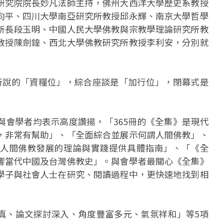
研究院院長妙凡法師主持，佛州大西洋大學歷史系教授
向平、四川大學南亞研究所教授邱永輝、南京大學哲學
所長段玉明、中國人民大學佛教與宗教學理論研究所教
教授陳劍鍠、西北大學佛教研究所教授李利安，分別就
所說的「資糧位」，綜合座談是「加行位」，閉幕式是
與會學者均表示高度讚揚，「365冊的《全集》是現代
，非常有幫助」、「全面綜合並展示何謂人間佛教」、
人間佛教發展的理論與實踐提供具體指南」、「《全
響當代中國及台灣佛教史」。與會學者最關心《全集》
學子與社會人士在研究、閱讀過程中，更快速地找到相
真、論文探討深入、角度豐富多元、氣氛祥和」等5項