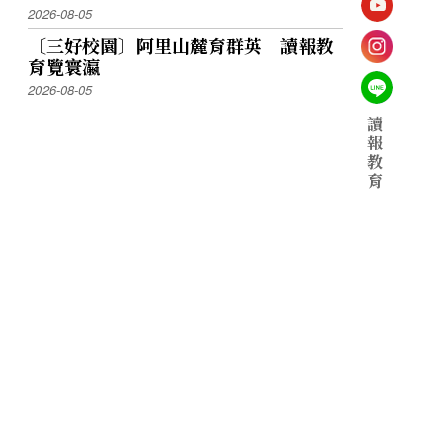
2026-08-05
〔三好校園〕阿里山麓育群英 讀報教
育覽寰瀛
2026-08-05
讀
報
教
育