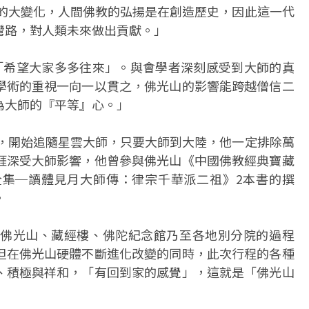
有的大變化，人間佛教的弘揚是在創造歷史，因此這一代
彎路，對人類未來做出貢獻。」
「希望大家多多往來」。與會學者深刻感受到大師的真
學術的重視一向一以貫之，佛光山的影響能跨越僧信二
為大師的『平等』心。」
起，開始追隨星雲大師，只要大師到大陸，他一定排除萬
涯深受大師影響，他曾參與佛光山《中國佛教經典寶藏
集─讀體見月大師傳：律宗千華派二祖》2本書的撰
。
佛光山、藏經樓、佛陀紀念館乃至各地別分院的過程
但在佛光山硬體不斷進化改變的同時，此次行程的各種
、積極與祥和，「有回到家的感覺」，這就是「佛光山