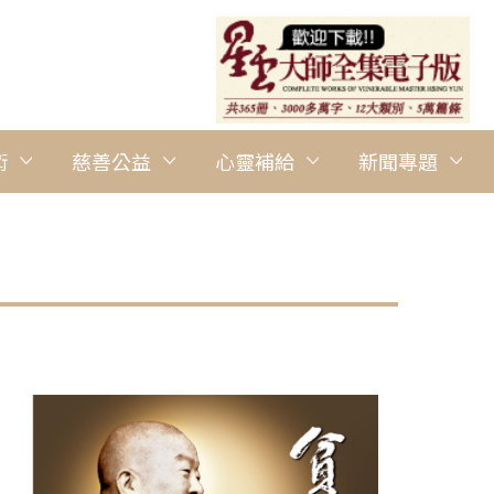
術
慈善公益
心靈補給
新聞專題
圖說：第五屆人間佛教座談會12月17日在佛光山雲居樓6樓舉行聯