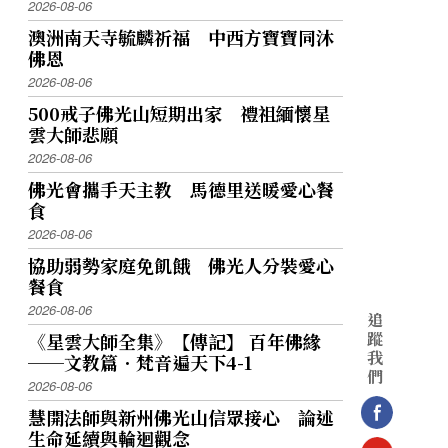
2026-08-06
澳洲南天寺毓麟祈福 中西方寶寶同沐
佛恩
2026-08-06
500戒子佛光山短期出家 禮祖緬懷星
雲大師悲願
2026-08-06
佛光會攜手天主教 馬德里送暖愛心餐
食
2026-08-06
協助弱勢家庭免飢餓 佛光人分裝愛心
餐食
2026-08-06
追
蹤
《星雲大師全集》【傳記】 百年佛緣
我
──文教篇．梵音遍天下4-1
們
2026-08-06
慧開法師與新州佛光山信眾接心 論述
生命延續與輪迴觀念