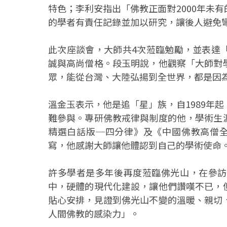
特色；李利安指出「佛教正面對2000年未
的學者有責任記錄並加以研究，讓後人避免
此次座談會，大師共4次蒞臨勉勵，並表達
誠與高尚僧格。段玉明說，他觀察「大師對
眾，能從台灣、大陸弘揚到全世界，都是因
溫金玉表示，他是追「星」族，自1989年
難參與。專研佛教戒律與制度的他，學術生
精選白話版─四分律》及《中國佛教高僧全
寫，他感謝大師讓他體認到自己的學術使命
許多學者是多年後再度蒞臨佛光山，在參訪
中，硬體的現代化建設，讓他們讚嘆不已，
貼心安排，見證到佛光山不變的溫暖、親切
人間佛教的感染力」。