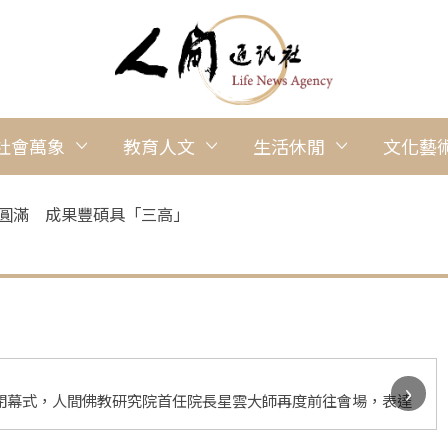
社會萬象
教育人文
生活休閒
文化藝
會圓滿 成果豐碩具「三高」
›
暨閉幕式，人間佛教研究院首任院長星雲大師再度前往會場，表達