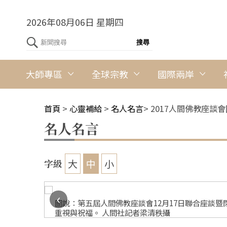
2026年08月06日 星期四
大師專區
全球宗教
國際兩岸
首頁
>
心靈補給
>
名人名言
>
2017人間佛教座談
名人名言
大
中
小
字級
‹
圖說：第五屆人間佛教座談會12月17日聯合座談
重視與祝福。 人間社記者梁清秩攝