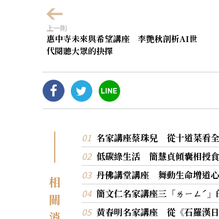
上一則
惠中寺未來與希望講座 李艷秋剖析AI世
代閱聽大眾的抉擇
名家講座蔡珠兒 從十道菜看
低碳綠生活 簡慧貞傾囊相授
丹佛講堂講座 舞動生命增道
相
簡文仁名家講座三「ㄌㄧㄥˊ」
關
黃春明名家講座 從《石羅漢
消